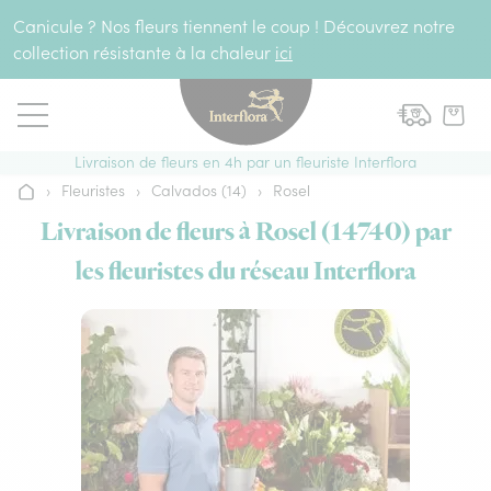
Aller au contenu
Canicule ? Nos fleurs tiennent le coup ! Découvrez notre
collection résistante à la chaleur
ici
Livraison de fleurs en 4h par un fleuriste Interflora
›
Fleuristes
›
Calvados (14)
›
Rosel
Accueil
Livraison de fleurs à Rosel (14740) par
les fleuristes du réseau Interflora