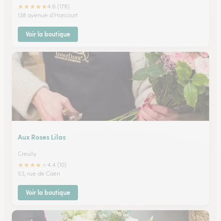
★
★
★
★
★
4.6 (178)
138 avenue d'Harcourt
Voir la boutique
Aux Roses Lilas
Creully
★
★
★
★
★
4.4 (10)
53, rue de Caen
Voir la boutique