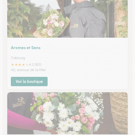
Aromes et Sens
Cabourg
★
★
★
★
★
4.2 (60)
40, avenue de la Mer
Voir la boutique