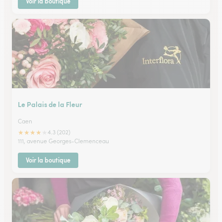
Voir la boutique
Le Palais de la Fleur
Caen
★
★
★
★
★
4.3 (202)
111, avenue Georges-Clemenceau
Voir la boutique