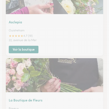
Asclepia
Ouistreham
★
★
★
★
★
4.7 (19)
22, avenue de la Mer
Voir la boutique
La Boutique de Fleurs
Bayeux