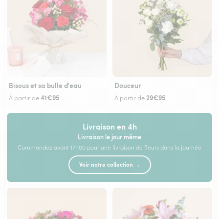
Bisous et sa bulle d'eau
Douceur
41€95
29€95
À partir de
À partir de
Livraison en 4h
Livraison le jour même
Commandez avant 17h00 pour une livraison de fleurs dans la journée
Voir notre collection →