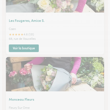
Les Fougeres, Amice S.
Caen
★
★
★
★
★
4.6 (131)
68, rue de Vaucelles
Voir la boutique
Monceau Fleurs
Fleury Sur Orne