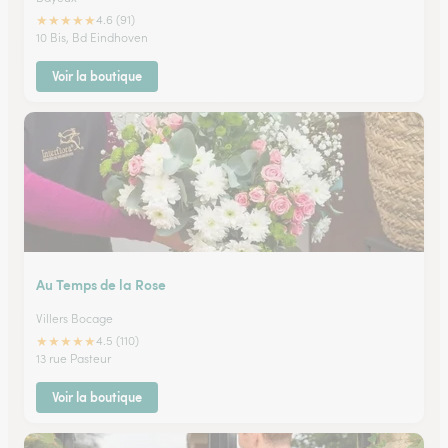
★
★
★
★
★
4.6 (91)
10 Bis, Bd Eindhoven
Voir la boutique
Au Temps de la Rose
Villers Bocage
★
★
★
★
★
4.5 (110)
13 rue Pasteur
Voir la boutique