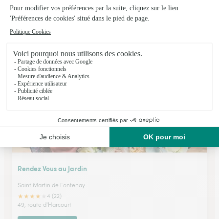
Bures Fleurs,L.letourneur
Saint Aubin Sur Mer
★
★
★
★
★
4.8 (43)
9-11, rue Foch
Voir la boutique
Rendez Vous au Jardin
Saint Martin de Fontenay
★
★
★
★
★
4 (22)
49, route d'Harcourt