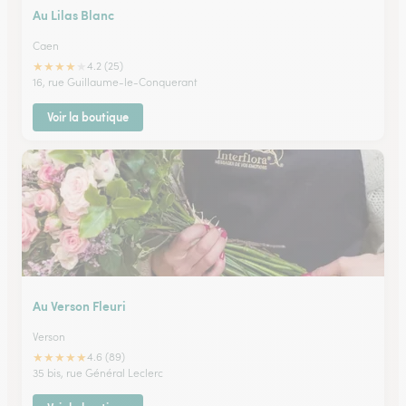
Au Lilas Blanc
Caen
★
★
★
★
★
4.2 (25)
16, rue Guillaume-le-Conquerant
Voir la boutique
Au Verson Fleuri
Verson
★
★
★
★
★
4.6 (89)
35 bis, rue Général Leclerc