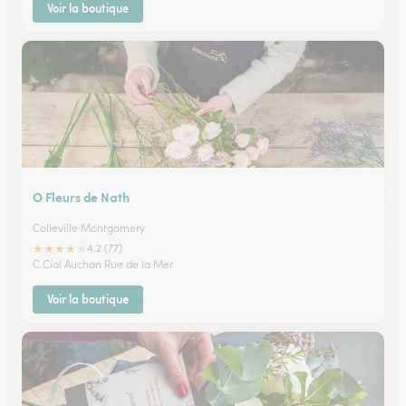
Voir la boutique
O Fleurs de Nath
Colleville Montgomery
★
★
★
★
★
4.2 (77)
C.Cial Auchan Rue de la Mer
Voir la boutique