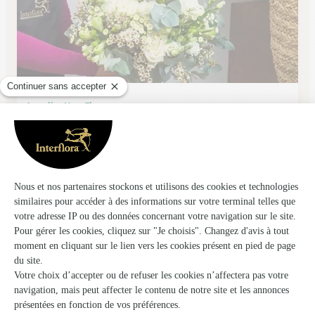
Ancolie, Une Fleur
Douvres la Delivrande
★
★
★
★
★
4.7 (58)
49, rue du Général de Gaulle
Voir la boutique