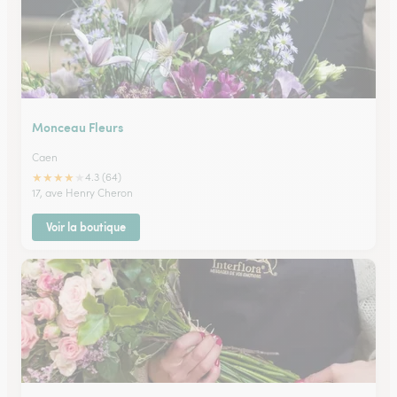
Monceau Fleurs
Caen
★
★
★
★
★
4.3 (64)
17, ave Henry Cheron
Voir la boutique