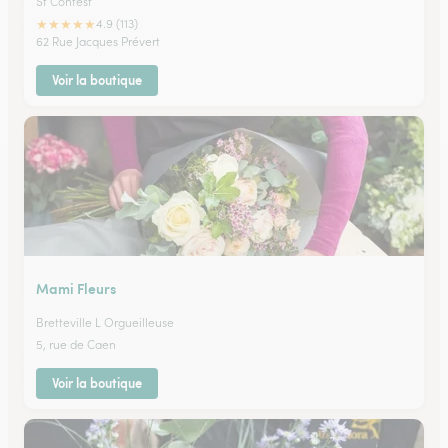
St Contest
★
★
★
★
★
4.9 (113)
62 Rue Jacques Prévert
Voir la boutique
Mami Fleurs
Bretteville L Orgueilleuse
5, rue de Caen
Voir la boutique