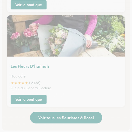
Voir la boutique
Les Fleurs D’hannah
Houlgate
★
★
★
★
★
4.8 (38)
9, rue du Général Leclerc
Voir la boutique
Voir tous les fleuristes à Rosel