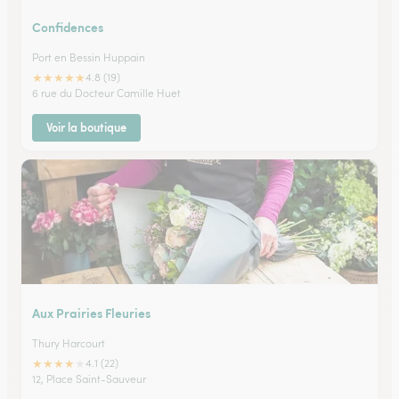
Confidences
Port en Bessin Huppain
★
★
★
★
★
4.8 (19)
6 rue du Docteur Camille Huet
Voir la boutique
Aux Prairies Fleuries
Thury Harcourt
★
★
★
★
★
4.1 (22)
12, Place Saint-Sauveur