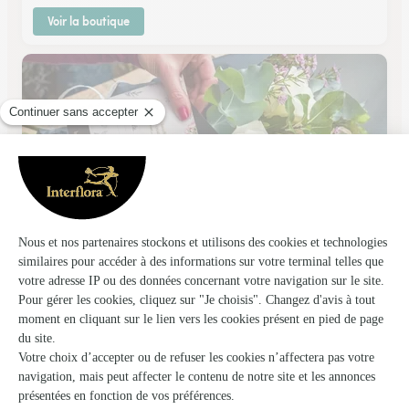
Voir la boutique
Asclepia
Ouistreham
★
★
★
★
★
4.7 (19)
22, avenue de la Mer
Voir la boutique