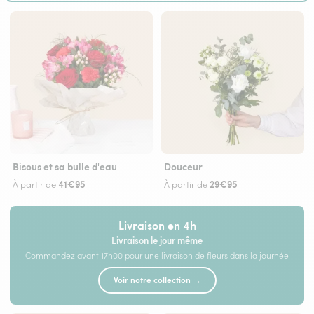
Bisous et sa bulle d'eau
Douceur
41€95
29€95
À partir de
À partir de
Livraison en 4h
Livraison le jour même
Commandez avant 17h00 pour une livraison de fleurs dans la journée
Voir notre collection →