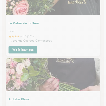
Le Palais de la Fleur
Caen
★
★
★
★
★
4.3 (202)
111, avenue Georges-Clemenceau
Voir la boutique
Au Lilas Blanc