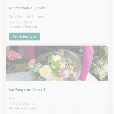
Rendez Vous au Jardin
Saint Martin de Fontenay
★
★
★
★
★
4 (22)
49, route d'Harcourt
Voir la boutique
Les Fougeres, Amice S.
Caen
★
★
★
★
★
4.6 (131)
68, rue de Vaucelles