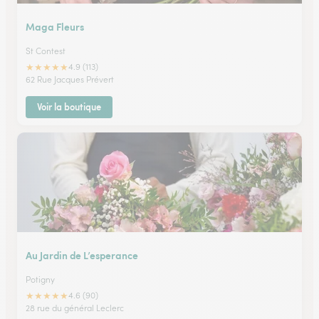
Maga Fleurs
St Contest
★
★
★
★
★
4.9 (113)
62 Rue Jacques Prévert
Voir la boutique
Au Jardin de L’esperance
Potigny
★
★
★
★
★
4.6 (90)
28 rue du général Leclerc