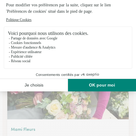
O Fleurs de Nath
Colleville Montgomery
★
★
★
★
★
4.2 (77)
C.Cial Auchan Rue de la Mer
Voir la boutique
Mami Fleurs