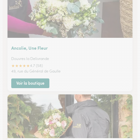
Ancolie, Une Fleur
Douvres la Delivrande
★
★
★
★
★
4.7 (58)
49, rue du Général de Gaulle
Voir la boutique