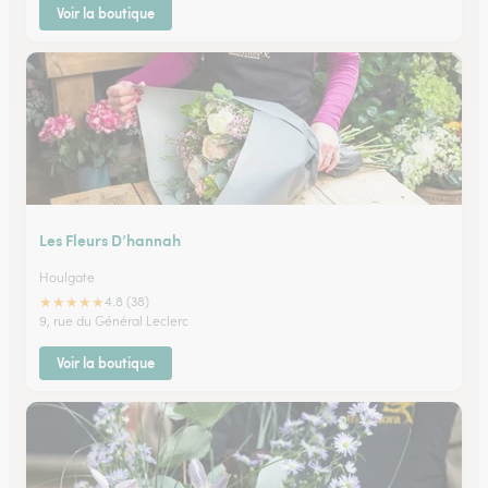
Voir la boutique
Les Fleurs D’hannah
Houlgate
★
★
★
★
★
4.8 (38)
9, rue du Général Leclerc
Voir la boutique