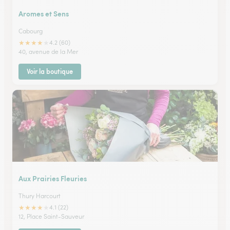
Aromes et Sens
Cabourg
★
★
★
★
★
4.2 (60)
40, avenue de la Mer
Voir la boutique
Aux Prairies Fleuries
Thury Harcourt
★
★
★
★
★
4.1 (22)
12, Place Saint-Sauveur