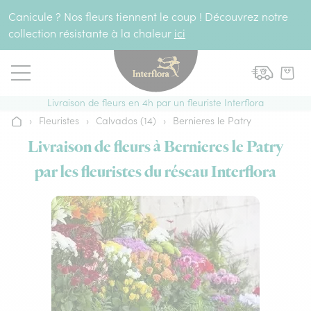
Aller au contenu
Canicule ? Nos fleurs tiennent le coup ! Découvrez notre
collection résistante à la chaleur
ici
Livraison de fleurs en 4h par un fleuriste Interflora
›
Fleuristes
›
Calvados (14)
›
Bernieres le Patry
Accueil
Livraison de fleurs à Bernieres le Patry
par les fleuristes du réseau Interflora