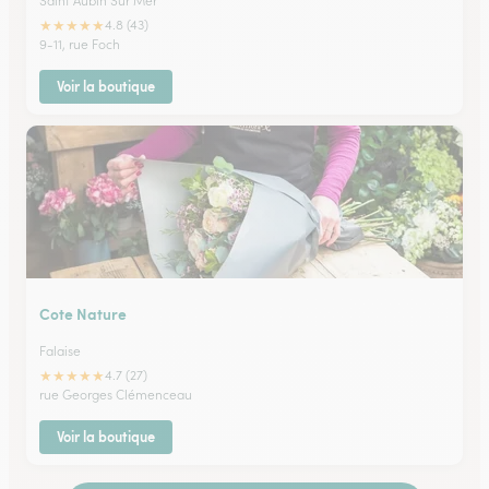
Saint Aubin Sur Mer
★
★
★
★
★
4.8 (43)
9-11, rue Foch
Voir la boutique
Cote Nature
Falaise
★
★
★
★
★
4.7 (27)
rue Georges Clémenceau
Voir la boutique