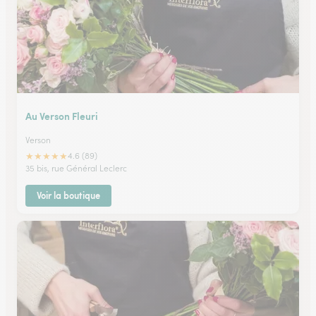
Au Verson Fleuri
Verson
★
★
★
★
★
4.6 (89)
35 bis, rue Général Leclerc
Voir la boutique