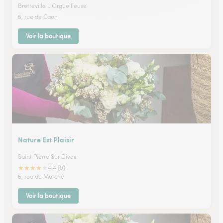
Bretteville L Orgueilleuse
5, rue de Caen
Voir la boutique
Nature Est Plaisir
Saint Pierre Sur Dives
★
★
★
★
★
4.4 (9)
5, rue du Marché
Voir la boutique