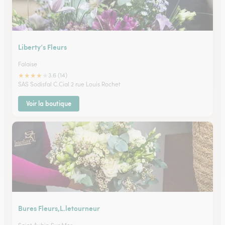
Liberty’s Fleurs
Falaise
★
★
★
★
★
3.6 (14)
SAS Sodisfal C.Cial 2 rue Louis Rochet
Voir la boutique
Bures Fleurs,L.letourneur