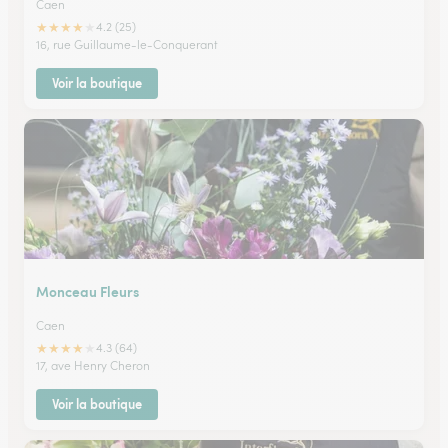
Caen
★
★
★
★
★
4.2 (25)
16, rue Guillaume-le-Conquerant
Voir la boutique
Monceau Fleurs
Caen
★
★
★
★
★
4.3 (64)
17, ave Henry Cheron
Voir la boutique