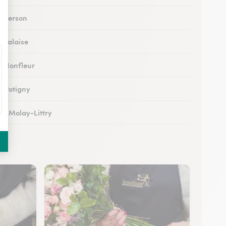
à Verson
à Falaise
 à Honfleur
à Potigny
 au Molay-Littry
 à Pont-l’Évêque
 à Saint-Martin-de-Fontenay