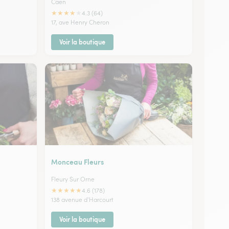
Caen
★
★
★
★
★
4.3 (64)
17, ave Henry Cheron
Voir la boutique
Monceau Fleurs
Fleury Sur Orne
★
★
★
★
★
4.6 (178)
138 avenue d'Harcourt
Voir la boutique