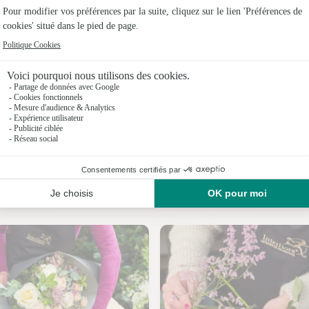
Fleuristes 
Fleuristes 
Fleuristes
Fleuristes 
Fleuristes
Fleuristes
Nos fleuristes à Hottot-les-Bagues
Fleuristes