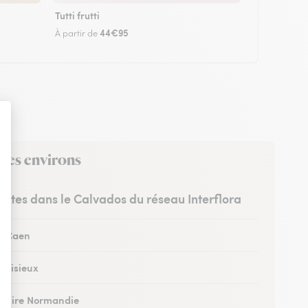
Tutti frutti
44€95
À partir de
 ses environs
ristes dans le Calvados du réseau Interflora
 à Caen
à Lisieux
 à Vire Normandie