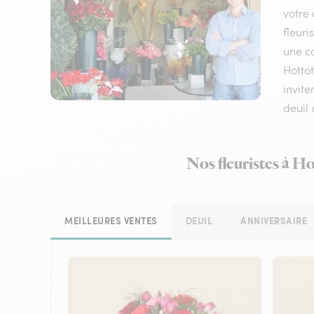
votre 
fleuri
une co
Hottot
invite
deuil 
Nos fleuristes à Ho
MEILLEURES VENTES
DEUIL
ANNIVERSAIRE