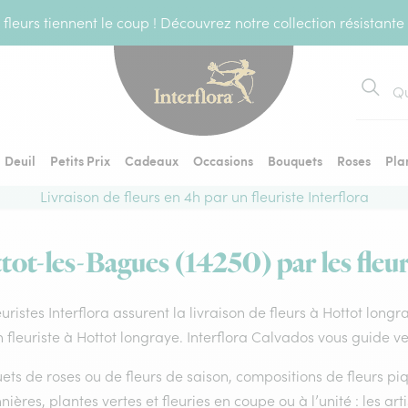
fleurs tiennent le coup ! Découvrez notre collection résistante
Recher
Deuil
Petits Prix
Cadeaux
Occasions
Bouquets
Roses
Pla
Livraison de fleurs en 4h par un fleuriste Interflora
tot-les-Bagues (14250) par les fleur
euristes Interflora assurent la livraison de fleurs à Hottot long
 fleuriste à Hottot longraye. Interflora Calvados vous guide ve
ts de roses ou de fleurs de saison, compositions de fleurs piq
nières, plantes vertes et fleuries en coupe ou à l’unité : les ar