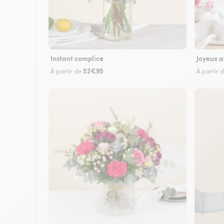
Instant complice
Joyeux a
52€95
À partir de
À partir 