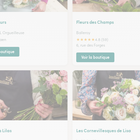
urs
Fleurs des Champs
 L Orgueilleuse
Balleroy
★
★
★
★
★
Caen
4.8 (59)
6, rue des Forges
 boutique
Voir la boutique
 Lilas
Les Cornevillesques de Lisa