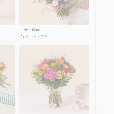
Plaisir fleuri
36€95
À partir de