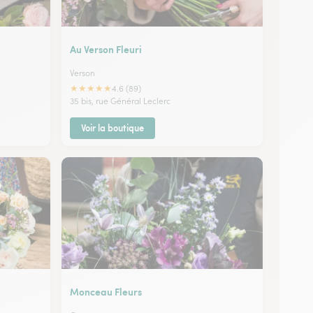
Au Verson Fleuri
Verson
★
★
★
★
★
4.6 (89)
35 bis, rue Général Leclerc
Voir la boutique
Monceau Fleurs