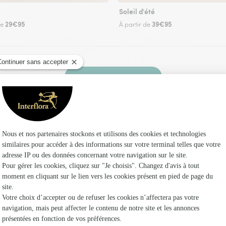
Soleil d'été
29€95
39€95
de
À partir de
Faire livrer des fleurs
leuriste Interflora à Hottot-les-Bagues et dans
Les fleu
Fleuristes
Fleuristes 
Fleuristes