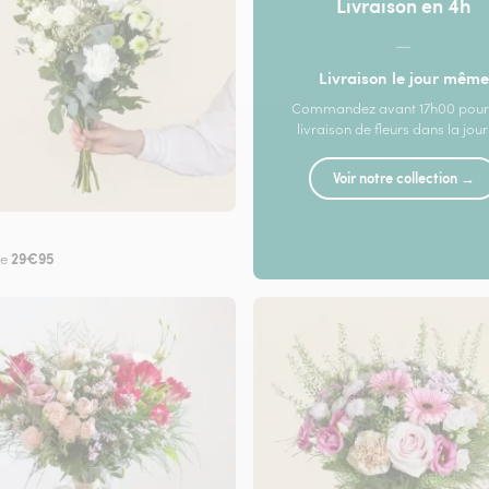
Livraison en 4h
—
Livraison le jour même
Commandez avant 17h00 pour
livraison de fleurs dans la jou
Voir notre collection →
29€95
de