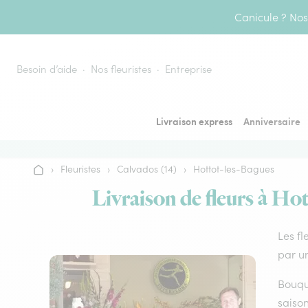
Aller au contenu
Canicule ? Nos 
Besoin d’aide
Nos fleuristes
Entreprise
Livraison express
Anniversaire
›
Fleuristes
›
Calvados (14)
›
Hottot-les-Bagues
Accueil
Livraison de fleurs à Hot
Les fl
par un
Bouque
saison