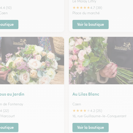
Le Molay Littry
★
★
★
★
★
4.4 (10)
4.7 (39)
 Caen
Place du marché
 boutique
Voir la boutique
ous au Jardin
Au Lilas Blanc
in de Fontenay
Caen
★
★
★
★
★
4 (22)
4.2 (25)
d'Harcourt
16, rue Guillaume-le-Conquerant
 boutique
Voir la boutique