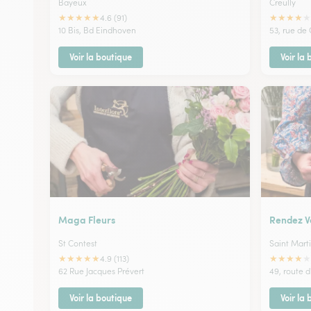
Bayeux
Creully
★
★
★
★
★
★
★
★
★
★
4.6 (91)
10 Bis, Bd Eindhoven
53, rue de
Voir la boutique
Voir la
Maga Fleurs
Rendez V
St Contest
Saint Mart
★
★
★
★
★
★
★
★
★
★
4.9 (113)
62 Rue Jacques Prévert
49, route 
Voir la boutique
Voir la