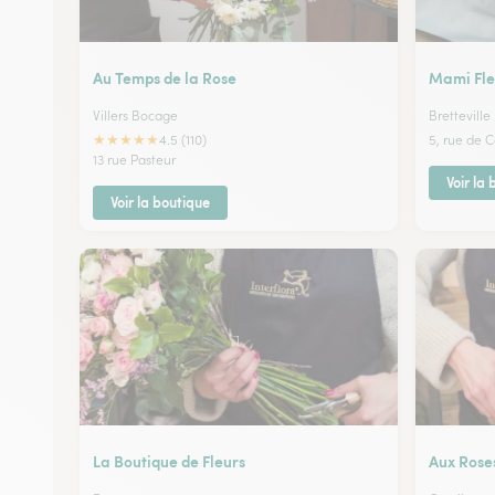
Au Temps de la Rose
Mami Fle
Villers Bocage
Bretteville
★
★
★
★
★
4.5 (110)
5, rue de 
13 rue Pasteur
Voir la
Voir la boutique
La Boutique de Fleurs
Aux Roses