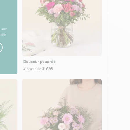
 une
rnée
Douceur poudrée
31€95
À partir de