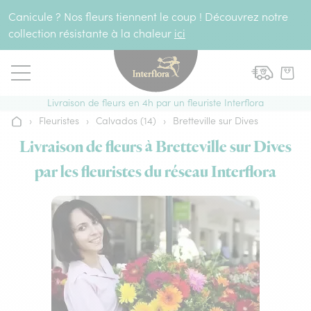
Aller au contenu
Canicule ? Nos fleurs tiennent le coup ! Découvrez notre
collection résistante à la chaleur
ici
Livraison de fleurs en 4h par un fleuriste Interflora
›
Fleuristes
›
Calvados (14)
›
Bretteville sur Dives
Accueil
Livraison de fleurs à Bretteville sur Dives
par les fleuristes du réseau Interflora