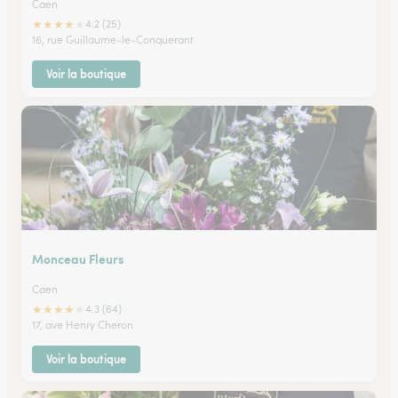
Caen
★
★
★
★
★
4.2 (25)
16, rue Guillaume-le-Conquerant
Voir la boutique
Monceau Fleurs
Caen
★
★
★
★
★
4.3 (64)
17, ave Henry Cheron
Voir la boutique