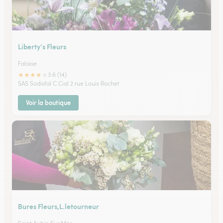
Liberty’s Fleurs
Falaise
★
★
★
★
★
3.6 (14)
SAS Sodisfal C.Cial 2 rue Louis Rochet
Voir la boutique
Bures Fleurs,L.letourneur