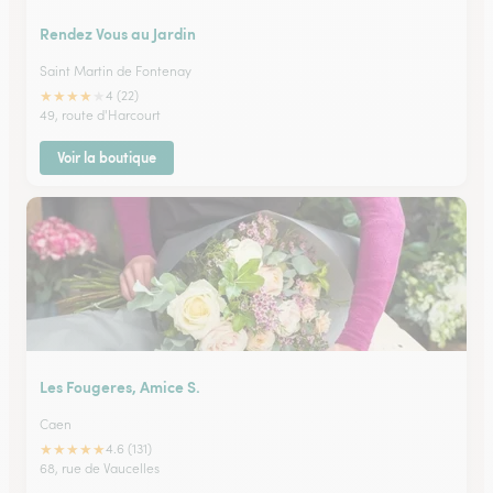
Rendez Vous au Jardin
Saint Martin de Fontenay
★
★
★
★
★
4 (22)
49, route d'Harcourt
Voir la boutique
Les Fougeres, Amice S.
Caen
★
★
★
★
★
4.6 (131)
68, rue de Vaucelles