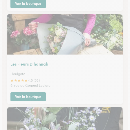
Voir la boutique
Les Fleurs D’hannah
Houlgate
★
★
★
★
★
4.8 (38)
9, rue du Général Leclerc
Voir la boutique