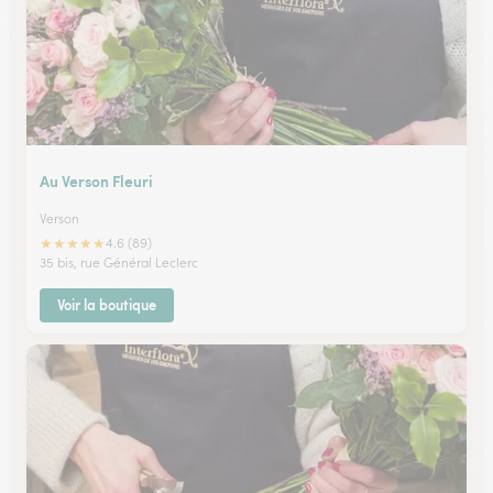
Au Verson Fleuri
Verson
★
★
★
★
★
4.6 (89)
35 bis, rue Général Leclerc
Voir la boutique