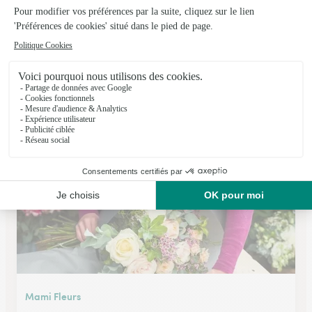
O Fleurs de Nath
Colleville Montgomery
★
★
★
★
★
4.2 (77)
C.Cial Auchan Rue de la Mer
Voir la boutique
Mami Fleurs