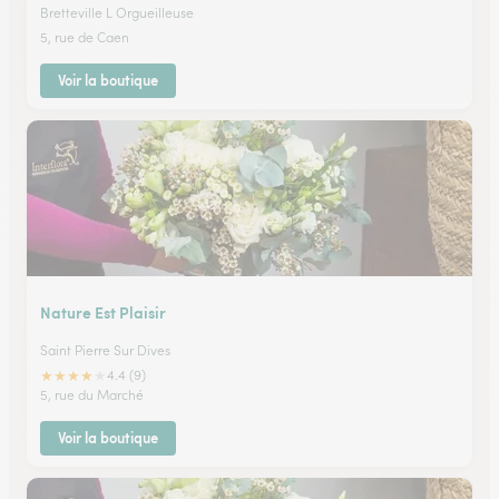
Bretteville L Orgueilleuse
5, rue de Caen
Voir la boutique
Nature Est Plaisir
Saint Pierre Sur Dives
★
★
★
★
★
4.4 (9)
5, rue du Marché
Voir la boutique