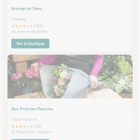
Aromes et Sens
Cabourg
★
★
★
★
★
4.2 (60)
40, avenue de la Mer
Voir la boutique
Aux Prairies Fleuries
Thury Harcourt
★
★
★
★
★
4.1 (22)
12, Place Saint-Sauveur