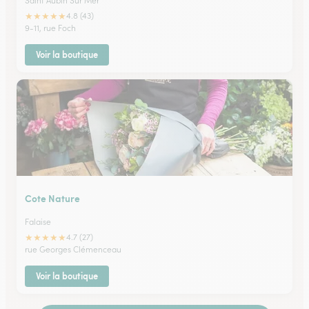
Saint Aubin Sur Mer
★
★
★
★
★
4.8 (43)
9-11, rue Foch
Voir la boutique
Cote Nature
Falaise
★
★
★
★
★
4.7 (27)
rue Georges Clémenceau
Voir la boutique