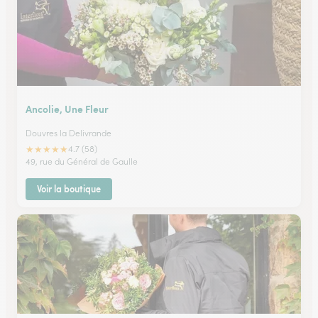
Ancolie, Une Fleur
Douvres la Delivrande
★
★
★
★
★
4.7 (58)
49, rue du Général de Gaulle
Voir la boutique