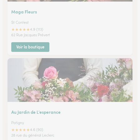
Maga Fleurs
St Contest
★
★
★
★
★
4.9 (113)
62 Rue Jacques Prévert
Voir la boutique
Au Jardin de L’esperance
Potigny
★
★
★
★
★
4.6 (90)
28 rue du général Leclerc