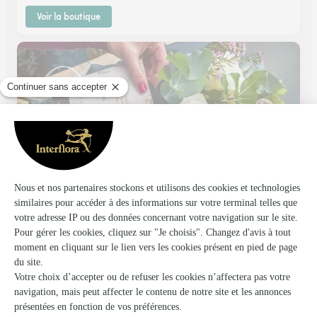
Voir la boutique
Asclepia
Ouistreham
★
★
★
★
★
4.7 (19)
22, avenue de la Mer
Voir la boutique