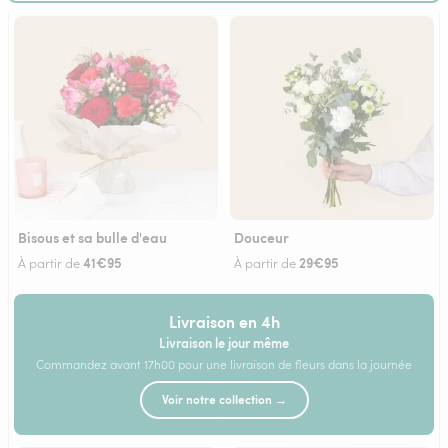
Bisous et sa bulle d'eau
Douceur
41€95
29€95
À partir de
À partir de
Livraison en 4h
Livraison le jour même
Commandez avant 17h00 pour une livraison de fleurs dans la journée
Voir notre collection →