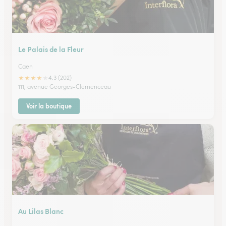
Le Palais de la Fleur
Caen
★
★
★
★
★
4.3 (202)
111, avenue Georges-Clemenceau
Voir la boutique
Au Lilas Blanc