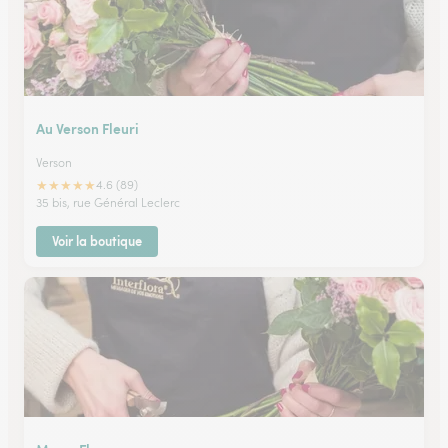
Au Verson Fleuri
Verson
★
★
★
★
★
4.6 (89)
35 bis, rue Général Leclerc
Voir la boutique