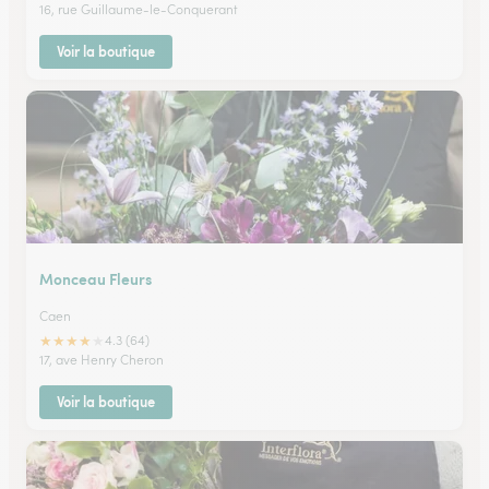
16, rue Guillaume-le-Conquerant
Voir la boutique
Monceau Fleurs
Caen
★
★
★
★
★
4.3 (64)
17, ave Henry Cheron
Voir la boutique