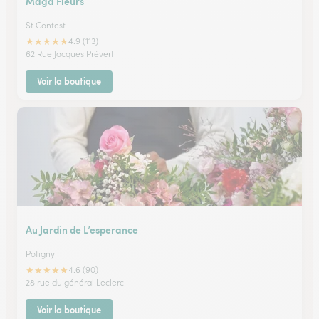
Maga Fleurs
St Contest
★
★
★
★
★
4.9 (113)
62 Rue Jacques Prévert
Voir la boutique
Au Jardin de L’esperance
Potigny
★
★
★
★
★
4.6 (90)
28 rue du général Leclerc
Voir la boutique