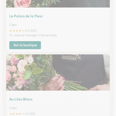
Le Palais de la Fleur
Caen
★
★
★
★
★
4.3 (202)
111, avenue Georges-Clemenceau
Voir la boutique
Au Lilas Blanc
Caen
★
★
★
★
★
4.2 (25)