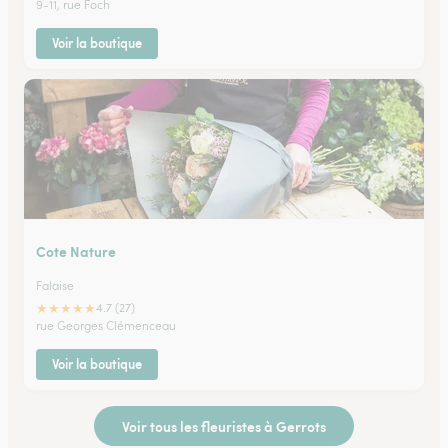
9-11, rue Foch
Voir la boutique
Cote Nature
Falaise
★
★
★
★
★
4.7 (27)
rue Georges Clémenceau
Voir la boutique
Voir tous les fleuristes à Gerrots