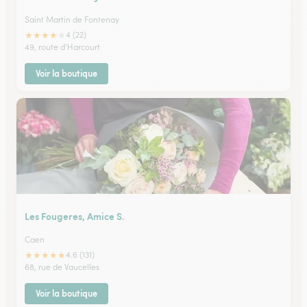
Saint Martin de Fontenay
★
★
★
★
★
4 (22)
49, route d'Harcourt
Voir la boutique
Les Fougeres, Amice S.
Caen
★
★
★
★
★
4.6 (131)
68, rue de Vaucelles
Voir la boutique