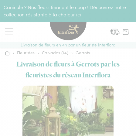
Aller au contenu
Canicule ? Nos fleurs tiennent le coup ! Découvrez notre
collection résistante à la chaleur
ici
Livraison de fleurs en 4h par un fleuriste Interflora
›
Fleuristes
›
Calvados (14)
›
Gerrots
Accueil
Livraison de fleurs à Gerrots par les
fleuristes du réseau Interflora