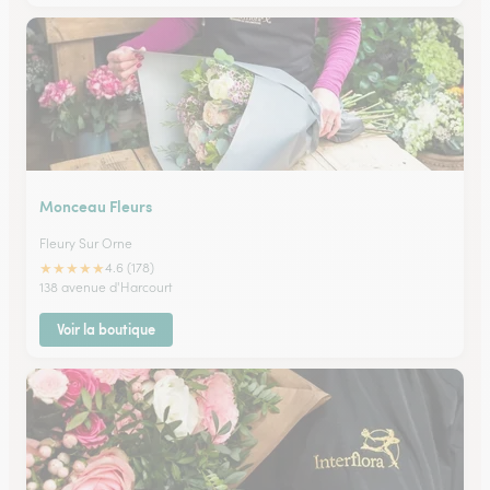
Monceau Fleurs
Fleury Sur Orne
★
★
★
★
★
4.6 (178)
138 avenue d'Harcourt
Voir la boutique