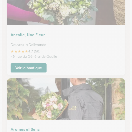
Ancolie, Une Fleur
Douvres la Delivrande
★
★
★
★
★
4.7 (58)
49, rue du Général de Gaulle
Voir la boutique
Aromes et Sens