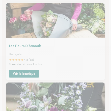
Les Fleurs D’hannah
Houlgate
★
★
★
★
★
4.8 (38)
9, rue du Général Leclerc
Voir la boutique