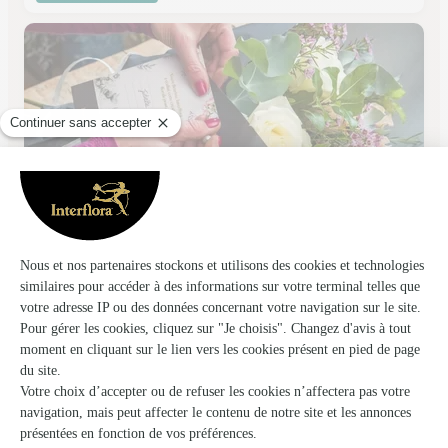
Asclepia
Ouistreham
★
★
★
★
★
4.7 (19)
22, avenue de la Mer
Voir la boutique