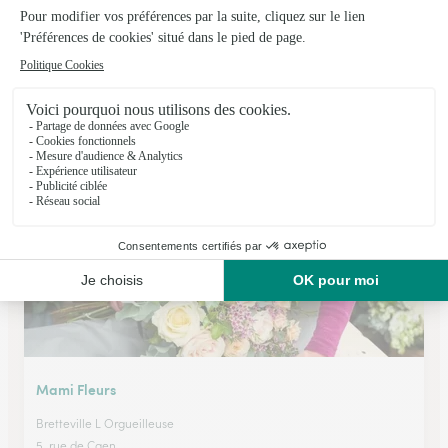
O Fleurs de Nath
Colleville Montgomery
★
★
★
★
★
4.2 (77)
C.Cial Auchan Rue de la Mer
Voir la boutique
Mami Fleurs
Bretteville L Orgueilleuse
5, rue de Caen