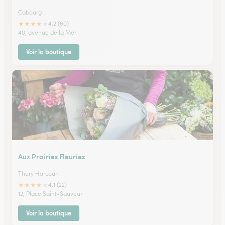
Cabourg
★
★
★
★
★
4.2 (60)
40, avenue de la Mer
Voir la boutique
Aux Prairies Fleuries
Thury Harcourt
★
★
★
★
★
4.1 (22)
12, Place Saint-Sauveur
Voir la boutique