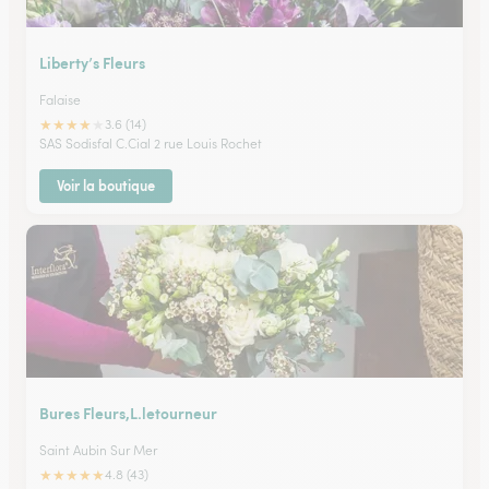
Liberty’s Fleurs
Falaise
★
★
★
★
★
3.6 (14)
SAS Sodisfal C.Cial 2 rue Louis Rochet
Voir la boutique
Bures Fleurs,L.letourneur
Saint Aubin Sur Mer
★
★
★
★
★
4.8 (43)