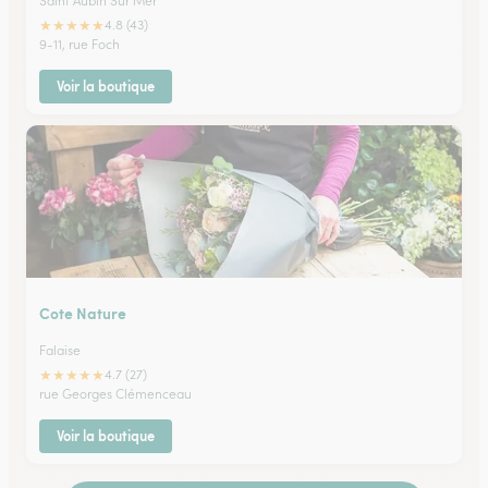
Saint Aubin Sur Mer
★
★
★
★
★
4.8 (43)
9-11, rue Foch
Voir la boutique
Cote Nature
Falaise
★
★
★
★
★
4.7 (27)
rue Georges Clémenceau
Voir la boutique