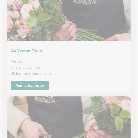
Au Verson Fleuri
Verson
★
★
★
★
★
4.6 (89)
35 bis, rue Général Leclerc
Voir la boutique