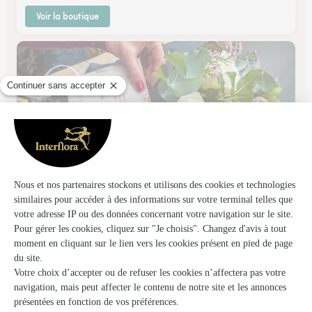
Voir la boutique
Asclepia
Ouistreham
★
★
★
★
★
4.7 (19)
22, avenue de la Mer
Voir la boutique