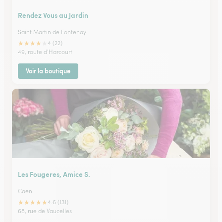
Rendez Vous au Jardin
Saint Martin de Fontenay
★
★
★
★
★
4 (22)
49, route d'Harcourt
Voir la boutique
Les Fougeres, Amice S.
Caen
★
★
★
★
★
4.6 (131)
68, rue de Vaucelles