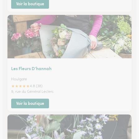
Voir la boutique
Les Fleurs D’hannah
Houlgate
★
★
★
★
★
4.8 (38)
9, rue du Général Leclerc
Voir la boutique