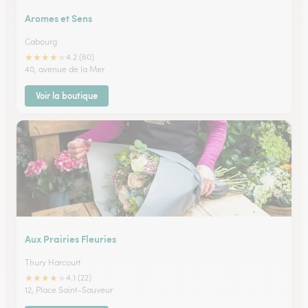
Aromes et Sens
Cabourg
★
★
★
★
★
4.2 (60)
40, avenue de la Mer
Voir la boutique
Aux Prairies Fleuries
Thury Harcourt
★
★
★
★
★
4.1 (22)
12, Place Saint-Sauveur