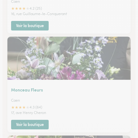
Caen
★
★
★
★
★
4.2 (25)
16, rue Guillaume-le-Conquerant
Voir la boutique
Monceau Fleurs
Caen
★
★
★
★
★
4.3 (64)
17, ave Henry Cheron
Voir la boutique