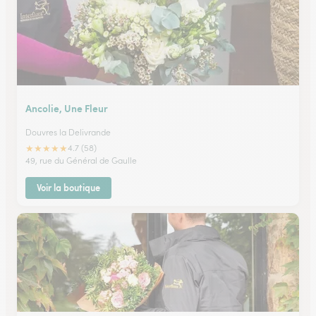
Ancolie, Une Fleur
Douvres la Delivrande
★
★
★
★
★
4.7 (58)
49, rue du Général de Gaulle
Voir la boutique