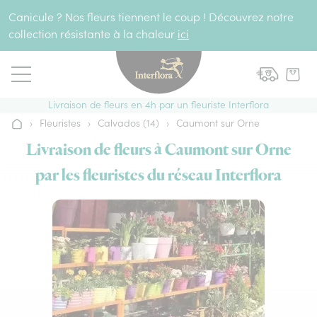
Aller au contenu
Canicule ? Nos fleurs tiennent le coup ! Découvrez notre
collection résistante à la chaleur
ici
Livraison de fleurs en 4h par un fleuriste Interflora
›
Fleuristes
›
Calvados (14)
›
Caumont sur Orne
Accueil
Livraison de fleurs à Caumont sur Orne
par les fleuristes du réseau Interflora