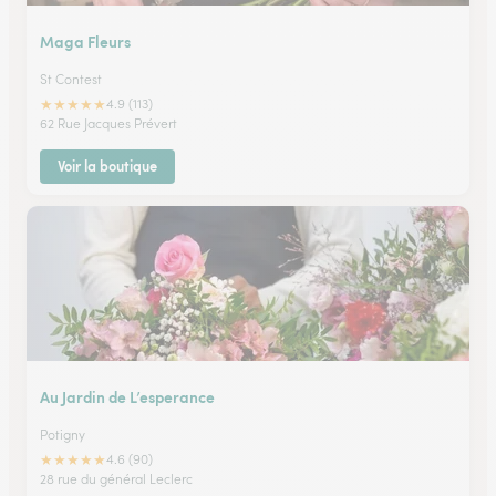
Maga Fleurs
St Contest
★
★
★
★
★
4.9 (113)
62 Rue Jacques Prévert
Voir la boutique
Au Jardin de L’esperance
Potigny
★
★
★
★
★
4.6 (90)
28 rue du général Leclerc