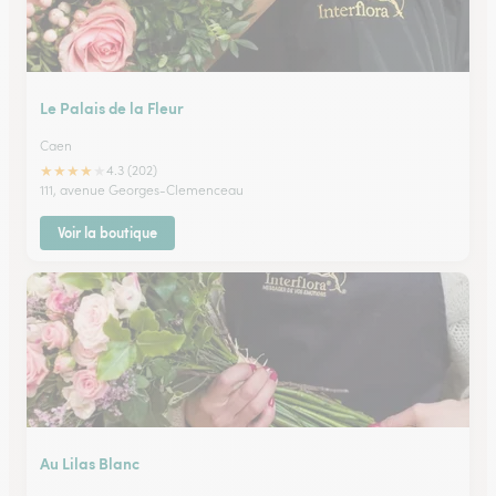
Le Palais de la Fleur
Caen
★
★
★
★
★
4.3 (202)
111, avenue Georges-Clemenceau
Voir la boutique
Au Lilas Blanc