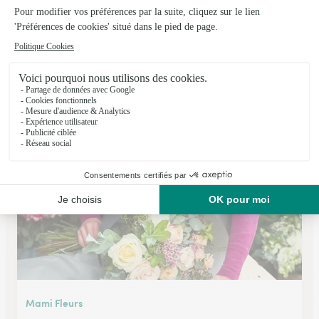
O Fleurs de Nath
Colleville Montgomery
★
★
★
★
★
4.2 (77)
C.Cial Auchan Rue de la Mer
Voir la boutique
Mami Fleurs