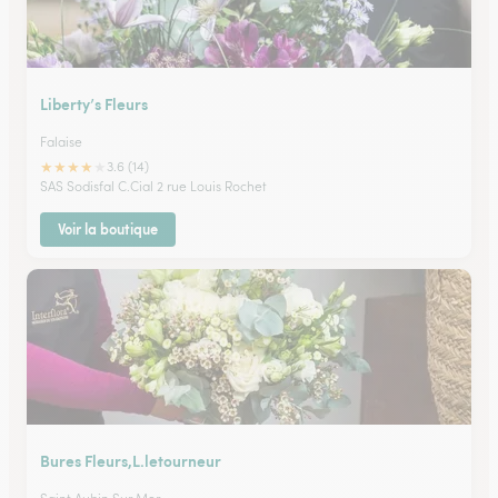
Liberty’s Fleurs
Falaise
★
★
★
★
★
3.6 (14)
SAS Sodisfal C.Cial 2 rue Louis Rochet
Voir la boutique
Bures Fleurs,L.letourneur