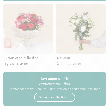
Bisous et sa bulle d'eau
Douceur
41€95
29€95
À partir de
À partir de
Livraison en 4h
Livraison le jour même
Commandez avant 17h00 pour une livraison de fleurs dans la journée
Voir notre collection →