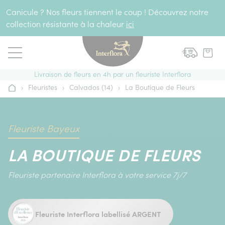
Aller au contenu
Canicule ? Nos fleurs tiennent le coup ! Découvrez notre
collection résistante à la chaleur
ici
Livraison de fleurs en 4h par un fleuriste Interflora
›
Fleuristes
›
Calvados (14)
›
La Boutique de Fleurs
Accueil
Fleuriste Bayeux
LA BOUTIQUE DE FLEURS
Fleuriste partenaire Interflora à votre service 7j/7
Fleuriste Interflora labellisé ARGENT