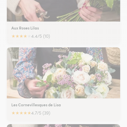
Aux Roses Lilas
★
★
★
★
★
4.4/5 (10)
Les Cornevillesques de Lisa
★
★
★
★
★
4.7/5 (39)