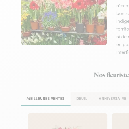
récem
bon sc
indigè
terri
ni de 
en pas
Interf
Nos fleurist
MEILLEURES VENTES
DEUIL
ANNIVERSAIRE