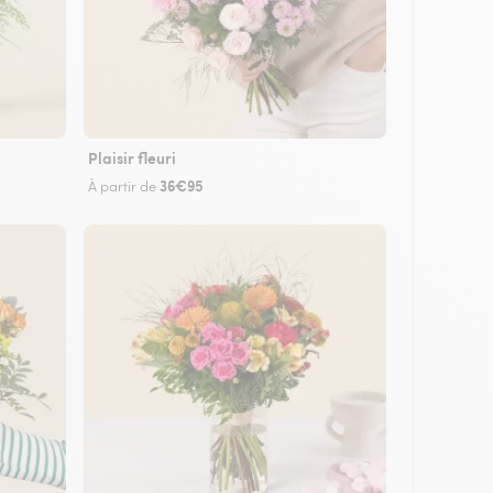
Plaisir fleuri
36€95
À partir de