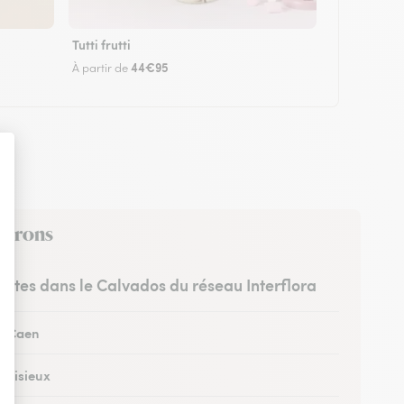
Tutti frutti
44€95
À partir de
nvirons
ristes dans le Calvados du réseau Interflora
 à Caen
à Lisieux