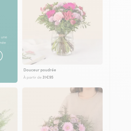
 une
rnée
Douceur poudrée
31€95
À partir de