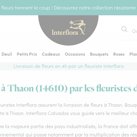
fleurs tiennent le coup ! Découvrez notre collection résistante
Recher
Deuil
Petits Prix
Cadeaux
Occasions
Bouquets
Roses
Pla
Livraison de fleurs en 4h par un fleuriste Interflora
 à Thaon (14610) par les fleuristes 
euristes Interflora assurent la livraison de fleurs à Thaon. Bouq
ste à Thaon. Interflora Calvados vous guide vers le meilleur ch
la majeure partie des pays industrialisés, la France doit affro
onnemental qui passe notamment par la multiplication des rése