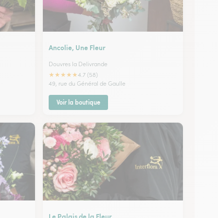
Ancolie, Une Fleur
Douvres la Delivrande
★
★
★
★
★
4.7 (58)
49, rue du Général de Gaulle
Voir la boutique
Le Palais de la Fleur