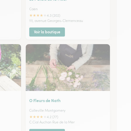
Caen
★
★
★
★
★
4.3 (202)
111, avenue Georges-Clemenceau
Voir la boutique
O Fleurs de Nath
Colleville Montgomery
★
★
★
★
★
4.2 (77)
C.Cial Auchan Rue de la Mer