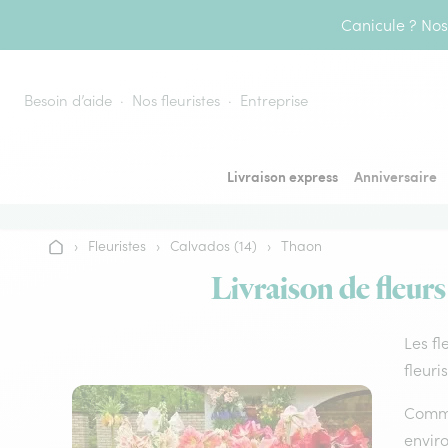
Aller au contenu
Canicule ? Nos 
Besoin d’aide
Nos fleuristes
Entreprise
Livraison express
Anniversaire
›
Fleuristes
›
Calvados (14)
›
Thaon
Accueil
Livraison de fleurs
Les fl
fleuri
Comme 
envir