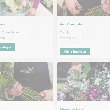
urs
Aux Roses Lilas
 L Orgueilleuse
Creully
★
★
★
★
★
Caen
4.4 (10)
53, rue de Caen
 boutique
Voir la boutique
Blanc
Monceau Fleurs