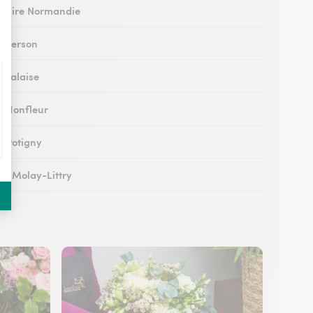
 à Vire Normandie
à Verson
à Falaise
 à Honfleur
à Potigny
 au Molay-Littry
 à Pont-l’Évêque
 à Saint-Martin-de-Fontenay