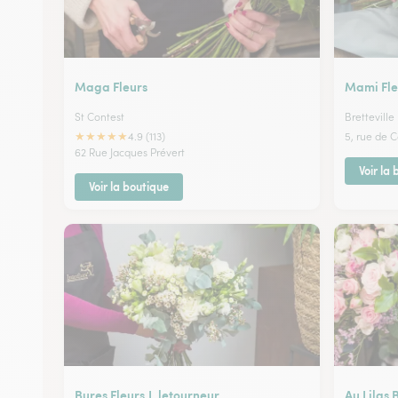
Maga Fleurs
Mami Fle
St Contest
Bretteville
★
★
★
★
★
4.9 (113)
5, rue de 
62 Rue Jacques Prévert
Voir la
Voir la boutique
Bures Fleurs,L.letourneur
Au Lilas 