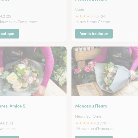
Caen
★
★
★
★
★
4.2 (25)
4.3 (64)
illaume-le-Conquerant
17, ave Henry Cheron
 boutique
Voir la boutique
res, Amice S.
Monceau Fleurs
Fleury Sur Orne
★
★
★
★
★
4.6 (131)
4.6 (178)
Vaucelles
138 avenue d'Harcourt