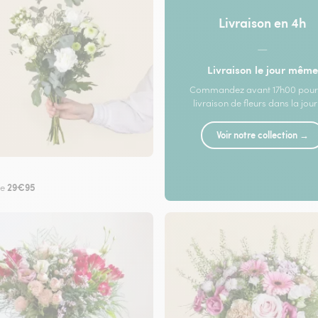
Livraison en 4h
—
Livraison le jour même
Commandez avant 17h00 pour
livraison de fleurs dans la jou
Voir notre collection →
29€95
de