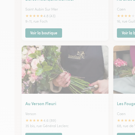
Saint Aubin Sur Mer
Caen
★
★
★
★
★
★
★
★
★
★
4.8 (43)
9-11, rue Foch
16, rue Gu
Voir la boutique
Voir la
Au Verson Fleuri
Les Fouge
Verson
Caen
★
★
★
★
★
★
★
★
★
★
4.6 (89)
35 bis, rue Général Leclerc
68, rue de 