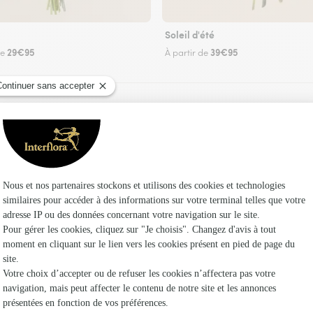
Soleil d'été
29€95
39€95
de
À partir de
Faire livrer des fleurs
z un fleuriste Interflora à Thaon et dans ses e
Les fleu
Fleuristes
Fleuristes 