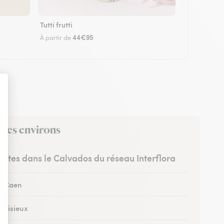
Tutti frutti
44€95
À partir de
 ses environs
ristes dans le Calvados du réseau Interflora
 à Caen
à Lisieux