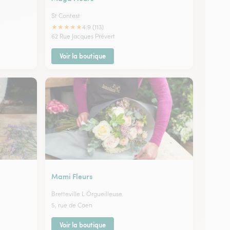
St Contest
★
★
★
★
★
4.9 (113)
62 Rue Jacques Prévert
Voir la boutique
Mami Fleurs
Bretteville L Orgueilleuse
5, rue de Caen
Voir la boutique