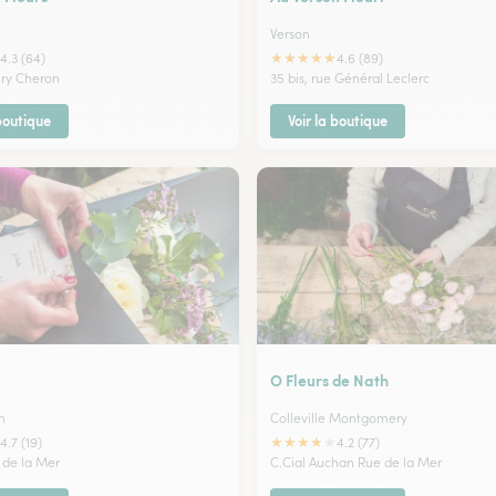
Verson
★
★
★
★
★
4.3 (64)
4.6 (89)
nry Cheron
35 bis, rue Général Leclerc
 boutique
Voir la boutique
O Fleurs de Nath
m
Colleville Montgomery
★
★
★
★
★
4.7 (19)
4.2 (77)
 de la Mer
C.Cial Auchan Rue de la Mer