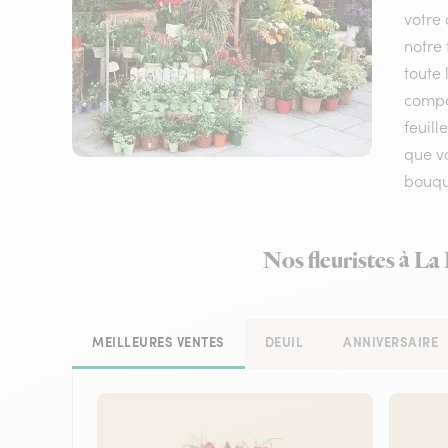
votre 
notre 
toute 
compos
feuil
que vo
bouque
Nos fleuristes à La
MEILLEURES VENTES
DEUIL
ANNIVERSAIRE