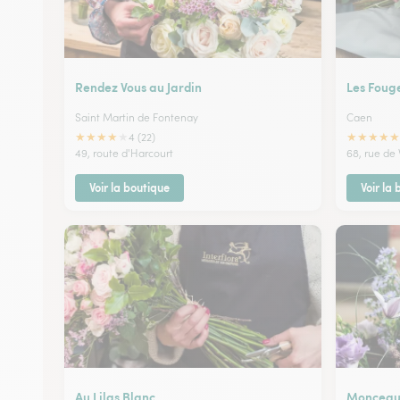
Rendez Vous au Jardin
Les Fouge
Saint Martin de Fontenay
Caen
★
★
★
★
★
★
★
★
★
★
4 (22)
49, route d'Harcourt
68, rue de 
Voir la boutique
Voir la
Au Lilas Blanc
Monceau 