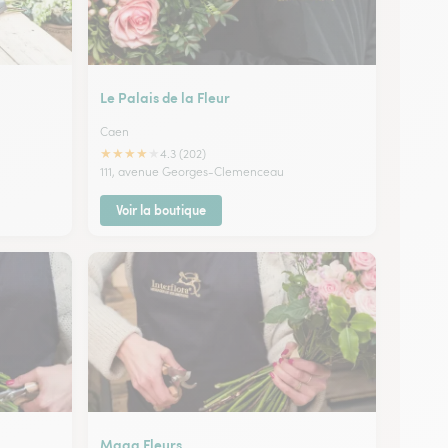
Le Palais de la Fleur
Caen
★
★
★
★
★
4.3 (202)
111, avenue Georges-Clemenceau
Voir la boutique
Maga Fleurs