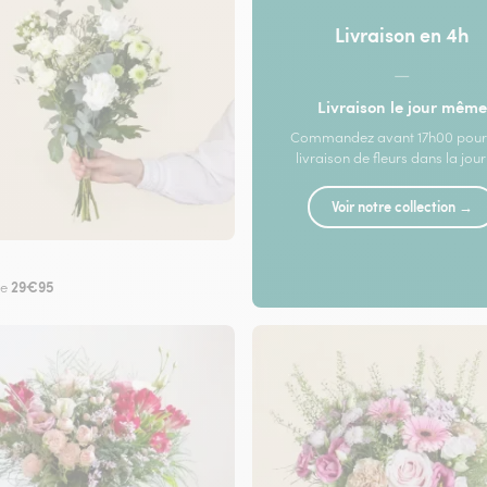
Livraison en 4h
—
Livraison le jour même
Commandez avant 17h00 pour
livraison de fleurs dans la jou
Voir notre collection →
29€95
de