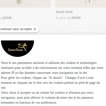
Soleil d'été
29€95
39€95
de
À partir de
Faire livrer des fleurs
leuriste Interflora à La Ferriere Harang et dans
Les fleu
Fleuristes
Fleuristes 