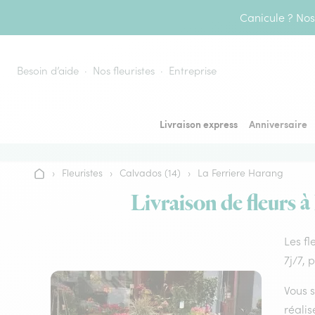
Aller au contenu
Canicule ? Nos 
Besoin d’aide
Nos fleuristes
Entreprise
Livraison express
Anniversaire
›
Fleuristes
›
Calvados (14)
›
La Ferriere Harang
Accueil
Livraison de fleurs à
Les fl
7j/7, 
Vous s
réalis