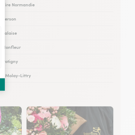
 à Vire Normandie
à Verson
à Falaise
 à Honfleur
à Potigny
 au Molay-Littry
 à Pont-l’Évêque
 à Saint-Martin-de-Fontenay