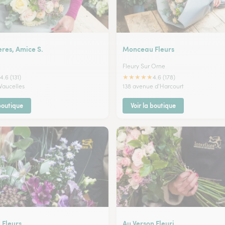
res, Amice S.
Monceau Fleurs
Fleury Sur Orne
★
★
★
★
★
4.6 (131)
4.6 (178)
Vaucelles
138 avenue d'Harcourt
 boutique
Voir la boutique
Fleurs
Au Verson Fleuri