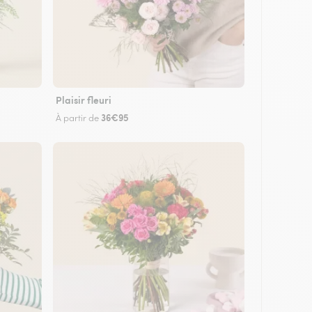
Plaisir fleuri
36€95
À partir de