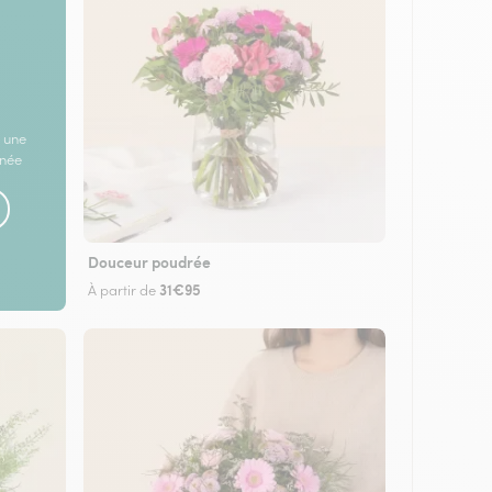
 une
rnée
Douceur poudrée
31€95
À partir de