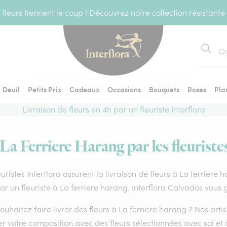
fleurs tiennent le coup ! Découvrez notre collection résistante
Recher
Deuil
Petits Prix
Cadeaux
Occasions
Bouquets
Roses
Pla
Livraison de fleurs en 4h par un fleuriste Interflora
 La Ferriere Harang par les fleuriste
euristes Interflora assurent la livraison de fleurs à La ferriere
par un fleuriste à La ferriere harang. Interflora Calvados vous 
ouhaitez faire livrer des fleurs à La ferriere harang ? Nos art
er votre composition avec des fleurs sélectionnées avec soi e