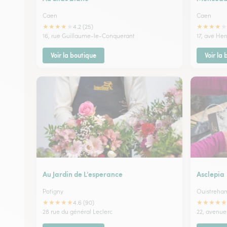
Caen
Caen
★
★
★
★
★
★
★
★
★
★
4.2 (25)
16, rue Guillaume-le-Conquerant
17, ave He
Voir la boutique
Voir la
Au Jardin de L’esperance
Asclepia
Potigny
Ouistreha
★
★
★
★
★
★
★
★
★
★
4.6 (90)
28 rue du général Leclerc
22, avenue