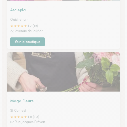
Asclepia
Ouistreham
★
★
★
★
★
4.7 (19)
22, avenue de la Mer
Voir la boutique
Maga Fleurs
St Contest
★
★
★
★
★
4.9 (113)
62 Rue Jacques Prévert