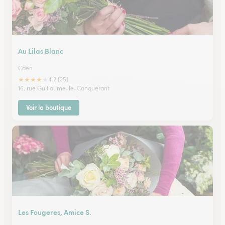
Au Lilas Blanc
Caen
★
★
★
★
★
4.2 (25)
16, rue Guillaume-le-Conquerant
Voir la boutique
Les Fougeres, Amice S.