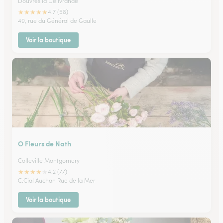
Douvres la Delivrande
★
★
★
★
★
4.7 (58)
49, rue du Général de Gaulle
Voir la boutique
O Fleurs de Nath
Colleville Montgomery
★
★
★
★
★
4.2 (77)
C.Cial Auchan Rue de la Mer
Voir la boutique