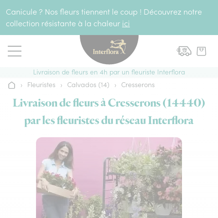
Aller au contenu
Canicule ? Nos fleurs tiennent le coup ! Découvrez notre
collection résistante à la chaleur
ici
Livraison de fleurs en 4h par un fleuriste Interflora
›
Fleuristes
›
Calvados (14)
›
Cresserons
Accueil
Livraison de fleurs à Cresserons (14440)
par les fleuristes du réseau Interflora