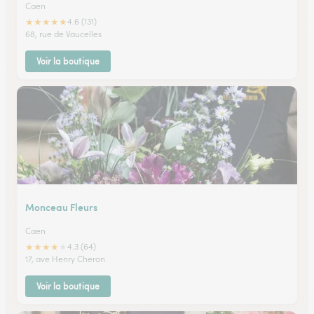
Caen
★
★
★
★
★
4.6 (131)
68, rue de Vaucelles
Voir la boutique
Monceau Fleurs
Caen
★
★
★
★
★
4.3 (64)
17, ave Henry Cheron
Voir la boutique