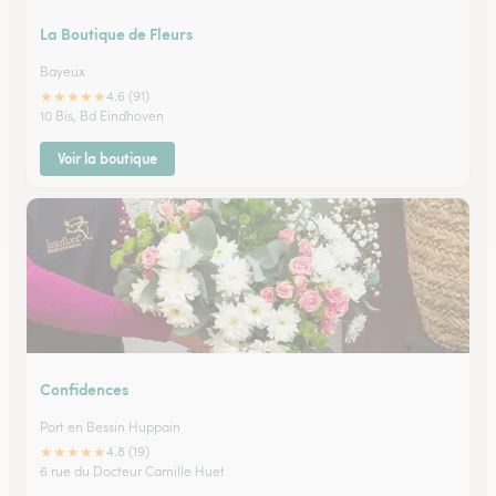
La Boutique de Fleurs
Bayeux
★
★
★
★
★
4.6 (91)
10 Bis, Bd Eindhoven
Voir la boutique
Confidences
Port en Bessin Huppain
★
★
★
★
★
4.8 (19)
6 rue du Docteur Camille Huet