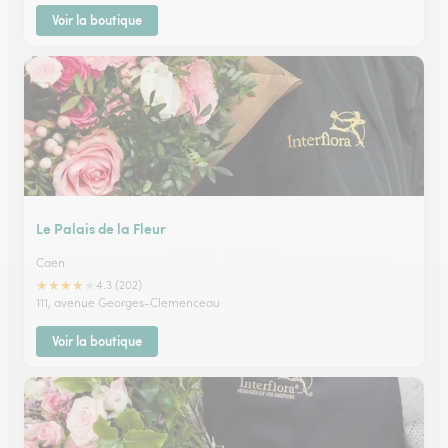
Voir la boutique
Le Palais de la Fleur
Caen
★
★
★
★
★
4.3 (202)
111, avenue Georges-Clemenceau
Voir la boutique