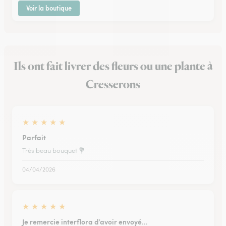
Voir la boutique
Ils ont fait livrer des fleurs ou une plante à
Cresserons
★
★
★
★
★
Parfait
Très beau bouquet 💐
04/04/2026
★
★
★
★
★
Je remercie interflora d’avoir envoyé…