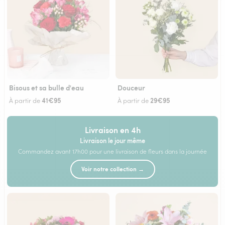
Bisous et sa bulle d'eau
Douceur
41€95
29€95
À partir de
À partir de
Livraison en 4h
Livraison le jour même
Commandez avant 17h00 pour une livraison de fleurs dans la journée
Voir notre collection →