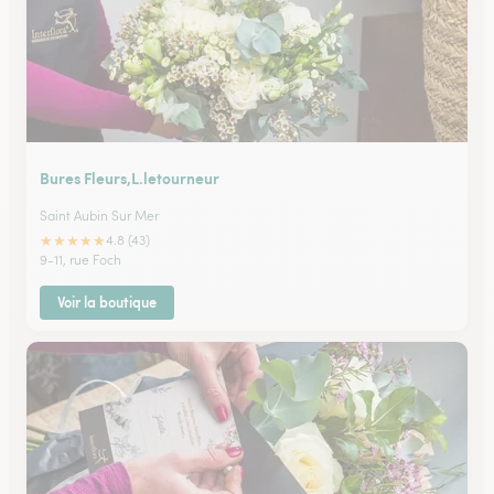
Bures Fleurs,L.letourneur
Saint Aubin Sur Mer
★
★
★
★
★
4.8 (43)
9-11, rue Foch
Voir la boutique