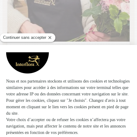
Aux Roses Lilas
Creully
★
★
★
★
★
4.4 (10)
53, rue de Caen
Voir la boutique