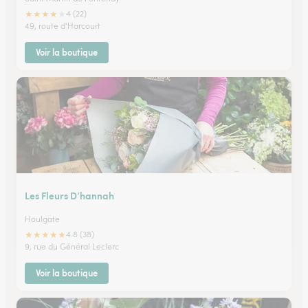
★
★
★
★
★
4 (22)
49, route d'Harcourt
Voir la boutique
Les Fleurs D’hannah
Houlgate
★
★
★
★
★
4.8 (38)
9, rue du Général Leclerc
Voir la boutique