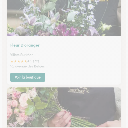
Fleur D’oranger
Villers Sur Mer
★
★
★
★
★
4.5 (72)
10, avenue des Belges
Voir la boutique