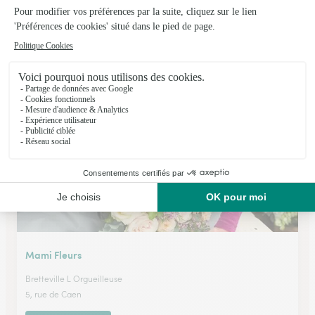
Monceau Fleurs
Fleury Sur Orne
★
★
★
★
★
4.6 (178)
138 avenue d'Harcourt
Voir la boutique
Mami Fleurs
Bretteville L Orgueilleuse
5, rue de Caen