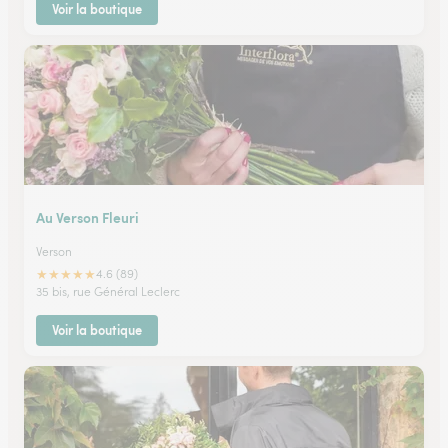
Voir la boutique
Au Verson Fleuri
Verson
★
★
★
★
★
4.6 (89)
35 bis, rue Général Leclerc
Voir la boutique