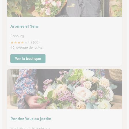
Aromes et Sens
Cabourg
★
★
★
★
★
4.2 (60)
40, avenue de la Mer
Voir la boutique
Rendez Vous au Jardin
Saint Martin de Fontenay