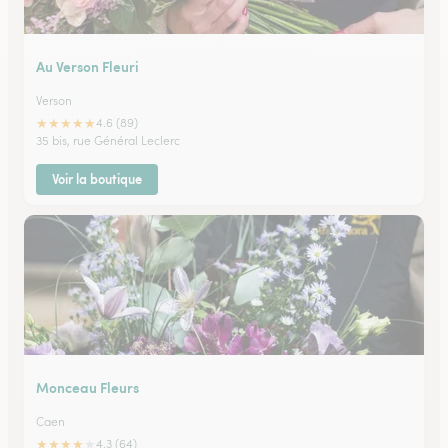
Au Verson Fleuri
Verson
★
★
★
★
★
4.6 (89)
35 bis, rue Général Leclerc
Voir la boutique
Monceau Fleurs
Caen
★
★
★
★
★
4.3 (64)