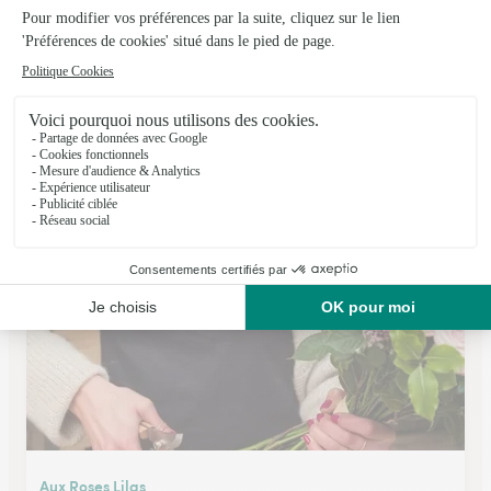
Aux Prairies Fleuries
Thury Harcourt
★
★
★
★
★
4.1 (22)
12, Place Saint-Sauveur
Voir la boutique
Aux Roses Lilas