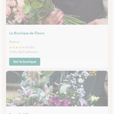
La Boutique de Fleurs
Bayeux
★
★
★
★
★
4.6 (91)
10 Bis, Bd Eindhoven
Voir la boutique