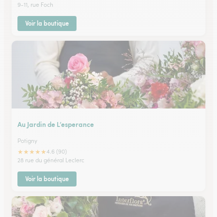
9-11, rue Foch
Voir la boutique
Au Jardin de L’esperance
Potigny
★
★
★
★
★
4.6 (90)
28 rue du général Leclerc
Voir la boutique