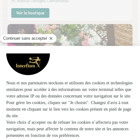
111, avenue Georges-Clemenceau
Voir la boutique
Au Temps de la Rose
Villers Bocage
★
★
★
★
★
4.5 (110)
13 rue Pasteur
Voir la boutique