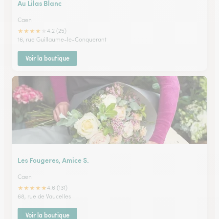
Au Lilas Blanc
Caen
★
★
★
★
★
4.2 (25)
16, rue Guillaume-le-Conquerant
Voir la boutique
Les Fougeres, Amice S.
Caen
★
★
★
★
★
4.6 (131)
68, rue de Vaucelles
Voir la boutique