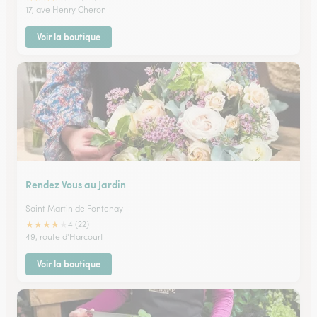
17, ave Henry Cheron
Voir la boutique
Rendez Vous au Jardin
Saint Martin de Fontenay
★
★
★
★
★
4 (22)
49, route d'Harcourt
Voir la boutique