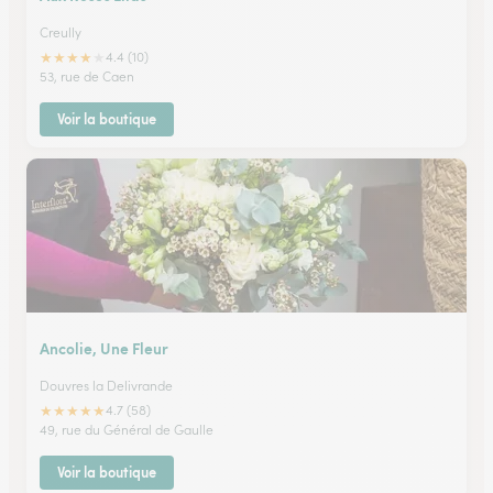
Creully
★
★
★
★
★
4.4 (10)
53, rue de Caen
Voir la boutique
Ancolie, Une Fleur
Douvres la Delivrande
★
★
★
★
★
4.7 (58)
49, rue du Général de Gaulle
Voir la boutique