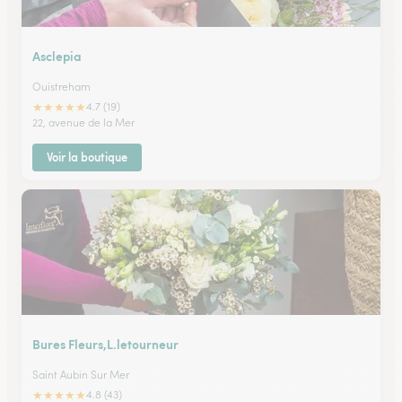
Asclepia
Ouistreham
★
★
★
★
★
4.7 (19)
22, avenue de la Mer
Voir la boutique
Bures Fleurs,L.letourneur
Saint Aubin Sur Mer
★
★
★
★
★
4.8 (43)