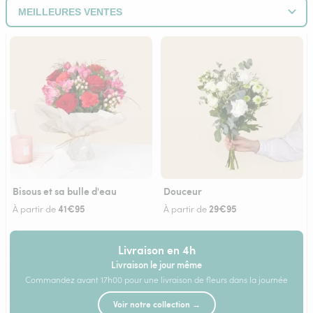
Bisous et sa bulle d'eau
Douceur
41€95
29€95
À partir de
À partir de
Livraison en 4h
Livraison le jour même
Commandez avant 17h00 pour une livraison de fleurs dans la journée
Voir notre collection →