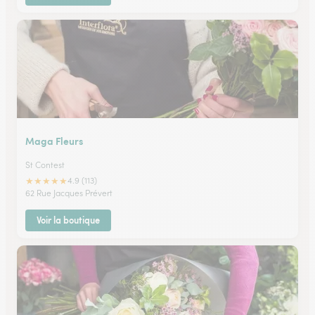
Maga Fleurs
St Contest
★
★
★
★
★
4.9 (113)
62 Rue Jacques Prévert
Voir la boutique