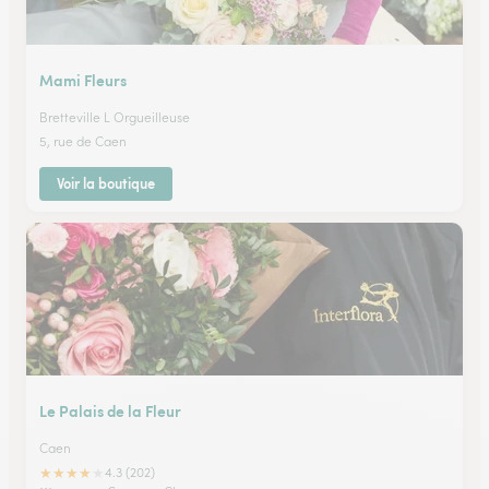
Mami Fleurs
Bretteville L Orgueilleuse
5, rue de Caen
Voir la boutique
Le Palais de la Fleur
Caen
★
★
★
★
★
4.3 (202)