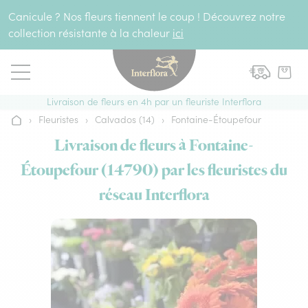
Aller au contenu
Canicule ? Nos fleurs tiennent le coup ! Découvrez notre
collection résistante à la chaleur
ici
Livraison de fleurs en 4h par un fleuriste Interflora
›
Fleuristes
›
Calvados (14)
›
Fontaine-Étoupefour
Accueil
Livraison de fleurs à Fontaine-
Étoupefour (14790) par les fleuristes du
réseau Interflora