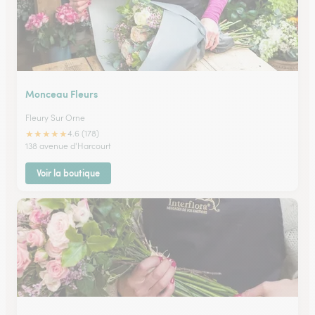
Monceau Fleurs
Fleury Sur Orne
★
★
★
★
★
4.6 (178)
138 avenue d'Harcourt
Voir la boutique