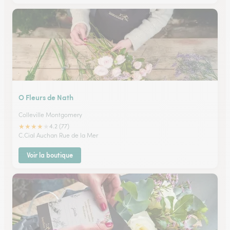
O Fleurs de Nath
Colleville Montgomery
★
★
★
★
★
4.2 (77)
C.Cial Auchan Rue de la Mer
Voir la boutique