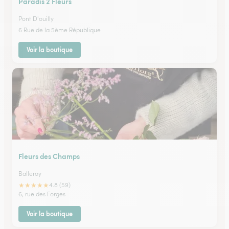
Paradis 2 Fleurs
Pont D'ouilly
6 Rue de la 5ème République
Voir la boutique
Fleurs des Champs
Balleroy
★
★
★
★
★
4.8 (59)
6, rue des Forges
Voir la boutique