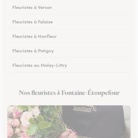
Fleuristes à Verson
Fleuristes à Falaise
Fleuristes à Honfleur
Fleuristes à Potigny
Fleuristes au Molay-Littry
Fleuristes à Pont-l’Évêque
Nos fleuristes à Fontaine-Étoupefour
Fleuristes à Saint-Martin-de-Fontenay