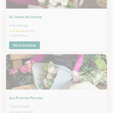
Au Temps de la Rose
Villers Bocage
★
★
★
★
★
4.5 (110)
13 rue Pasteur
Voir la boutique
Aux Prairies Fleuries
Thury Harcourt
★
★
★
★
★
4.1 (22)