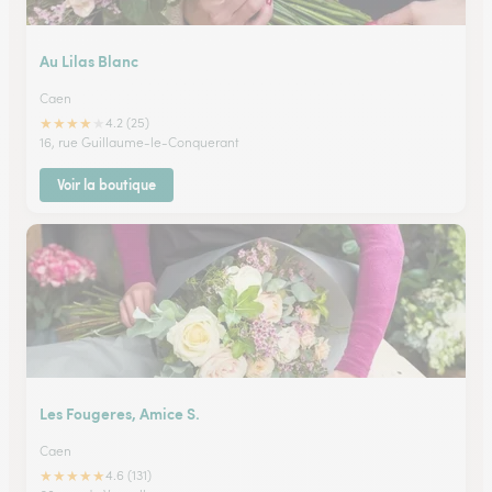
Au Lilas Blanc
Caen
★
★
★
★
★
4.2 (25)
16, rue Guillaume-le-Conquerant
Voir la boutique
Les Fougeres, Amice S.
Caen
★
★
★
★
★
4.6 (131)