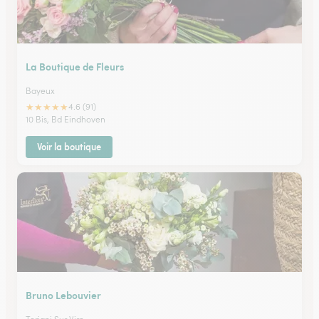
La Boutique de Fleurs
Bayeux
★
★
★
★
★
4.6 (91)
10 Bis, Bd Eindhoven
Voir la boutique
Bruno Lebouvier