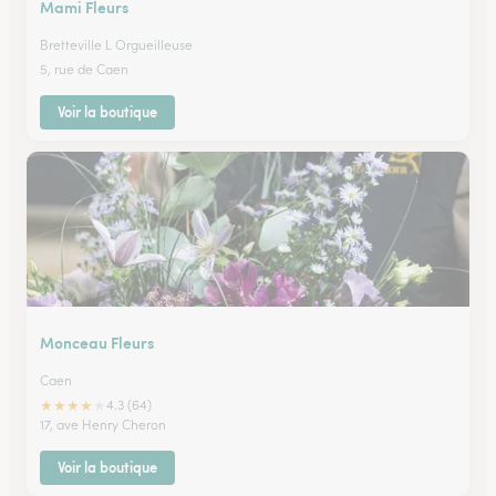
Mami Fleurs
Bretteville L Orgueilleuse
5, rue de Caen
Voir la boutique
Monceau Fleurs
Caen
★
★
★
★
★
4.3 (64)
17, ave Henry Cheron
Voir la boutique