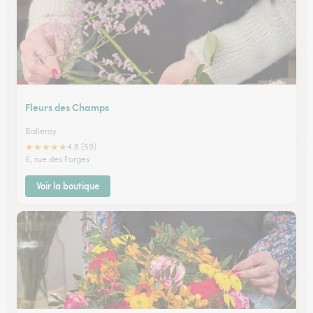
Fleurs des Champs
Balleroy
★
★
★
★
★
4.8 (59)
6, rue des Forges
Voir la boutique