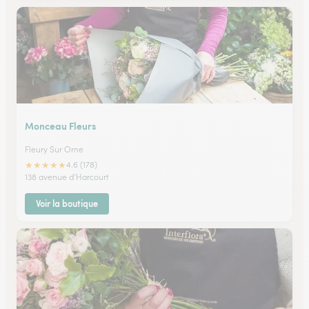
Monceau Fleurs
Fleury Sur Orne
★
★
★
★
★
4.6 (178)
138 avenue d'Harcourt
Voir la boutique