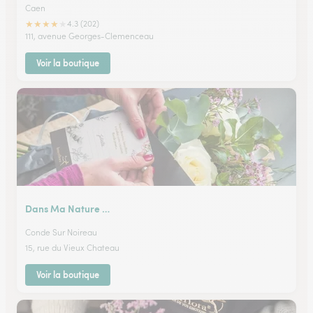
Caen
★
★
★
★
★
4.3 (202)
111, avenue Georges-Clemenceau
Voir la boutique
Dans Ma Nature …
Conde Sur Noireau
15, rue du Vieux Chateau
Voir la boutique