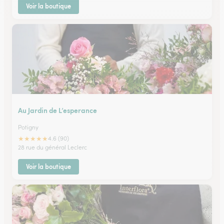
Voir la boutique
Au Jardin de L’esperance
Potigny
★
★
★
★
★
4.6 (90)
28 rue du général Leclerc
Voir la boutique