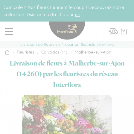
Aller au contenu
Canicule ? Nos fleurs tiennent le coup ! Découvrez notre
collection résistante à la chaleur
ici
Livraison de fleurs en 4h par un fleuriste Interflora
›
Fleuristes
›
Calvados (14)
›
Malherbe-sur-Ajon
Accueil
Livraison de fleurs à Malherbe-sur-Ajon
(14260) par les fleuristes du réseau
Interflora