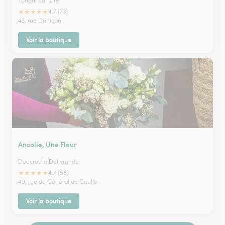
Torigni Sur Vire
★
★
★
★
★
4.7 (73)
43, rue Danican
Voir la boutique
Ancolie, Une Fleur
Douvres la Delivrande
★
★
★
★
★
4.7 (58)
49, rue du Général de Gaulle
Voir la boutique