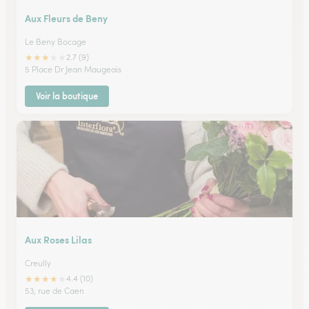
Aux Fleurs de Beny
Le Beny Bocage
★
★
★
★
★
2.7 (9)
5 Place Dr Jean Maugeais
Voir la boutique
Aux Roses Lilas
Creully
★
★
★
★
★
4.4 (10)
53, rue de Caen