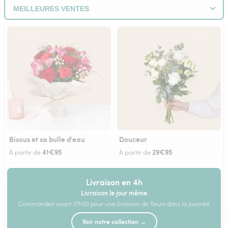
Bisous et sa bulle d'eau
Douceur
41€95
29€95
À partir de
À partir de
Livraison en 4h
Livraison le jour même
Commandez avant 17h00 pour une livraison de fleurs dans la journée
Voir notre collection →