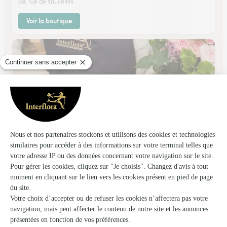
68, rue de Vaucelles
Voir la boutique
Maga Fleurs
St Contest
★
★
★
★
★
4.9 (113)
62 Rue Jacques Prévert
Voir la boutique