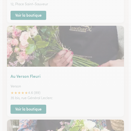
12, Place Saint-Sauveur
Voir la boutique
Au Verson Fleuri
Verson
★
★
★
★
★
4.6 (89)
35 bis, rue Général Leclerc
Voir la boutique