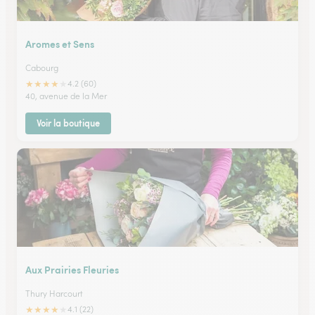
Aromes et Sens
Cabourg
★
★
★
★
★
4.2 (60)
40, avenue de la Mer
Voir la boutique
Aux Prairies Fleuries
Thury Harcourt
★
★
★
★
★
4.1 (22)