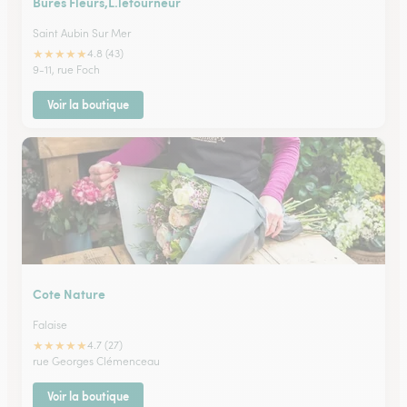
Bures Fleurs,L.letourneur
Saint Aubin Sur Mer
★
★
★
★
★
4.8 (43)
9-11, rue Foch
Voir la boutique
Cote Nature
Falaise
★
★
★
★
★
4.7 (27)
rue Georges Clémenceau
Voir la boutique