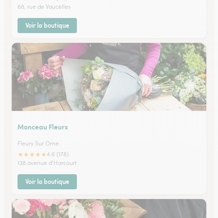
68, rue de Vaucelles
Voir la boutique
Monceau Fleurs
Fleury Sur Orne
★
★
★
★
★
4.6 (178)
138 avenue d'Harcourt
Voir la boutique