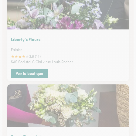
Liberty’s Fleurs
Falaise
★
★
★
★
★
3.6 (14)
SAS Sodisfal C.Cial 2 rue Louis Rochet
Voir la boutique