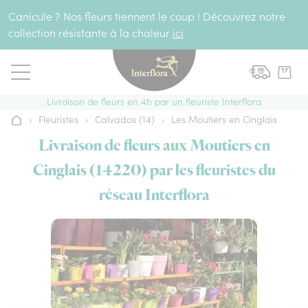
Aller au contenu
Canicule ? Nos fleurs tiennent le coup ! Découvrez notre
collection résistante à la chaleur
ici
Livraison de fleurs en 4h par un fleuriste Interflora
›
Fleuristes
›
Calvados (14)
›
Les Moutiers en Cinglais
Accueil
Livraison de fleurs aux Moutiers en
Cinglais (14220) par les fleuristes du
réseau Interflora