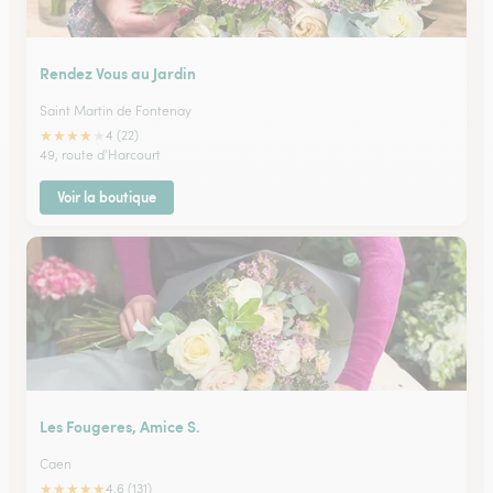
Rendez Vous au Jardin
Saint Martin de Fontenay
★
★
★
★
★
4 (22)
49, route d'Harcourt
Voir la boutique
Les Fougeres, Amice S.
Caen
★
★
★
★
★
4.6 (131)