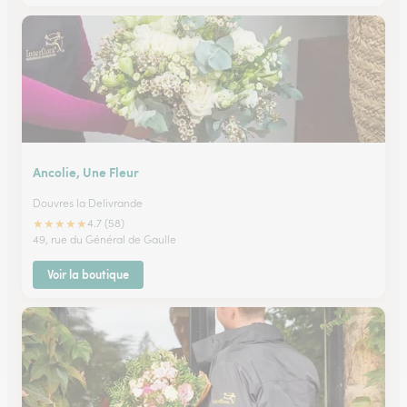
Ancolie, Une Fleur
Douvres la Delivrande
★
★
★
★
★
4.7 (58)
49, rue du Général de Gaulle
Voir la boutique