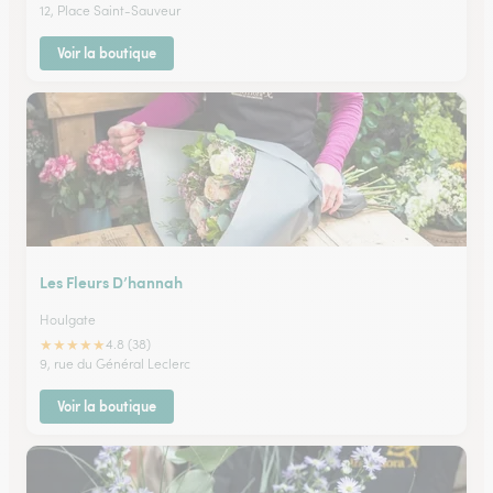
12, Place Saint-Sauveur
Voir la boutique
Les Fleurs D’hannah
Houlgate
★
★
★
★
★
4.8 (38)
9, rue du Général Leclerc
Voir la boutique