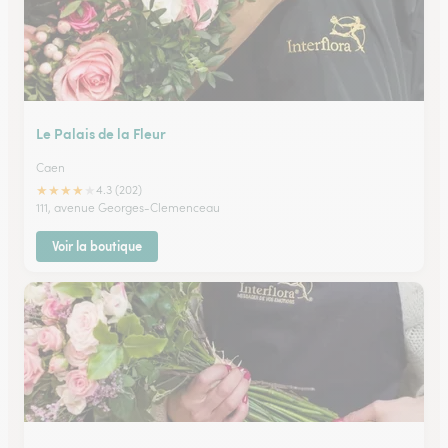
Le Palais de la Fleur
Caen
★
★
★
★
★
4.3 (202)
111, avenue Georges-Clemenceau
Voir la boutique