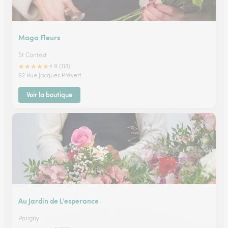
Maga Fleurs
St Contest
★
★
★
★
★
4.9 (113)
62 Rue Jacques Prévert
Voir la boutique
Au Jardin de L’esperance
Potigny