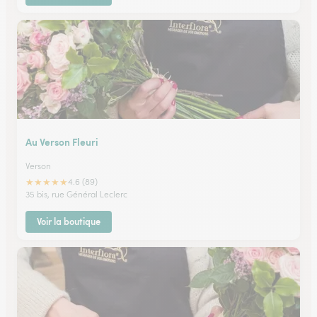
Au Verson Fleuri
Verson
★
★
★
★
★
4.6 (89)
35 bis, rue Général Leclerc
Voir la boutique