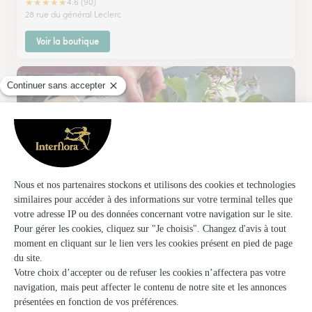
★
★
★
★
★
4.6 (90)
28 rue du général Leclerc
Voir la boutique
Asclepia
Ouistreham
★
★
★
★
★
4.7 (19)
22, avenue de la Mer
Voir la boutique