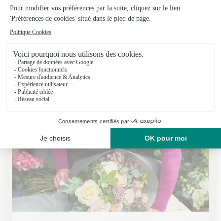
O Fleurs de Nath
Colleville Montgomery
★
★
★
★
★
4.2 (77)
C.Cial Auchan Rue de la Mer
Voir la boutique