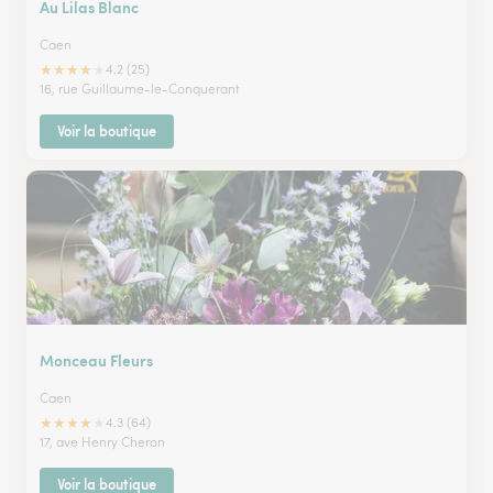
Au Lilas Blanc
Caen
★
★
★
★
★
4.2 (25)
16, rue Guillaume-le-Conquerant
Voir la boutique
Monceau Fleurs
Caen
★
★
★
★
★
4.3 (64)
17, ave Henry Cheron
Voir la boutique