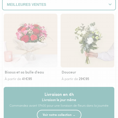
Bisous et sa bulle d'eau
Douceur
41€95
29€95
À partir de
À partir de
Livraison en 4h
Livraison le jour même
Commandez avant 17h00 pour une livraison de fleurs dans la journée
Voir notre collection →