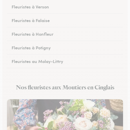
Fleuristes à Verson
Fleuristes à Falaise
Fleuristes à Honfleur
Fleuristes à Potigny
Fleuristes au Molay-Littry
Fleuristes à Pont-l’Évêque
Nos fleuristes aux Moutiers en Cinglais
Fleuristes à Saint-Martin-de-Fontenay