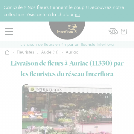
Aller au contenu
Canicule ? Nos fleurs tiennent le coup ! Découvrez notre
collection résistante à la chaleur
ici
Livraison de fleurs en 4h par un fleuriste Interflora
›
Fleuristes
›
Aude (11)
›
Auriac
Accueil
Livraison de fleurs à Auriac (11330) par
les fleuristes du réseau Interflora