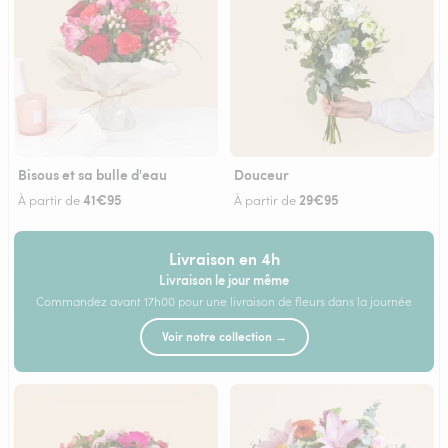
Bisous et sa bulle d'eau
Douceur
41€95
29€95
À partir de
À partir de
Livraison en 4h
Livraison le jour même
Commandez avant 17h00 pour une livraison de fleurs dans la journée
Voir notre collection →