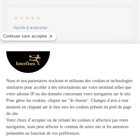
★
★
★
★
★
facile à exécuter
facile à exécuter
03/03/2026
★
★
★
★
★
Très jolie bouquet livré dans les…
Très jolie bouquet livré dans les meilleurs délais Merci
26/05/2026
Trustpilot
Échantillon d'avis clients fourni via Trustpilot.
Voir tous
les avis de la marque Interflora sur Trustpilot