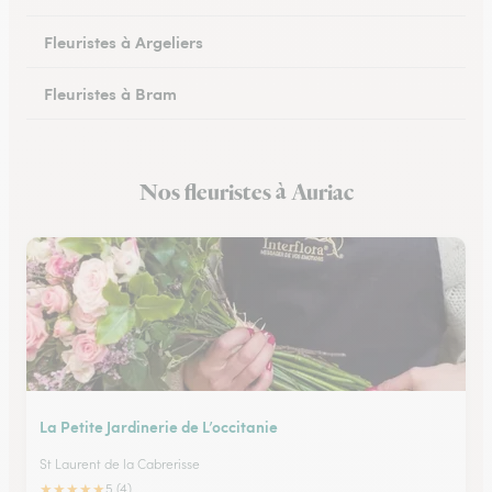
Fleuristes à Argeliers
Fleuristes à Bram
Fleuristes à Chalabre
Nos fleuristes à Auriac
Fleuristes à Peyriac-Minervois
La Petite Jardinerie de L’occitanie
St Laurent de la Cabrerisse
★
★
★
★
★
5 (4)