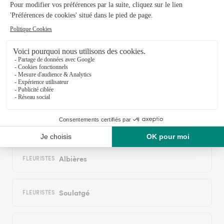
Livraison de fleurs à Auriac et autour : les
villes proches couvertes par le réseau
Interflora
Lanet
FLEURISTES
Fourtou
FLEURISTES
Albières
FLEURISTES
Soulatgé
FLEURISTES