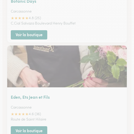
Botanic Days
Carcassonne
★
★
★
★
★
4.8 (25)
C.Cial Salvaza Boulevard Henry Bouffet
Voir la boutique
Eden, Ets Jean et Fils
Carcassonne
★
★
★
★
★
4.6 (36)
Route de Saint Hilaire
Voir la boutique