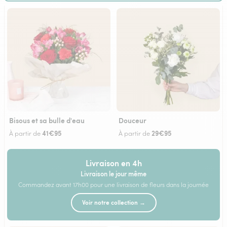
Bisous et sa bulle d'eau
Douceur
41€95
29€95
À partir de
À partir de
Livraison en 4h
Livraison le jour même
Commandez avant 17h00 pour une livraison de fleurs dans la journée
Voir notre collection →