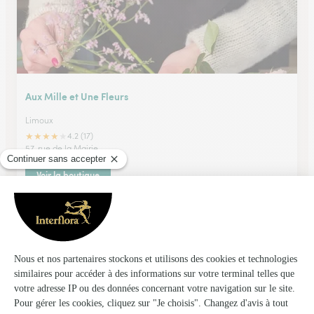
Aux Mille et Une Fleurs
Limoux
★
★
★
★
★
4.2 (17)
57, rue de la Mairie
Voir la boutique