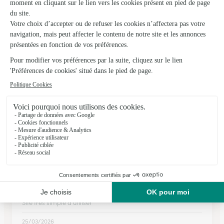
Katy Fleurs
Peyriac Minervois
★
★
★
★
★
4.8 (47)
Zone Artisanale "La Gare"
Voir la boutique
Ils ont fait livrer des fleurs ou une plante à
Carcassonne
★
★
★
★
★
Site tres simple a utiliser
Site tres simple a utiliser
25/03/2026