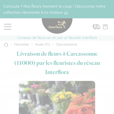
Aller au contenu
Canicule ? Nos fleurs tiennent le coup ! Découvrez notre
collection résistante à la chaleur
ici
Livraison de fleurs en 4h par un fleuriste Interflora
›
Fleuristes
›
Aude (11)
›
Carcassonne
Accueil
Livraison de fleurs à Carcassonne
(11000) par les fleuristes du réseau
Interflora