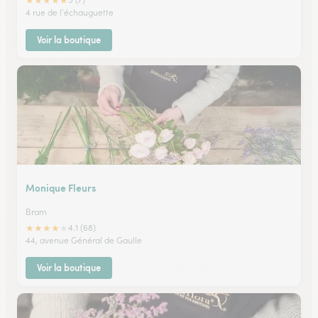
★
★
★
★
★
4 rue de l'échauguette
Voir la boutique
Monique Fleurs
Bram
★
★
★
★
★
4.1 (68)
44, avenue Général de Gaulle
Voir la boutique