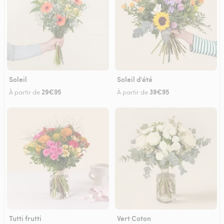
Soleil
Soleil d'été
29€95
39€95
À partir de
À partir de
Tutti frutti
Vert Coton