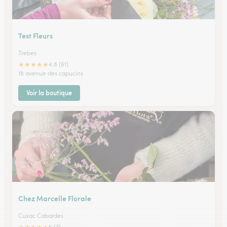
Test Fleurs
Trebes
★
★
★
★
★
4.8 (61)
18 avenue des capucins
Voir la boutique
Chez Marcelle Florale
Cuxac Cabardes
5 (7)