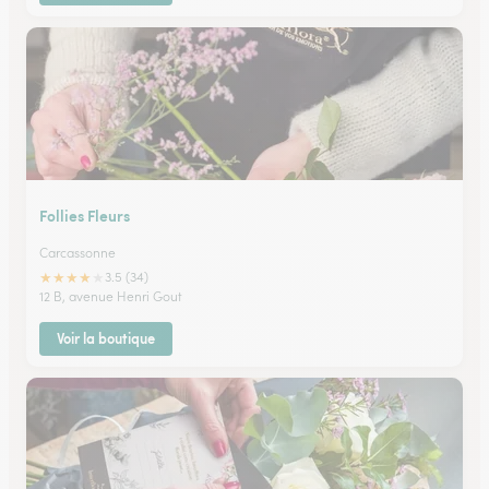
Follies Fleurs
Carcassonne
★
★
★
★
★
3.5 (34)
12 B, avenue Henri Gout
Voir la boutique