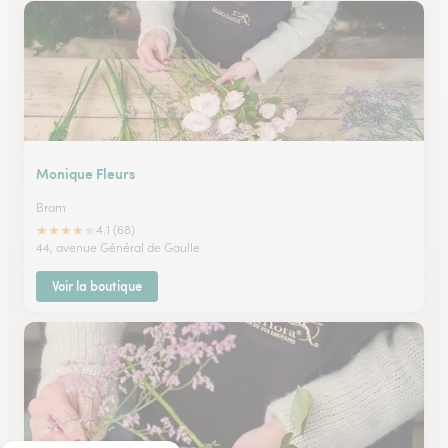
Monique Fleurs
Bram
★
★
★
★
★
4.1 (68)
44, avenue Général de Gaulle
Voir la boutique