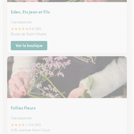
Eden, Ets Jean et Fils
Carcassonne
★
★
★
★
★
4.6 (36)
Route de Saint Hilaire
Voir la boutique
Follies Fleurs
Carcassonne
★
★
★
★
★
3.5 (34)
12 B, avenue Henri Gout