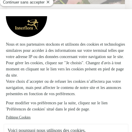
Chez Marcelle Florale
Cuxac Cabardes
★
★
★
★
★
5 (7)
4 rue de l'échauguette
Voir la boutique
La Petite Jardinerie de L’occitanie
St Laurent de la Cabrerisse
★
★
★
★
★
5 (4)
14 rue saint Benoit