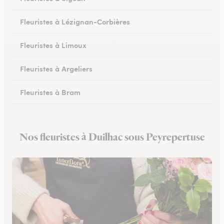
Fleuristes à Lézignan-Corbières
Fleuristes à Limoux
Fleuristes à Argeliers
Fleuristes à Bram
Fleuristes à Chalabre
Nos fleuristes à Duilhac sous Peyrepertuse
Fleuristes à Peyriac-Minervois