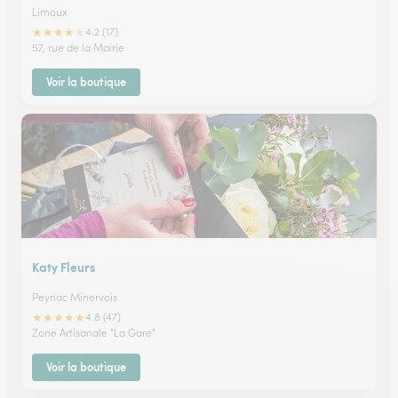
Limoux
★
★
★
★
★
4.2 (17)
57, rue de la Mairie
Voir la boutique
Katy Fleurs
Peyriac Minervois
★
★
★
★
★
4.8 (47)
Zone Artisanale "La Gare"
Voir la boutique