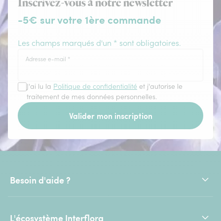
Inscrivez-vous à notre newsletter
-5€ sur votre 1ère commande
Les champs marqués d'un * sont obligatoires.
Adresse e-mail
*
J'ai lu la
Politique de confidentialité
et j'autorise le
traitement de mes données personnelles.
Valider mon inscription
Besoin d'aide ?
L'écosystème Interflora