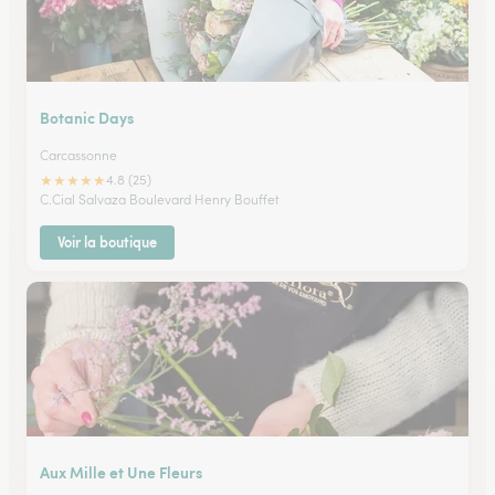
Botanic Days
Carcassonne
★
★
★
★
★
4.8 (25)
C.Cial Salvaza Boulevard Henry Bouffet
Voir la boutique
Aux Mille et Une Fleurs