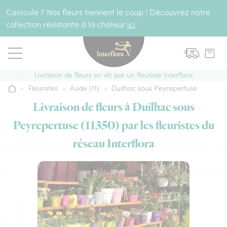
Aller au contenu
Canicule ? Nos fleurs tiennent le coup ! Découvrez notre
collection résistante à la chaleur
ici
Livraison de fleurs en 4h par un fleuriste Interflora
›
Fleuristes
›
Aude (11)
›
Duilhac sous Peyrepertuse
Accueil
Livraison de fleurs à Duilhac sous
Peyrepertuse (11350) par les fleuristes du
réseau Interflora