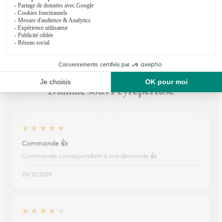
Voir la boutique
Ils ont fait livrer des fleurs ou une plante à
Duilhac sous Peyrepertuse
★
★
★
★
★
Commande 👍
Commande correspondant à ma demande 👍
29/12/2025
★
★
★
★
★