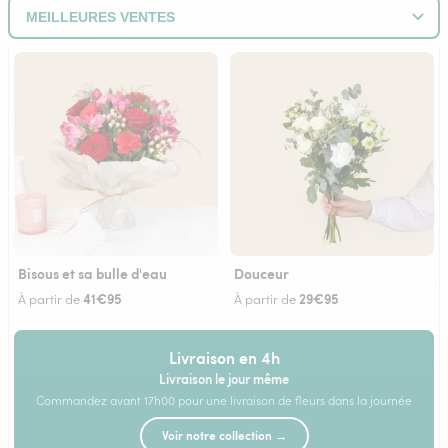
Bisous et sa bulle d'eau
Douceur
41€95
29€95
À partir de
À partir de
Livraison en 4h
Livraison le jour même
Commandez avant 17h00 pour une livraison de fleurs dans la journée
Voir notre collection →