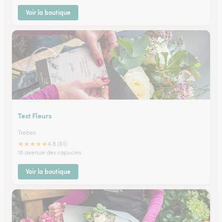
Voir la boutique
Test Fleurs
Trebes
★
★
★
★
★
4.8 (61)
18 avenue des capucins
Voir la boutique