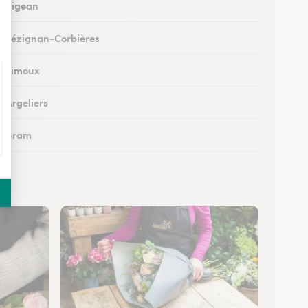
 à Sigean
 à Lézignan-Corbières
 à Limoux
à Argeliers
 à Bram
 à Chalabre
 à Peyriac-Minervois