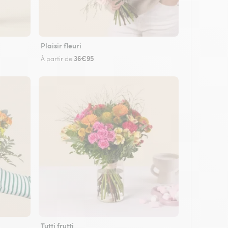
Plaisir fleuri
36€95
À partir de
Tutti frutti