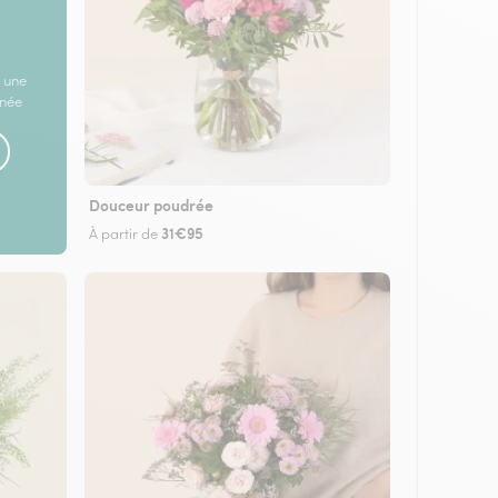
 une
rnée
Douceur poudrée
31€95
À partir de