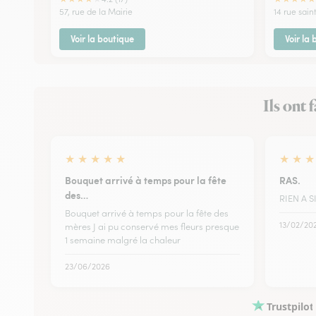
57, rue de la Mairie
14 rue sain
Voir la boutique
Voir la
Ils ont 
★
★
★
★
★
★
★
★
Bouquet arrivé à temps pour la fête
RAS.
des…
RIEN A 
Bouquet arrivé à temps pour la fête des
13/02/20
mères J ai pu conservé mes fleurs presque
1 semaine malgré la chaleur
23/06/2026
Trustpilot