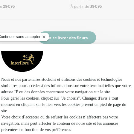
29€95
39€95
de
À partir de
Faire livrer des fleurs
euriste Interflora à Ladern-sur-Lauquet et dan
Les f
Fleuristes
Fleuristes
Fleuristes