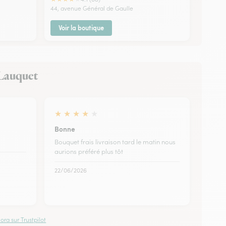
44, avenue Général de Gaulle
Voir la boutique
r-Lauquet
★
★
★
★
★
Bonne
Bouquet frais livraison tard le matin nous
aurions préféré plus tôt
22/06/2026
ora sur Trustpilot