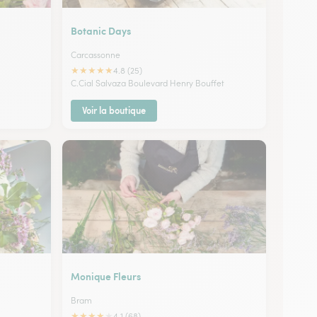
Botanic Days
Carcassonne
★
★
★
★
★
4.8 (25)
C.Cial Salvaza Boulevard Henry Bouffet
Voir la boutique
Monique Fleurs
Bram
★
★
★
★
★
4.1 (68)