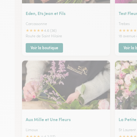
Eden, Ets Jean et Fils
Test Fleu
Carcassonne
Trebes
★
★
★
★
★
★
★
★
★
★
4.6 (36)
Route de Saint Hilaire
18 avenue 
Voir la boutique
Voir la
Aux Mille et Une Fleurs
La Petite
Limoux
St Laurent 
★
★
★
★
★
★
★
★
★
★
4.2 (17)