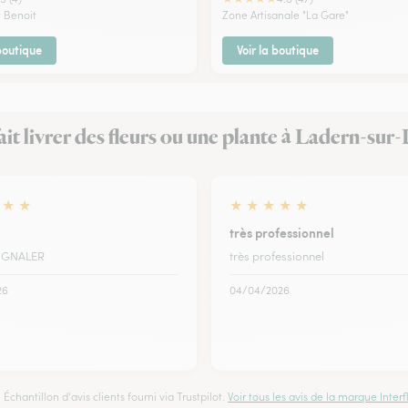
t Benoit
Zone Artisanale "La Gare"
 boutique
Voir la boutique
fait livrer des fleurs ou une plante à Ladern-su
★
★
★
★
★
★
★
très professionnel
SIGNALER
très professionnel
26
04/04/2026
Échantillon d'avis clients fourni via Trustpilot.
Voir tous les avis de la marque Interfl