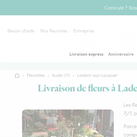
Aller au contenu
Canicule ? Nos 
Besoin d’aide
Nos fleuristes
Entreprise
Livraison express
Anniversaire
›
Fleuristes
›
Aude (11)
›
Ladern-sur-Lauquet
Accueil
Livraison de fleurs à Lade
Les fl
7j/7, 
Parce 
compos