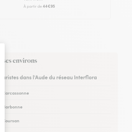
44€95
À partir de
s ses environs
leuristes dans l'Aude du réseau Interflora
 à Carcassonne
 à Narbonne
 à Coursan