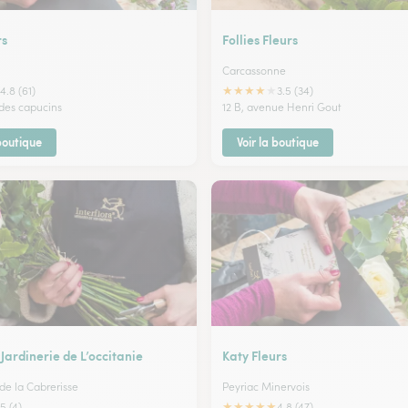
rs
Follies Fleurs
Carcassonne
★
★
★
★
★
4.8 (61)
3.5 (34)
des capucins
12 B, avenue Henri Gout
 boutique
Voir la boutique
 Jardinerie de L’occitanie
Katy Fleurs
de la Cabrerisse
Peyriac Minervois
★
★
★
★
★
5 (4)
4.8 (47)