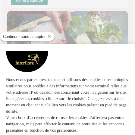
Voir la boutique
Katy Fleurs
Peyriac Minervois
★
★
★
★
★
4.8 (47)
Zone Artisanale "La Gare"
Voir la boutique
Ils ont fait livrer des fleurs ou une plante à