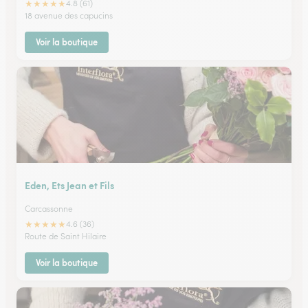
★
★
★
★
★
4.8 (61)
18 avenue des capucins
Voir la boutique
Eden, Ets Jean et Fils
Carcassonne
★
★
★
★
★
4.6 (36)
Route de Saint Hilaire
Voir la boutique