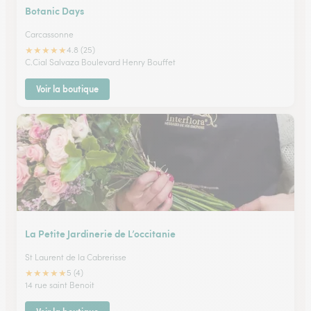
Botanic Days
Carcassonne
★
★
★
★
★
4.8 (25)
C.Cial Salvaza Boulevard Henry Bouffet
Voir la boutique
La Petite Jardinerie de L’occitanie
St Laurent de la Cabrerisse
★
★
★
★
★
5 (4)
14 rue saint Benoit