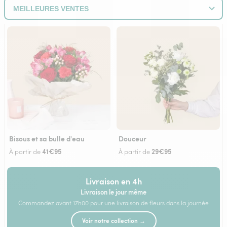
Bisous et sa bulle d'eau
Douceur
41€95
29€95
À partir de
À partir de
Livraison en 4h
Livraison le jour même
Commandez avant 17h00 pour une livraison de fleurs dans la journée
Voir notre collection →