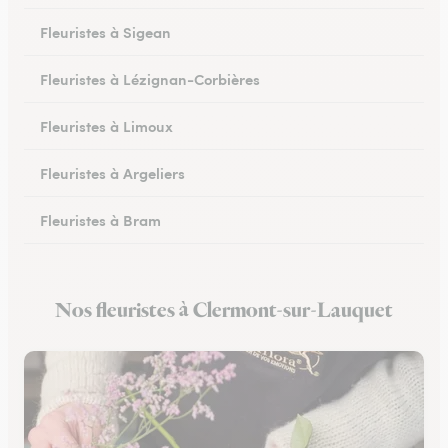
Fleuristes à Sigean
Fleuristes à Lézignan-Corbières
Fleuristes à Limoux
Fleuristes à Argeliers
Fleuristes à Bram
Fleuristes à Chalabre
Nos fleuristes à Clermont-sur-Lauquet
Fleuristes à Peyriac-Minervois