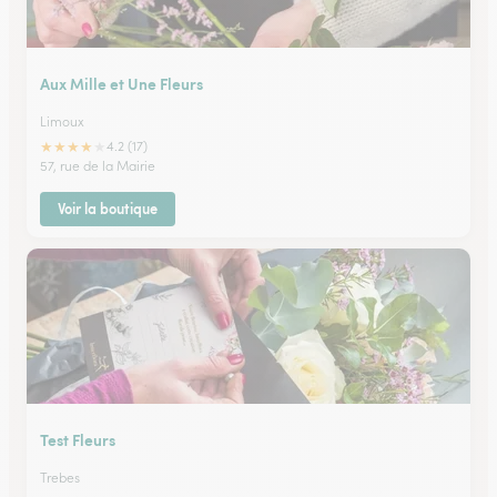
Aux Mille et Une Fleurs
Limoux
★
★
★
★
★
4.2 (17)
57, rue de la Mairie
Voir la boutique
Test Fleurs
Trebes