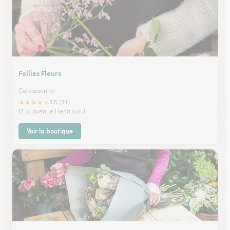
Follies Fleurs
Carcassonne
★
★
★
★
★
3.5 (34)
12 B, avenue Henri Gout
Voir la boutique