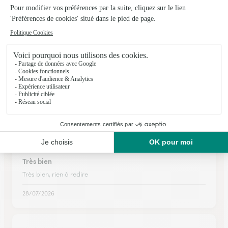
Clermont-sur-Lauquet
★
★
★
★
★
Interflora, c'est le bon choix.
Services, produits et fiabilités impeccables, depuis plusieurs
décennies.
06/02/2026
★
★
★
★
★
Très bien
Très bien, rien à redire
28/07/2026