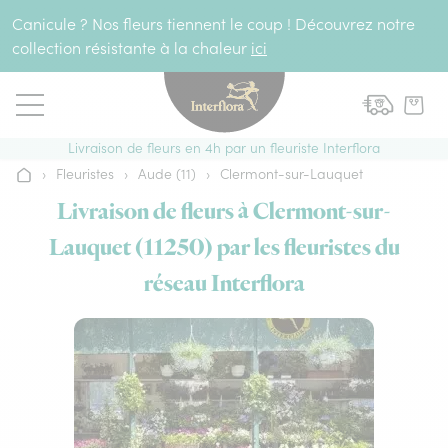
Aller au contenu
Canicule ? Nos fleurs tiennent le coup ! Découvrez notre
collection résistante à la chaleur
ici
Livraison de fleurs en 4h par un fleuriste Interflora
›
Fleuristes
›
Aude (11)
›
Clermont-sur-Lauquet
Accueil
Livraison de fleurs à Clermont-sur-
Lauquet (11250) par les fleuristes du
réseau Interflora