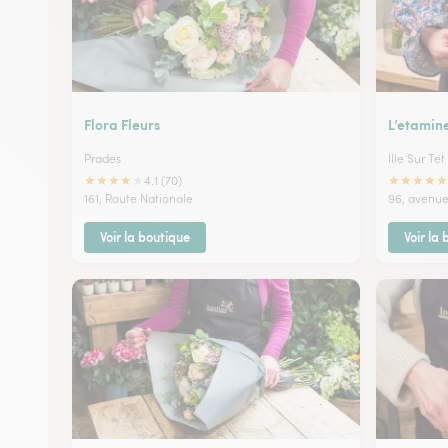
Flora Fleurs
L’etamin
Prades
Ille Sur Tet
★
★
★
★
★
★
★
★
★
★
4.1 (70)
161, Route Nationale
96, avenue
Voir la boutique
Voir la