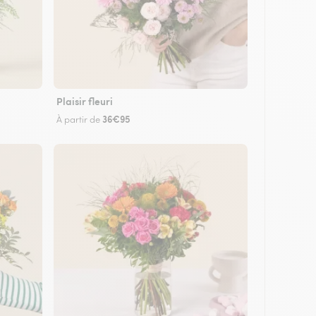
Plaisir fleuri
36€95
À partir de