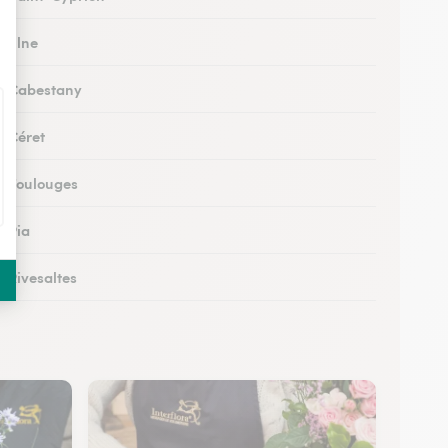
à Elne
 à Cabestany
à Céret
 à Toulouges
à Pia
à Rivesaltes
à Saleilles
 au Boulou