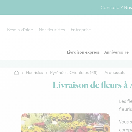
Aller au contenu
Canicule ? Nos 
Besoin d’aide
Nos fleuristes
Entreprise
Livraison express
Anniversaire
›
Fleuristes
›
Pyrénées-Orientales (66)
›
Arboussols
Accueil
Livraison de fleurs à
Les fl
fleuri
Vous s
compos