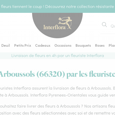
fleurs tiennent le coup ! Découvrez notre collection résistante
Recher
Deuil
Petits Prix
Cadeaux
Occasions
Bouquets
Roses
Pla
Livraison de fleurs en 4h par un fleuriste Interflora
 Arboussols (66320) par les fleuriste
euristes Interflora assurent la livraison de fleurs à Arboussols.
ste à Arboussols. Interflora Pyrenees-Orientales vous guide ver
ouhaitez faire livrer des fleurs à Arboussols ? Nos artisans fle
ition avec des fleurs sélectionnées avec soi et de remettre v