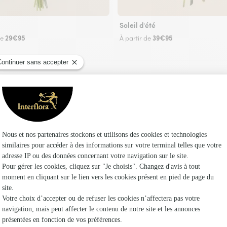
Soleil d'été
29€95
39€95
de
À partir de
Faire livrer des fleurs
un fleuriste Interflora à Arboussols et dans ses
Les fleuri
Interflora
Fleuristes
Fleuristes