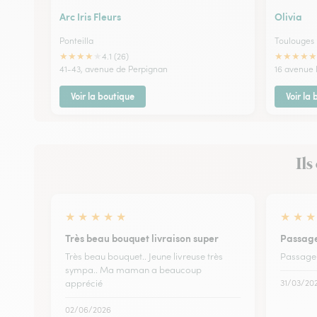
Arc Iris Fleurs
Olivia
Ponteilla
Toulouges
★
★
★
★
★
★
★
★
★
★
4.1 (26)
41-43, avenue de Perpignan
16 avenue 
Voir la boutique
Voir la
Ils
★
★
★
★
★
★
★
★
Très beau bouquet livraison super
Passage
Très beau bouquet.. Jeune livreuse très
Passage 
sympa.. Ma maman a beaucoup
apprécié
31/03/20
02/06/2026