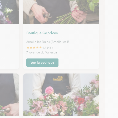
Boutique Caprices
Amelie les Bains (Amelie les B
★
★
★
★
★
4.7 (45)
7, avenue du Vallespir
Voir la boutique