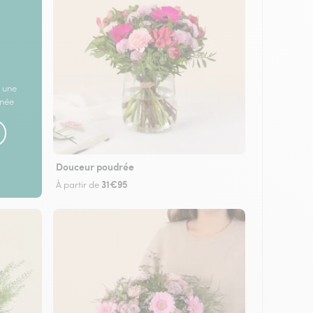
 une
rnée
Douceur poudrée
31€95
À partir de