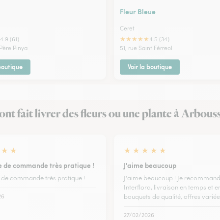
Fleur Bleue
Ceret
★
★
★
★
★
4.9 (61)
4.5 (34)
Père Pinya
51, rue Saint Férreol
 boutique
Voir la boutique
 ont fait livrer des fleurs ou une plante à Arbous
★
★
★
★
★
★
★
 de commande très pratique !
J'aime beaucoup
de commande très pratique !
J'aime beaucoup ! Je recomman
Interflora, livraison en temps et e
26
bouquets de qualité, offres variée
27/02/2026