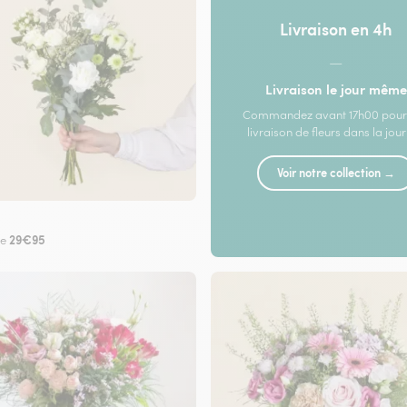
Livraison en 4h
—
Livraison le jour même
Commandez avant 17h00 pour
livraison de fleurs dans la jou
Voir notre collection →
29€95
de