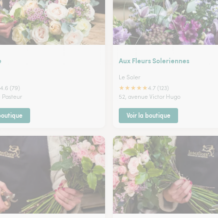
e
Aux Fleurs Soleriennes
Le Soler
★
★
★
★
★
4.6 (79)
4.7 (123)
 Pasteur
52, avenue Victor Hugo
 boutique
Voir la boutique