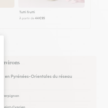
Tutti frutti
44€95
À partir de
 environs
stes en Pyrénées-Orientales du réseau
 à Perpignan
 à Saint-Cyprien