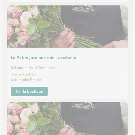
La Petite Jardinerie de L’occitanie
St Laurent de la Cabrerisse
★
★
★
★
★
5 (4)
14 rue saint Benoit
Voir la boutique