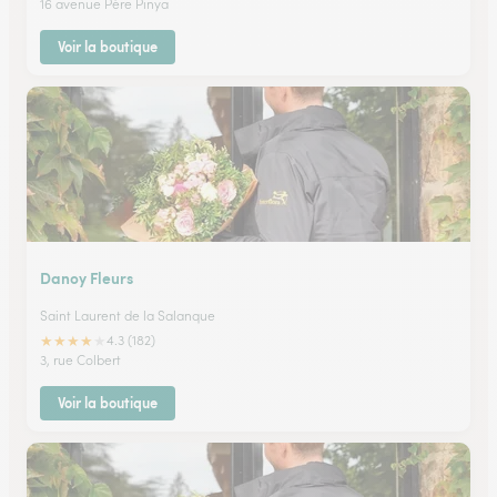
16 avenue Père Pinya
Voir la boutique
Danoy Fleurs
Saint Laurent de la Salanque
★
★
★
★
★
4.3 (182)
3, rue Colbert
Voir la boutique