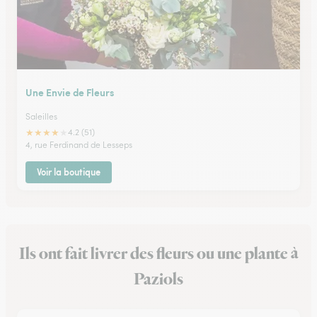
Une Envie de Fleurs
Saleilles
★
★
★
★
★
4.2 (51)
4, rue Ferdinand de Lesseps
Voir la boutique
Ils ont fait livrer des fleurs ou une plante à
Paziols