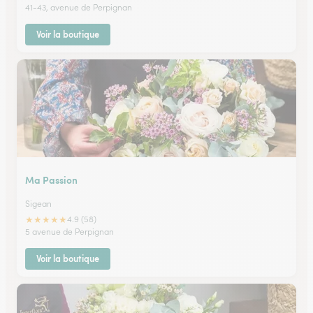
41-43, avenue de Perpignan
Voir la boutique
Ma Passion
Sigean
★
★
★
★
★
4.9 (58)
5 avenue de Perpignan
Voir la boutique