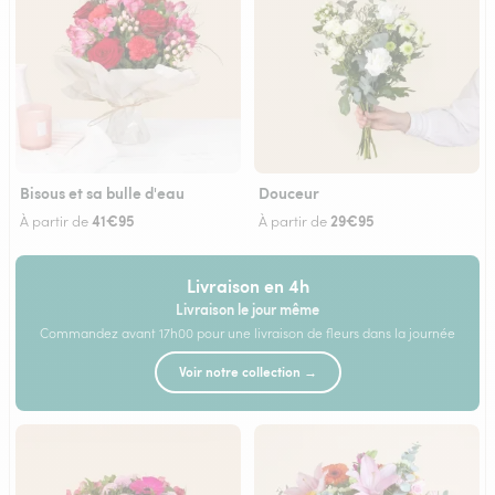
Bisous et sa bulle d'eau
Douceur
41€95
29€95
À partir de
À partir de
Livraison en 4h
Livraison le jour même
Commandez avant 17h00 pour une livraison de fleurs dans la journée
Voir notre collection →