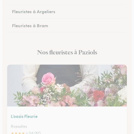
Fleuristes à Argeliers
Fleuristes à Bram
Fleuristes à Chalabre
Nos fleuristes à Paziols
Fleuristes à Peyriac-Minervois
L’oasis Fleurie
Rivesaltes
★
★
★
★
★
3.6 (87)