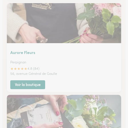
Aurore Fleurs
Perpignan
★
★
★
★
★
4.8 (84)
56, avenue Général de Gaulle
Voir la boutique