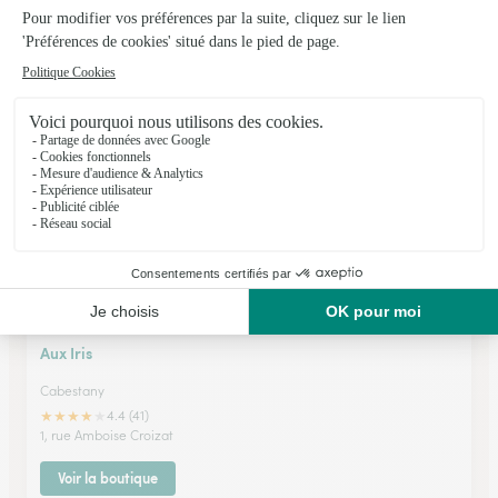
Cabestany
★
★
★
★
★
4.7 (115)
5, rue du Moulinas
Voir la boutique
Aux Iris
Cabestany
★
★
★
★
★
4.4 (41)
1, rue Amboise Croizat
Voir la boutique