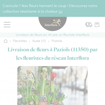
Aller au contenu
Canicule ? Nos fleurs tiennent le coup ! Découvrez notre
collection résistante à la chaleur
ici
Livraison de fleurs en 4h par un fleuriste Interflora
›
Fleuristes
›
Aude (11)
›
Paziols
Accueil
Livraison de fleurs à Paziols (11350) par
les fleuristes du réseau Interflora