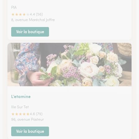
PIA
★
★
★
★
★
4.4 (56)
8, avenue Maréchal Joffre
Voir la boutique
L’etamine
Ille Sur Tet
★
★
★
★
★
4.6 (79)
96, avenue Pasteur
Voir la boutique