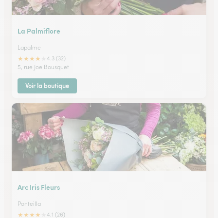
La Palmiflore
Lapalme
★
★
★
★
★
4.3 (32)
5, rue Joe Bousquet
Voir la boutique
Arc Iris Fleurs
Ponteilla
★
★
★
★
★
4.1 (26)