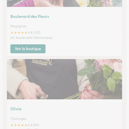
Boulevard des Fleurs
Perpignan
★
★
★
★
★
4.6 (122)
24, boulevard Clémenceau
Voir la boutique
Olivia
Toulouges
★
★
★
★
★
4.9 (61)