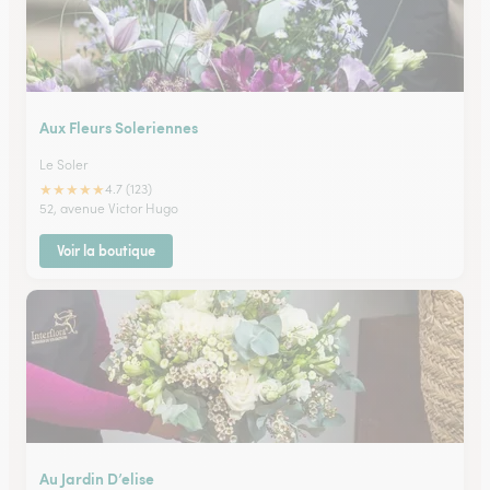
Aux Fleurs Soleriennes
Le Soler
★
★
★
★
★
4.7 (123)
52, avenue Victor Hugo
Voir la boutique
Au Jardin D’elise