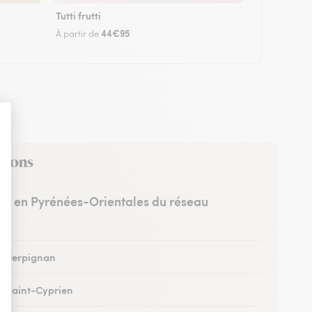
Tutti frutti
44€95
À partir de
virons
stes en Pyrénées-Orientales du réseau
 à Perpignan
 à Saint-Cyprien