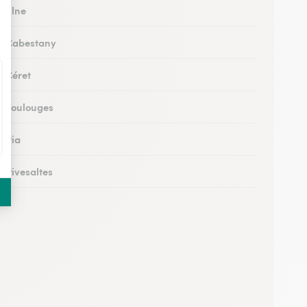
à Elne
 à Cabestany
à Céret
 à Toulouges
à Pia
à Rivesaltes
à Saleilles
 au Boulou