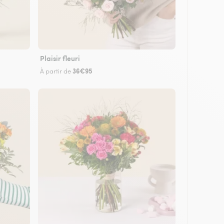
Plaisir fleuri
36€95
À partir de