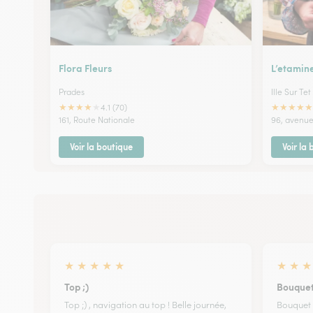
Flora Fleurs
L’etamin
Prades
Ille Sur Tet
★
★
★
★
★
★
★
★
★
★
4.1 (70)
161, Route Nationale
96, avenue
Voir la boutique
Voir la
★
★
★
★
★
★
★
★
Top ;)
Bouquet
Top ;) , navigation au top ! Belle journée,
Bouquet 