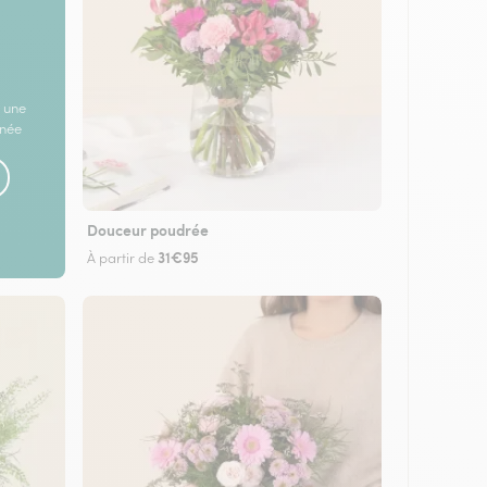
 une
rnée
Douceur poudrée
31€95
À partir de