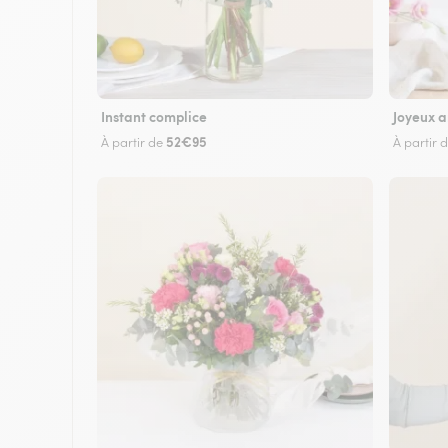
Instant complice
Joyeux a
52€95
À partir de
À partir 