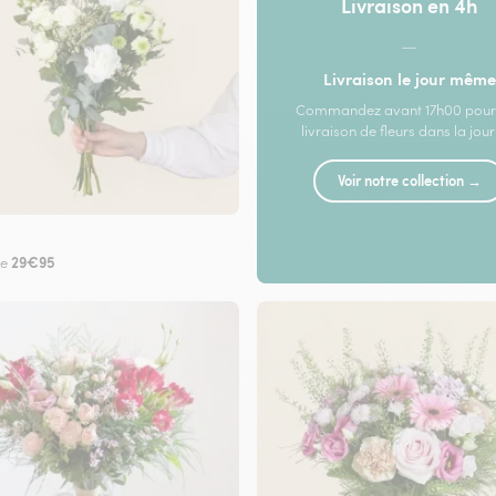
Livraison en 4h
—
Livraison le jour même
Commandez avant 17h00 pour
livraison de fleurs dans la jou
Voir notre collection →
29€95
de