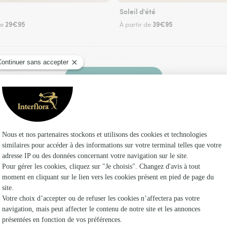
Soleil d'été
29€95
39€95
de
À partir de
Faire livrer des fleurs
ez un fleuriste Interflora à Vira et dans ses en
Les fleuri
Interflora
Fleuristes
Fleuristes