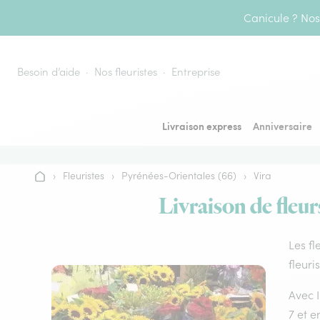
Aller au contenu
Canicule ? Nos 
Besoin d’aide
Nos fleuristes
Entreprise
Livraison express
Anniversaire
›
Fleuristes
›
Pyrénées-Orientales (66)
›
Vira
Accueil
Livraison de fleur
Les fl
fleuri
Avec I
7 et 