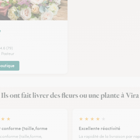
e
4.6 (79)
 Pasteur
 boutique
Ils ont fait livrer des fleurs ou une plante à Vira
★
★
★
★
★
★
★
 conforme (taille,forme
Excellente réactivité
conforme (taille,forme,
La rapidité de la livraison par rap