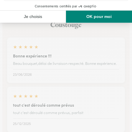
Ils ont fait livrer des fleurs ou une plante à
Coustouge
★
★
★
★
★
Bonne expérience !!!
Beau bouquet,délai de livraison respecté. Bonne expérience.
23/06/2026
★
★
★
★
★
tout c'est déroulé comme prévus
tout c'est déroulé comme prévus, parfait
25/12/2025