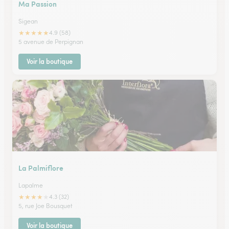
Ma Passion
Sigean
★
★
★
★
★
4.9 (58)
5 avenue de Perpignan
Voir la boutique
La Palmiflore
Lapalme
★
★
★
★
★
4.3 (32)
5, rue Joe Bousquet
Voir la boutique