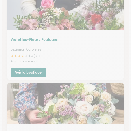
Violettes-Fleurs Foulquier
Lezignan Corbieres
★
★
★
★
★
4.3 (35)
4, rue Guynemer
Voir la boutique