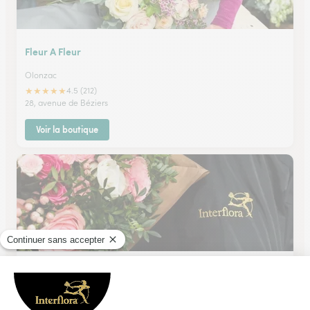
Fleur A Fleur
Olonzac
★
★
★
★
★
4.5 (212)
28, avenue de Béziers
Voir la boutique
Corte Fleuriste
Narbonne