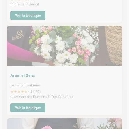
14 rue saint Benoit
Voir la boutique
Arum et Sens
Lezignan Corbieres
★
★
★
★
★
4.5 (170)
9, avenue des Romains ZI Des Corbières
Voir la boutique