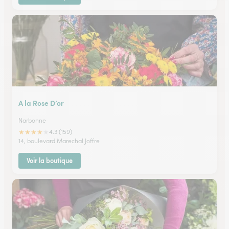
A la Rose D’or
Narbonne
★
★
★
★
★
4.3 (159)
14, boulevard Marechal Joffre
Voir la boutique