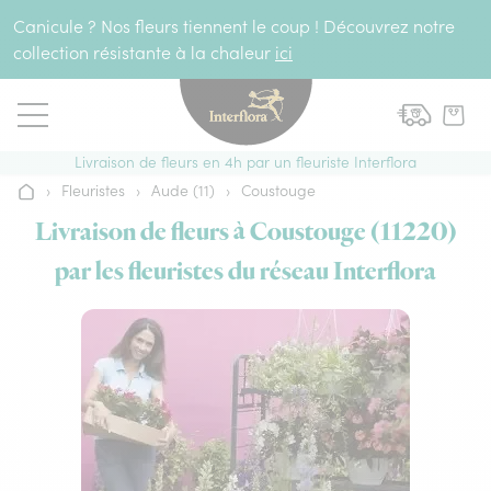
Aller au contenu
Canicule ? Nos fleurs tiennent le coup ! Découvrez notre
collection résistante à la chaleur
ici
Livraison de fleurs en 4h par un fleuriste Interflora
›
Fleuristes
›
Aude (11)
›
Coustouge
Accueil
Livraison de fleurs à Coustouge (11220)
par les fleuristes du réseau Interflora