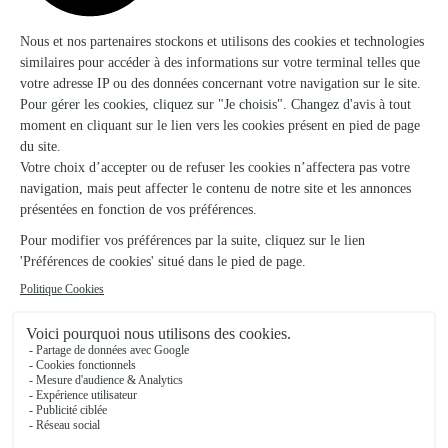
★
★
★
★
★
4.8 (99)
39, boulevard 1848
Voir la boutique
Katy Fleurs
Peyriac Minervois
★
★
★
★
★
4.8 (47)
Zone Artisanale "La Gare"
Voir la boutique