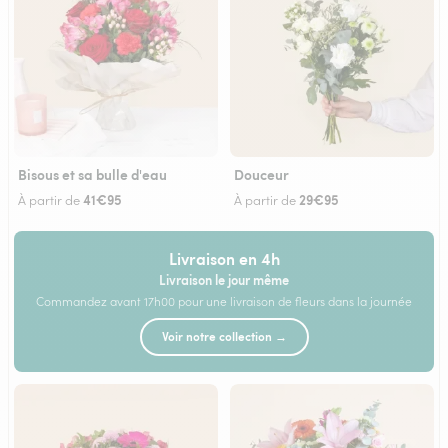
Bisous et sa bulle d'eau
Douceur
41€95
29€95
À partir de
À partir de
Livraison en 4h
Livraison le jour même
Commandez avant 17h00 pour une livraison de fleurs dans la journée
Voir notre collection →