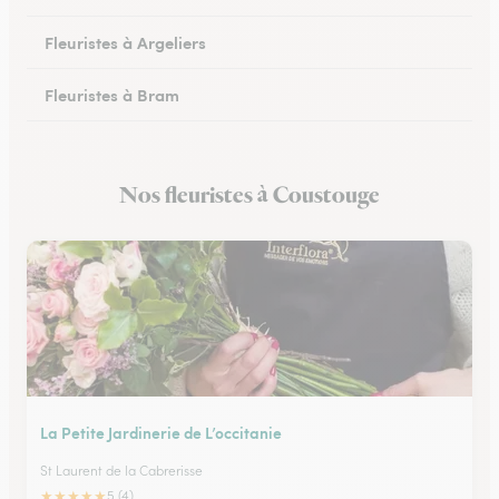
Fleuristes à Argeliers
Fleuristes à Bram
Fleuristes à Chalabre
Nos fleuristes à Coustouge
Fleuristes à Peyriac-Minervois
La Petite Jardinerie de L’occitanie
St Laurent de la Cabrerisse
★
★
★
★
★
5 (4)