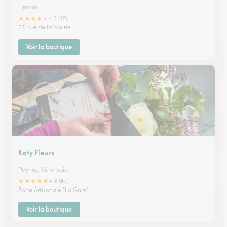
Limoux
★
★
★
★
★
4.2 (17)
57, rue de la Mairie
Voir la boutique
Katy Fleurs
Peyriac Minervois
★
★
★
★
★
4.8 (47)
Zone Artisanale "La Gare"
Voir la boutique