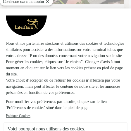
Chez Marcelle Florale
Cuxac Cabardes
★
★
★
★
★
5 (7)
4 rue de l'échauguette
Voir la boutique
La Petite Jardinerie de L’occitanie
St Laurent de la Cabrerisse
★
★
★
★
★
5 (4)
14 rue saint Benoit