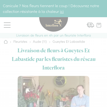
Aller au contenu
Canicule ? Nos fleurs tiennent le coup ! Découvrez notre
collection résistante à la chaleur
ici
Livraison de fleurs en 4h par un fleuriste Interflora
›
Fleuristes
›
Aude (11)
›
Gueytes Et Labastide
Accueil
Livraison de fleurs à Gueytes Et
Labastide par les fleuristes du réseau
Interflora