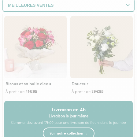
Bisous et sa bulle d'eau
Douceur
41€95
29€95
À partir de
À partir de
Livraison en 4h
Livraison le jour même
Commandez avant 17h00 pour une livraison de fleurs dans la journée
Voir notre collection →