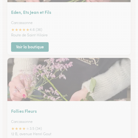
Eden, Ets Jean et Fils
Carcassonne
★
★
★
★
★
4.6 (36)
Route de Saint Hilaire
Voir la boutique
Follies Fleurs
Carcassonne
★
★
★
★
★
3.5 (34)
12 B, avenue Henri Gout