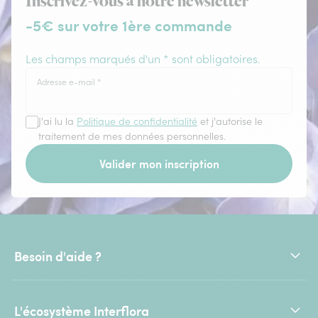
Inscrivez-vous à notre newsletter
-5€ sur votre 1ère commande
Les champs marqués d'un * sont obligatoires.
Adresse e-mail
*
J'ai lu la
Politique de confidentialité
et j'autorise le
traitement de mes données personnelles.
Valider mon inscription
Besoin d'aide ?
L'écosystème Interflora