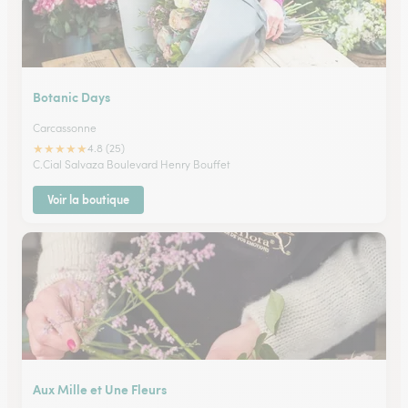
Botanic Days
Carcassonne
★
★
★
★
★
4.8 (25)
C.Cial Salvaza Boulevard Henry Bouffet
Voir la boutique
Aux Mille et Une Fleurs