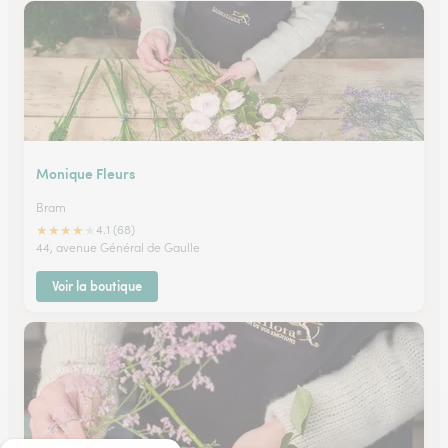
Monique Fleurs
Bram
★
★
★
★
★
4.1 (68)
44, avenue Général de Gaulle
Voir la boutique