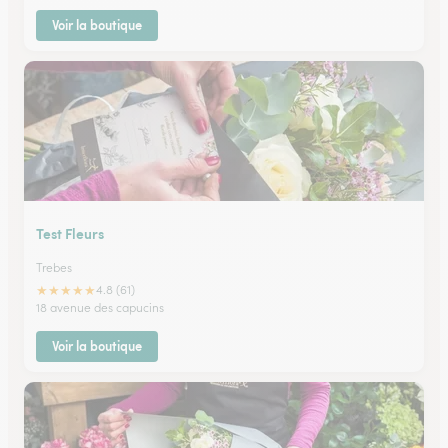
Voir la boutique
Test Fleurs
Trebes
★
★
★
★
★
4.8 (61)
18 avenue des capucins
Voir la boutique