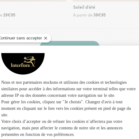
Soleil d'été
29€95
39€95
de
À partir de
Faire livrer des fleurs
euriste Interflora à Mas Saintes Puelles et dan
Les f
Fleuristes
Fleuristes
Fleuristes