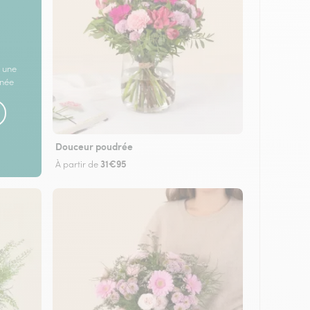
 une
rnée
Douceur poudrée
31€95
À partir de