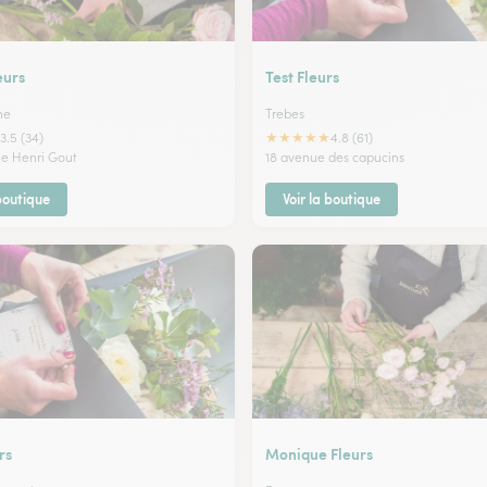
eurs
Test Fleurs
ne
Trebes
★
★
★
★
★
3.5 (34)
4.8 (61)
ue Henri Gout
18 avenue des capucins
 boutique
Voir la boutique
rs
Monique Fleurs