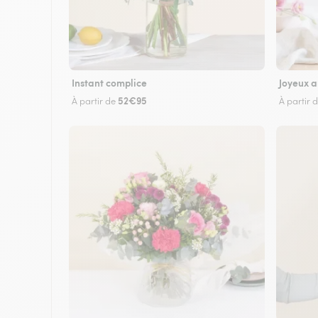
Instant complice
Joyeux a
52€95
À partir de
À partir 