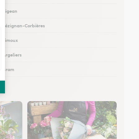
 à Sigean
 à Lézignan-Corbières
 à Limoux
à Argeliers
 à Bram
 à Chalabre
 à Peyriac-Minervois