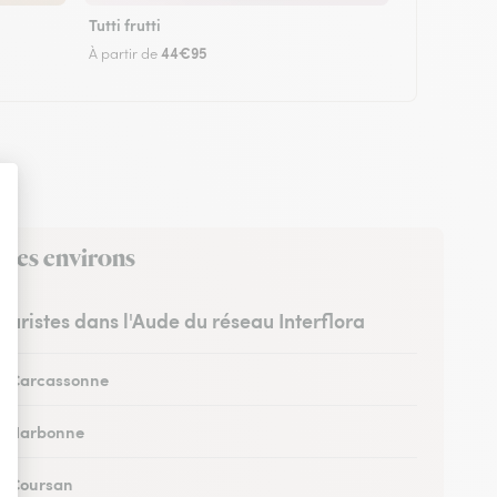
Tutti frutti
44€95
À partir de
s ses environs
leuristes dans l'Aude du réseau Interflora
 à Carcassonne
 à Narbonne
 à Coursan