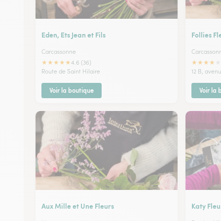
Eden, Ets Jean et Fils
Follies Fl
Carcassonne
Carcasson
★
★
★
★
★
★
★
★
★
★
4.6 (36)
Route de Saint Hilaire
12 B, aven
Voir la boutique
Voir la
Aux Mille et Une Fleurs
Katy Fleu