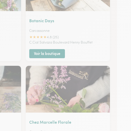
Botanic Days
Carcassonne
★
★
★
★
★
4.8 (25)
C.Cial Salvaza Boulevard Henry Bouffet
Voir la boutique
Chez Marcelle Florale