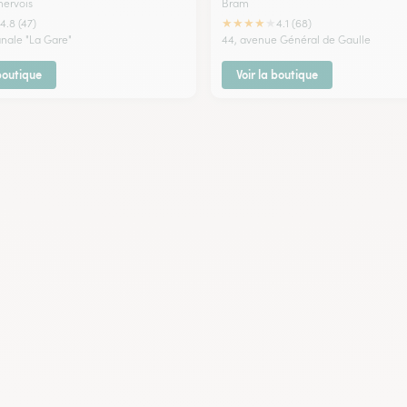
nervois
Bram
★
★
★
★
★
4.8 (47)
4.1 (68)
anale "La Gare"
44, avenue Général de Gaulle
 boutique
Voir la boutique