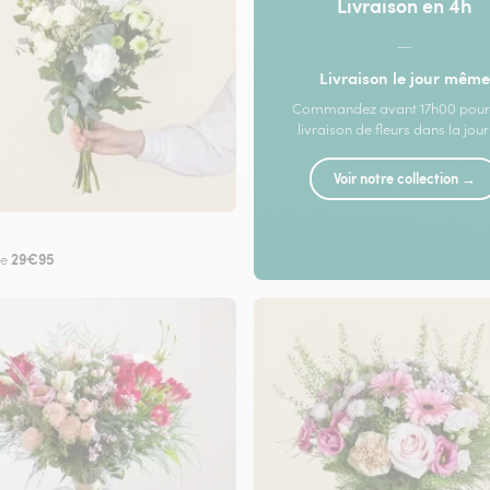
Livraison en 4h
—
Livraison le jour même
Commandez avant 17h00 pour
livraison de fleurs dans la jou
Voir notre collection →
29€95
de