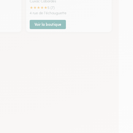
Cuxac Cabardes
★
★
★
★
★
5 (7)
4 rue de l'échauguette
Voir la boutique