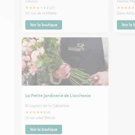
Limoux
Peyriac Mi
★
★
★
★
★
★
★
★
★
★
4.2 (17)
57, rue de la Mairie
Zone Artis
Voir la boutique
Voir la
La Petite Jardinerie de L’occitanie
St Laurent de la Cabrerisse
★
★
★
★
★
5 (4)
14 rue saint Benoit
Voir la boutique