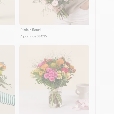
Plaisir fleuri
36€95
À partir de