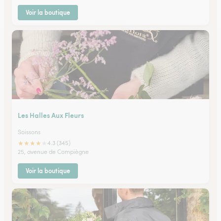
Voir la boutique
Les Halles Aux Fleurs
Soissons
★
★
★
★
★
4.3 (345)
25, avenue de Compiègne
Voir la boutique