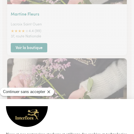
Martine Fleurs
Lacroix Saint Ouen
★
★
★
★
★
4.4 (99)
37, route Nationale
Voir la boutique
Fleurs et Plantes
Compiegne
★
★
★
★
★
4.7 (35)
59 bis, rue de Paris