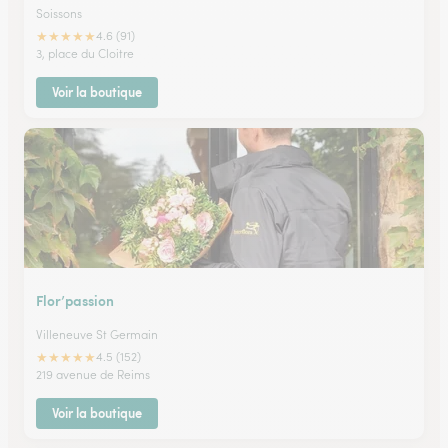
Soissons
★
★
★
★
★
4.6 (91)
3, place du Cloitre
Voir la boutique
Flor’passion
Villeneuve St Germain
★
★
★
★
★
4.5 (152)
219 avenue de Reims
Voir la boutique