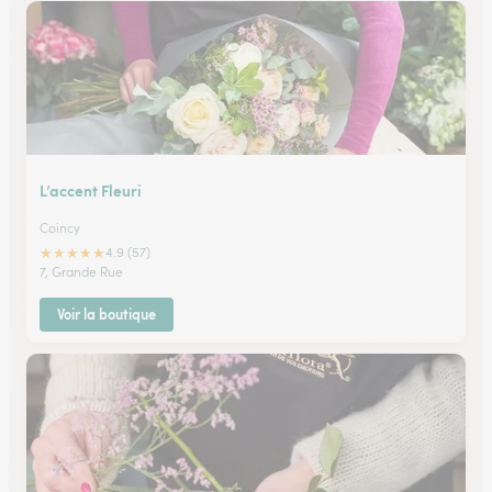
L’accent Fleuri
Coincy
★
★
★
★
★
4.9 (57)
7, Grande Rue
Voir la boutique