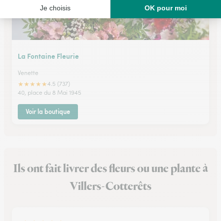
La Fontaine Fleurie
Venette
★
★
★
★
★
4.5 (737)
40, place du 8 Mai 1945
Voir la boutique
Ils ont fait livrer des fleurs ou une plante à
Villers-Cotterêts