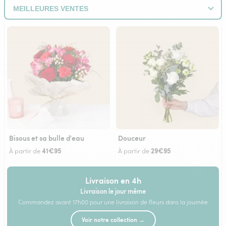
Bisous et sa bulle d'eau
Douceur
41€95
29€95
À partir de
À partir de
Livraison en 4h
Livraison le jour même
Commandez avant 17h00 pour une livraison de fleurs dans la journée
Voir notre collection →