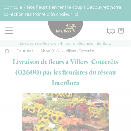
Aller au contenu
Canicule ? Nos fleurs tiennent le coup ! Découvrez notre
collection résistante à la chaleur
ici
Livraison de fleurs en 4h par un fleuriste Interflora
›
Fleuristes
›
Aisne (02)
›
Villers-Cotterêts
Accueil
Livraison de fleurs à Villers-Cotterêts
(02600) par les fleuristes du réseau
Interflora