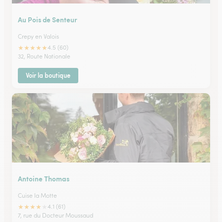
Au Pois de Senteur
Crepy en Valois
★
★
★
★
★
4.5 (60)
32, Route Nationale
Voir la boutique
Antoine Thomas
Cuise la Motte
★
★
★
★
★
4.1 (61)
7, rue du Docteur Moussaud