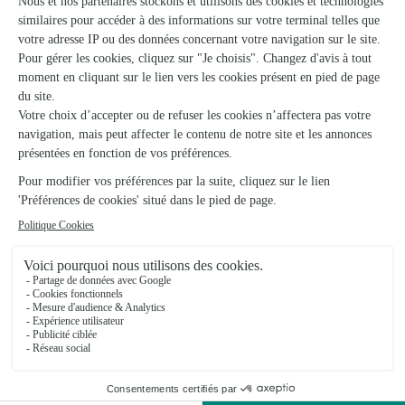
Voir la boutique
L’accueil Fleuri
Compiegne
★
★
★
★
★
4.4 (136)
12 rue Bernard Morancais
Voir la boutique