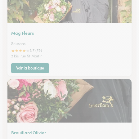
Mag Fleurs
Soissons
★
★
★
★
★
3.7 (79)
2 bis, rue St Martin
Voir la boutique
Brouillard Olivier