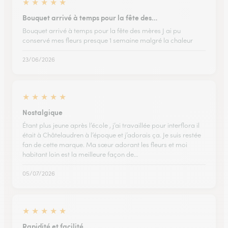
★
★
★
★
★
Bouquet arrivé à temps pour la fête des…
Bouquet arrivé à temps pour la fête des mères J ai pu
conservé mes fleurs presque 1 semaine malgré la chaleur
23/06/2026
★
★
★
★
★
Nostalgique
Étant plus jeune après l’école , j’ai travaillée pour interflora il
était à Châtelaudren à l’époque et j’adorais ça. Je suis restée
fan de cette marque. Ma sœur adorant les fleurs et moi
habitant loin est la meilleure façon de…
05/07/2026
★
★
★
★
★
Rapidité et facilité