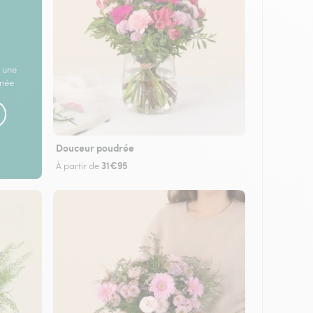
 une
rnée
Douceur poudrée
31€95
À partir de