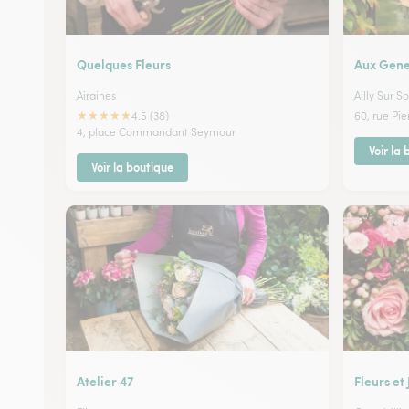
Quelques Fleurs
Aux Gene
Airaines
Ailly Sur 
★
★
★
★
★
4.5 (38)
60, rue Pie
4, place Commandant Seymour
Voir la
Voir la boutique
Atelier 47
Fleurs et