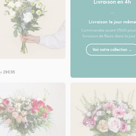
Livraison en 4h
—
Livraison le jour même
Commandez avant 17h00 pour
livraison de fleurs dans la jou
Voir notre collection →
29€95
de