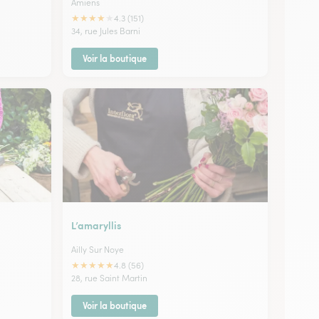
Amiens
★
★
★
★
★
4.3 (151)
34, rue Jules Barni
Voir la boutique
L’amaryllis
Ailly Sur Noye
★
★
★
★
★
4.8 (56)
28, rue Saint Martin
Voir la boutique