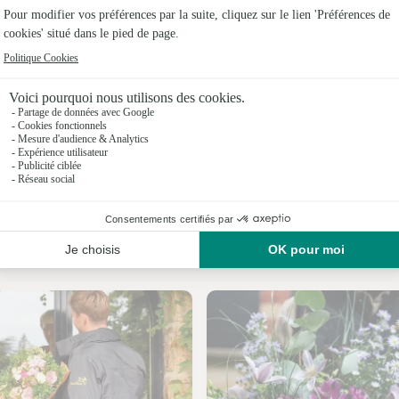
Fleuristes 
Fleuristes 
Fleuristes
Fleuristes 
Fleuristes 
Fleuristes 
Nos fleuristes à Saint-Aubin-Montenoy
Fleuristes 