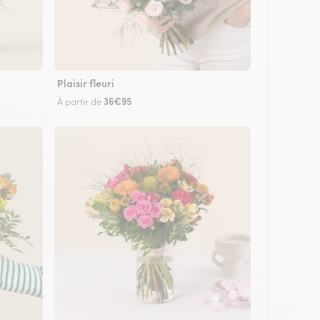
Plaisir fleuri
36€95
À partir de