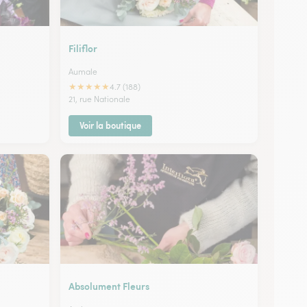
Filiflor
Aumale
★
★
★
★
★
4.7 (188)
21, rue Nationale
Voir la boutique
Absolument Fleurs