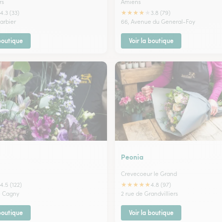
rs
Amiens
★
★
★
★
★
4.3 (33)
3.8 (79)
arbier
66, Avenue du General-Foy
 boutique
Voir la boutique
Peonia
Crevecoeur le Grand
★
★
★
★
★
4.5 (122)
4.8 (97)
e Cagny
2 rue de Grandvilliers
 boutique
Voir la boutique