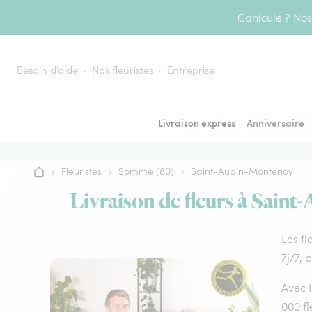
Aller au contenu
Canicule ? Nos 
Besoin d’aide
Nos fleuristes
Entreprise
Livraison express
Anniversaire
›
Fleuristes
›
Somme (80)
›
Saint-Aubin-Montenoy
Accueil
Livraison de fleurs à Saint
Les fl
7j/7, 
Avec I
000 fl