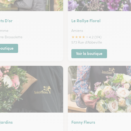
ts D’or
Le Rallye Floral
Somme
Amiens
★
★
★
★
★
rre Brossolette
4.2 (174)
573 Rue d'Abbeville
 boutique
Voir la boutique
 Jardins
Fanny Fleurs