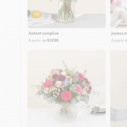
Instant complice
Joyeux a
52€95
À partir de
À partir 