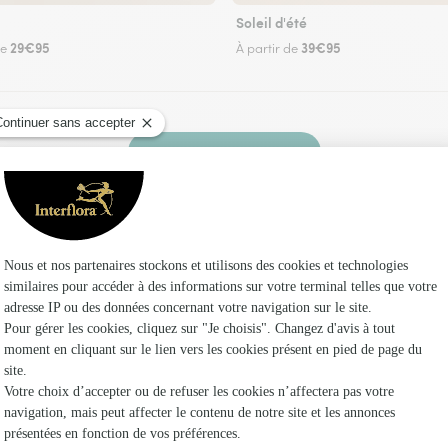
Soleil d'été
29€95
39€95
de
À partir de
Faire livrer des fleurs
uriste Interflora à Saint-Aubin-Montenoy et da
Les fle
Fleuristes
Fleuristes 
Fleuristes 