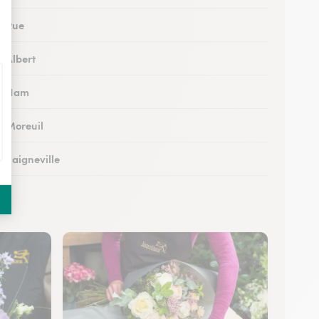
à Rue
à Albert
 à Ham
à Moreuil
à Saigneville
à Airaines
à Corbie