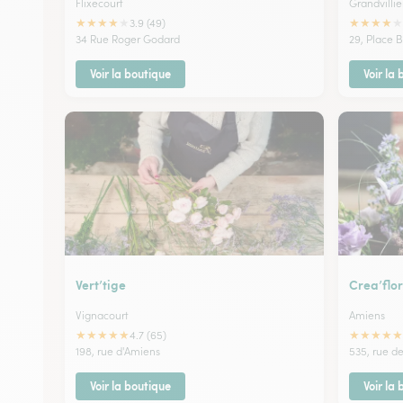
Flixecourt
Grandvillie
★
★
★
★
★
★
★
★
★
★
3.9 (49)
34 Rue Roger Godard
29, Place B
Voir la boutique
Voir la
Vert’tige
Crea’flor
Vignacourt
Amiens
★
★
★
★
★
★
★
★
★
★
4.7 (65)
198, rue d'Amiens
535, rue d
Voir la boutique
Voir la