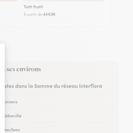
Tutti frutti
44€95
À partir de
ns ses environs
uristes dans la Somme du réseau Interflora
 à Amiens
à Abbeville
à Doullens