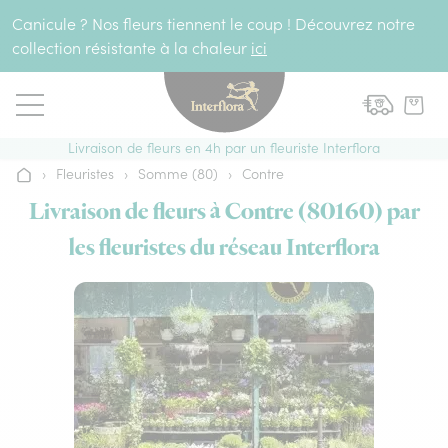
Aller au contenu
Canicule ? Nos fleurs tiennent le coup ! Découvrez notre
collection résistante à la chaleur
ici
Livraison de fleurs en 4h par un fleuriste Interflora
›
Fleuristes
›
Somme (80)
›
Contre
Accueil
Livraison de fleurs à Contre (80160) par
les fleuristes du réseau Interflora