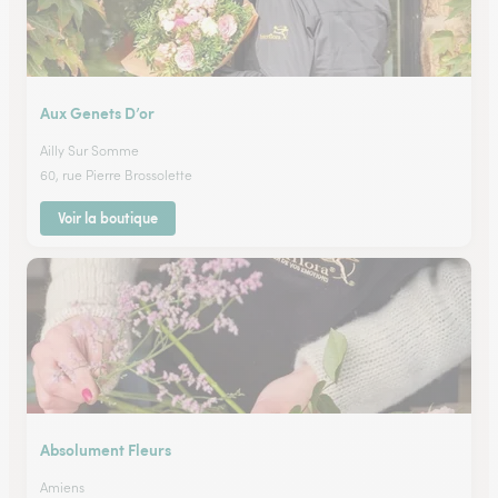
Aux Genets D’or
Ailly Sur Somme
60, rue Pierre Brossolette
Voir la boutique
Absolument Fleurs
Amiens