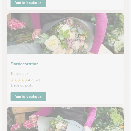
Voir la boutique
Flordecoration
Troissereux
★
★
★
★
★
4.7 (52)
2, rue du puits
Voir la boutique