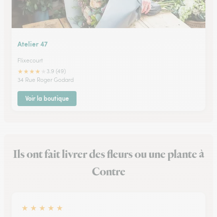
Atelier 47
Flixecourt
★
★
★
★
★
3.9 (49)
34 Rue Roger Godard
Voir la boutique
Ils ont fait livrer des fleurs ou une plante à
Contre
★
★
★
★
★