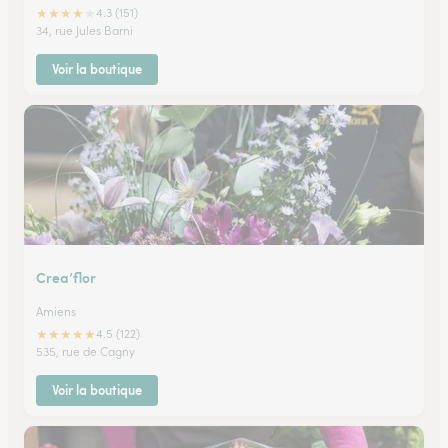
★
★
★
★
★
4.3 (151)
34, rue Jules Barni
Voir la boutique
Crea’flor
Amiens
★
★
★
★
★
4.5 (122)
535, rue de Cagny
Voir la boutique