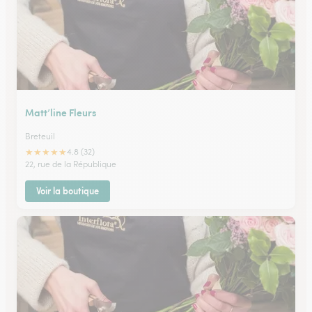
Matt’line Fleurs
Breteuil
★
★
★
★
★
4.8 (32)
22, rue de la République
Voir la boutique