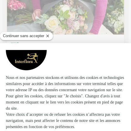
Filiflor
Aumale
★
★
★
★
★
4.7 (188)
21, rue Nationale
Voir la boutique