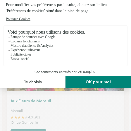
Quelques Fleurs
Airaines
★
★
★
★
★
4.5 (38)
4, place Commandant Seymour
Voir la boutique
Aux Fleurs de Moreuil
Moreuil
★
★
★
★
★
4.3 (92)
10, rue Gambetta