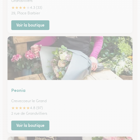
Grandvilliers
★
★
★
★
★
4.3 (33)
29, Place Barbier
Voir la boutique
Peonia
Crevecoeur le Grand
★
★
★
★
★
4.8 (97)
2 rue de Grandvilliers
Voir la boutique