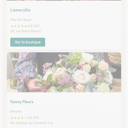
L’amaryllis
Ailly Sur Noye
★
★
★
★
★
4.8 (56)
28, rue Saint Martin
Voir la boutique
Fanny Fleurs
Amiens
★
★
★
★
★
3.8 (79)
66, Avenue du General-Foy