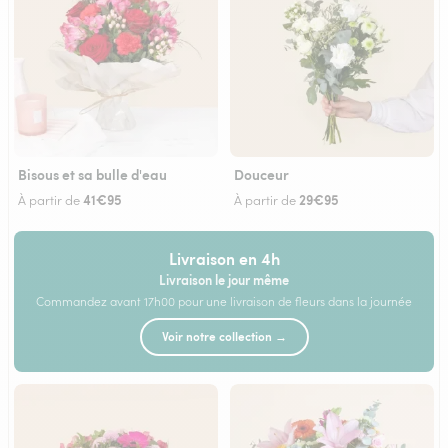
Bisous et sa bulle d'eau
Douceur
41€95
29€95
À partir de
À partir de
Livraison en 4h
Livraison le jour même
Commandez avant 17h00 pour une livraison de fleurs dans la journée
Voir notre collection →