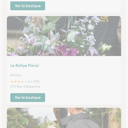
Voir la boutique
Le Rallye Floral
Amiens
★
★
★
★
★
4.2 (174)
573 Rue d'Abbeville
Voir la boutique