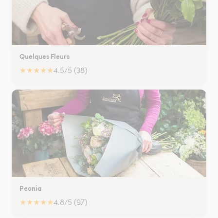
Quelques Fleurs
★
★
★
★
★
4.5/5 (38)
Peonia
★
★
★
★
★
4.8/5 (97)