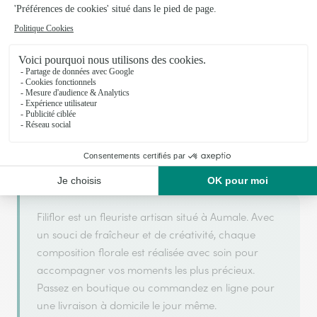
Votre fleuriste artisan à Aumale
Filiflor
est membre du réseau Interflora et a obtenu le
OR
2025
ARGENT
2026
label
en
et
en
pour sa qualité
de service.
Filiflor est un fleuriste artisan situé à Aumale. Avec
un souci de fraîcheur et de créativité, chaque
composition florale est réalisée avec soin pour
accompagner vos moments les plus précieux.
Passez en boutique ou commandez en ligne pour
une livraison à domicile le jour même.