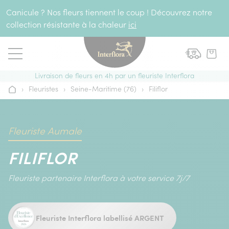
Aller au contenu
Canicule ? Nos fleurs tiennent le coup ! Découvrez notre
collection résistante à la chaleur
ici
Livraison de fleurs en 4h par un fleuriste Interflora
›
Fleuristes
›
Seine-Maritime (76)
›
Filiflor
Accueil
Fleuriste Aumale
FILIFLOR
Fleuriste partenaire Interflora à votre service 7j/7
Fleuriste Interflora labellisé ARGENT