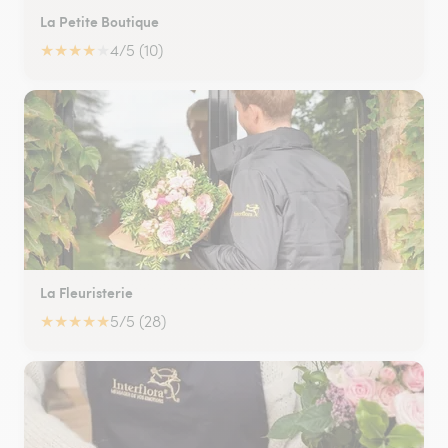
La Petite Boutique
★
★
★
★
★
4/5 (10)
La Fleuristerie
★
★
★
★
★
5/5 (28)