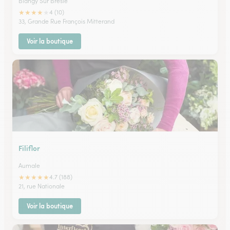
Blangy Sur Bresle
★
★
★
★
★
4 (10)
33, Grande Rue François Mitterand
Voir la boutique
Filiflor
Aumale
★
★
★
★
★
4.7 (188)
21, rue Nationale
Voir la boutique