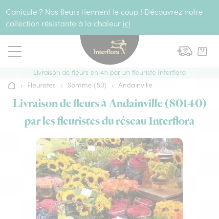
Aller au contenu
Canicule ? Nos fleurs tiennent le coup ! Découvrez notre
collection résistante à la chaleur
ici
Livraison de fleurs en 4h par un fleuriste Interflora
›
Fleuristes
›
Somme (80)
›
Andainville
Accueil
Livraison de fleurs à Andainville (80140)
par les fleuristes du réseau Interflora