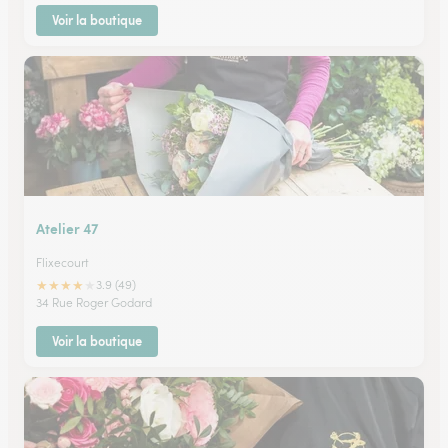
Voir la boutique
Atelier 47
Flixecourt
★
★
★
★
★
3.9 (49)
34 Rue Roger Godard
Voir la boutique