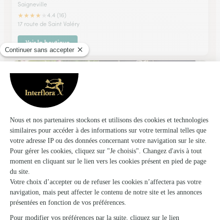
Saigneville
★
★
★
★
★
4.4 (16)
17 route de Saint Valéry
Voir la boutique
Passiflore
Friville Escarbotin
★
★
★
★
★
4.5 (47)
59, rue Henri Barbusse
Voir la boutique