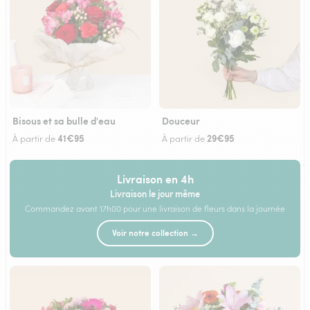
Bisous et sa bulle d'eau
Douceur
41€95
29€95
À partir de
À partir de
Livraison en 4h
Livraison le jour même
Commandez avant 17h00 pour une livraison de fleurs dans la journée
Voir notre collection →