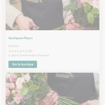
Quelques Fleurs
Airaines
★
★
★
★
★
4.5 (38)
4, place Commandant Seymour
Voir la boutique