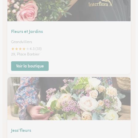
Fleurs et Jardins
Grandvilliers
★
★
★
★
★
4.3 (33)
29, Place Barbier
Voir la boutique
Jess’fleurs