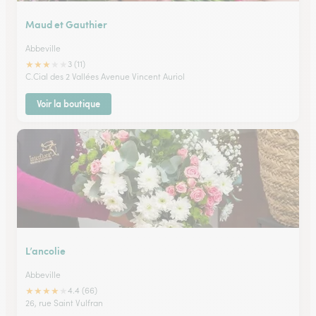
Maud et Gauthier
Abbeville
★
★
★
★
★
3 (11)
C.Cial des 2 Vallées Avenue Vincent Auriol
Voir la boutique
L’ancolie
Abbeville
★
★
★
★
★
4.4 (66)
26, rue Saint Vulfran