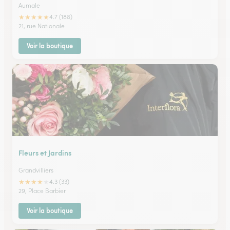
Aumale
★
★
★
★
★
4.7 (188)
21, rue Nationale
Voir la boutique
Fleurs et Jardins
Grandvilliers
★
★
★
★
★
4.3 (33)
29, Place Barbier
Voir la boutique