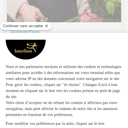
Quelques Fleurs
Airaines
★
★
★
★
★
4.5 (38)
4, place Commandant Seymour
Voir la boutique
Ils ont fait livrer des fleurs ou une plante à
Gourchelles