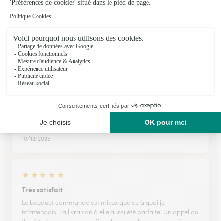
★
★
★
★
★
Je suis abonné ...c'est très pratique
Qualité des produits et facilité pour passer des commandes ,
de plus satisfait ou nouvel envoi...
27/04/2026
★
★
★
★
★
bonne
pour une premier fois bonne expérience
10/12/2025
★
★
★
★
★
Très satisfait
Le bouquet commandé est mieux que ce à quoi je
m'attendais. La livraison à elle aussi été parfaite. Un appel du