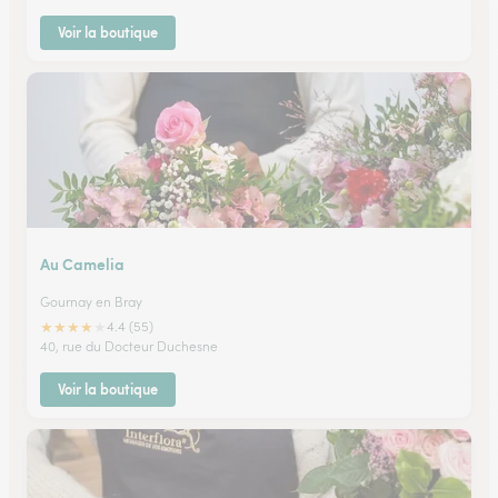
Voir la boutique
Au Camelia
Gournay en Bray
★
★
★
★
★
4.4 (55)
40, rue du Docteur Duchesne
Voir la boutique