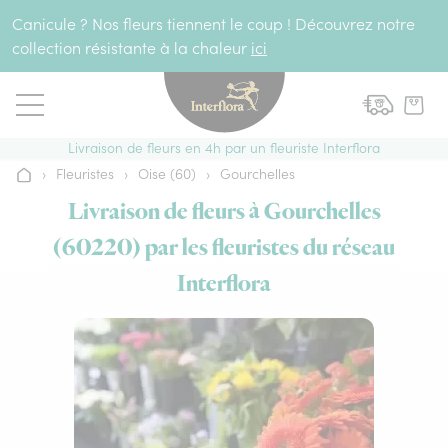
Aller au contenu
Canicule ? Nos fleurs tiennent le coup ! Découvrez notre
collection résistante à la chaleur
ici
Livraison de fleurs en 4h par un fleuriste Interflora
›
Fleuristes
›
Oise (60)
›
Gourchelles
Accueil
Livraison de fleurs à Gourchelles
(60220) par les fleuristes du réseau
Interflora