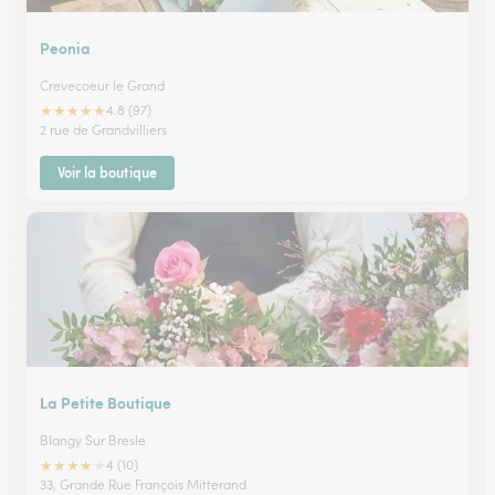
Peonia
Crevecoeur le Grand
★
★
★
★
★
4.8 (97)
2 rue de Grandvilliers
Voir la boutique
La Petite Boutique
Blangy Sur Bresle
★
★
★
★
★
4 (10)
33, Grande Rue François Mitterand