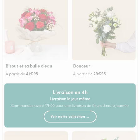
Bisous et sa bulle d'eau
Douceur
41€95
29€95
À partir de
À partir de
Livraison en 4h
Livraison le jour même
Commandez avant 17h00 pour une livraison de fleurs dans la journée
Voir notre collection →