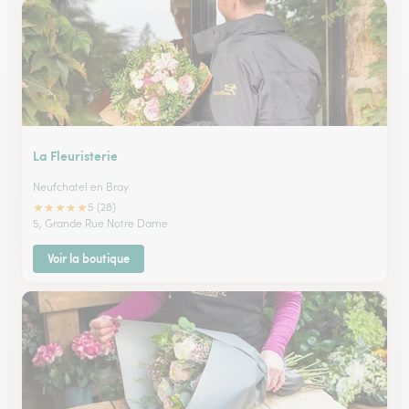
La Fleuristerie
Neufchatel en Bray
★
★
★
★
★
5 (28)
5, Grande Rue Notre Dame
Voir la boutique