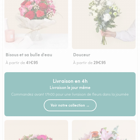
Bisous et sa bulle d'eau
Douceur
41€95
29€95
À partir de
À partir de
Livraison en 4h
Livraison le jour même
Commandez avant 17h00 pour une livraison de fleurs dans la journée
Voir notre collection →