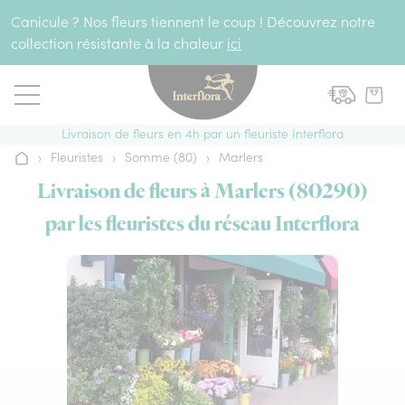
Aller au contenu
Canicule ? Nos fleurs tiennent le coup ! Découvrez notre
collection résistante à la chaleur
ici
Livraison de fleurs en 4h par un fleuriste Interflora
›
Fleuristes
›
Somme (80)
›
Marlers
Accueil
Livraison de fleurs à Marlers (80290)
par les fleuristes du réseau Interflora