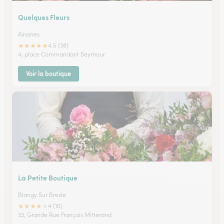
Quelques Fleurs
Airaines
★
★
★
★
★
4.5 (38)
4, place Commandant Seymour
Voir la boutique
La Petite Boutique
Blangy Sur Bresle
★
★
★
★
★
4 (10)
33, Grande Rue François Mitterand