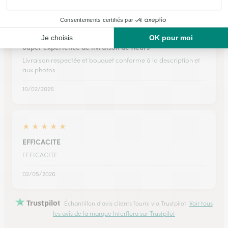
★
★
★
★
★
Super expérience de livraison de fleurs
Livraison respectée et bouquet conforme à la description et
aux photos
10/02/2026
★
★
★
★
★
EFFICACITE
EFFICACITE
02/05/2026
Trustpilot
Échantillon d'avis clients fourni via Trustpilot.
Voir tous
les avis de la marque Interflora sur Trustpilot