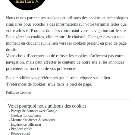
Ils ont fait livrer des fleurs ou une plante à
Marlers
★
★
★
★
★
très bien
très bien, en espérant que le bouquet arrivera en bon état
25/02/2026
★
★
★
★
★
Interflora exceptionnel la suivi pour…
Interflora exceptionnel la suivi pour le livraison au top et la
livraison prévu avant les funérailles était bien respecter je suis
enchantée, je recommande et les fleurs était magnifiques je
vous remerci.
27/03/2026