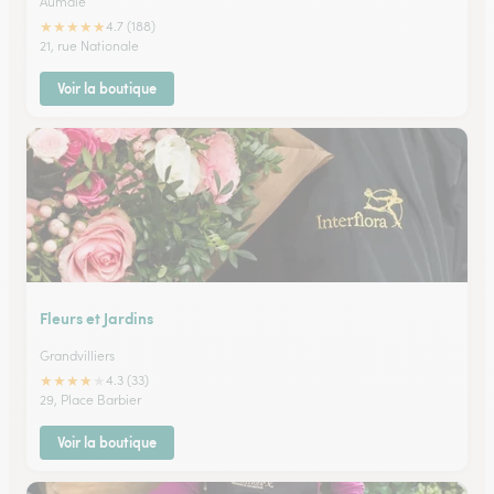
Aumale
★
★
★
★
★
4.7 (188)
21, rue Nationale
Voir la boutique
Fleurs et Jardins
Grandvilliers
★
★
★
★
★
4.3 (33)
29, Place Barbier
Voir la boutique