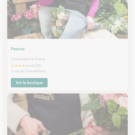
Peonia
Crevecoeur le Grand
★
★
★
★
★
4.8 (97)
2 rue de Grandvilliers
Voir la boutique