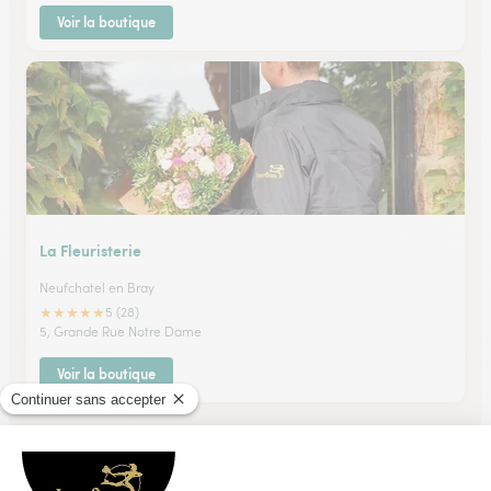
Voir la boutique
La Fleuristerie
Neufchatel en Bray
★
★
★
★
★
5 (28)
5, Grande Rue Notre Dame
Voir la boutique