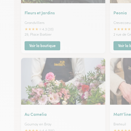
Fleurs et Jardins
Peonia
Grandvilliers
Crevecoeur
★
★
★
★
★
★
★
★
★
★
4.3 (33)
29, Place Barbier
2 rue de Gr
Voir la boutique
Voir la
Au Camelia
Matt’line
Gournay en Bray
Breteuil
★
★
★
★
★
★
★
★
★
★
4.4 (55)