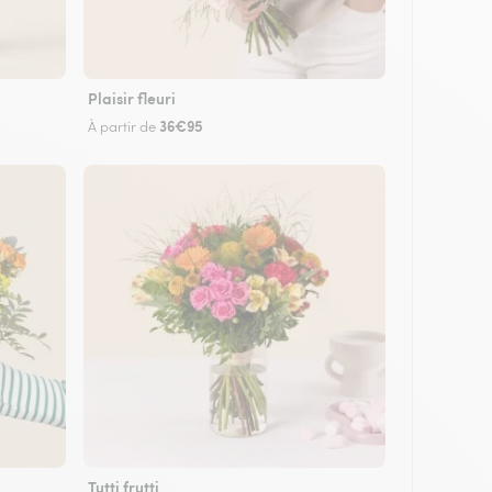
Plaisir fleuri
36€95
À partir de
Tutti frutti