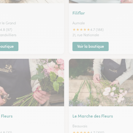
Filiflor
 le Grand
Aumale
★
★
★
★
★
4.8 (97)
4.7 (188)
andvilliers
21, rue Nationale
 boutique
Voir la boutique
 Fleurs
Le Marche des Fleurs
Beauvais
★
★
★
★
★
4.8 (32)
4.7 (300)