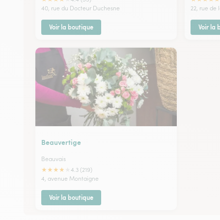
40, rue du Docteur Duchesne
22, rue de
Voir la boutique
Voir la
Beauvertige
Beauvais
★
★
★
★
★
4.3 (219)
4, avenue Montaigne
Voir la boutique