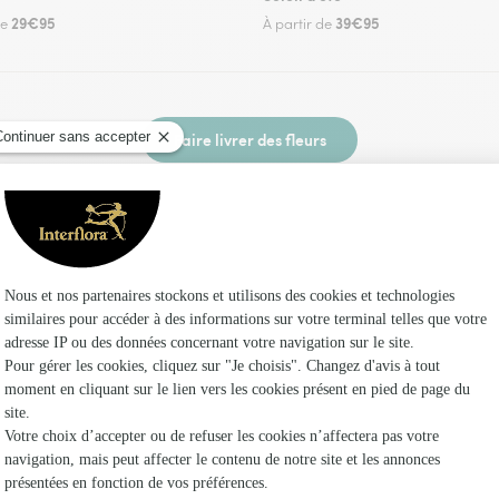
29€95
39€95
de
À partir de
Faire livrer des fleurs
z un fleuriste Interflora à Halloy et dans ses e
Les f
Fleuristes 
Fleuristes
Fleuristes