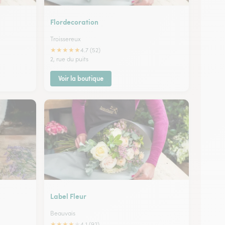
Flordecoration
Troissereux
★
★
★
★
★
4.7 (52)
2, rue du puits
Voir la boutique
Label Fleur
Beauvais
★
★
★
★
★
4.1 (92)