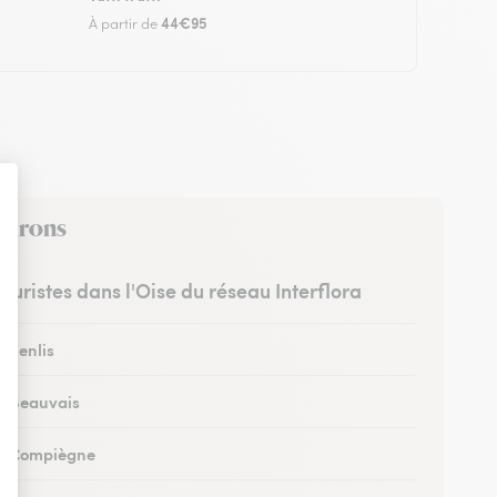
44€95
À partir de
nvirons
leuristes dans l'Oise du réseau Interflora
à Senlis
 à Beauvais
 à Compiègne