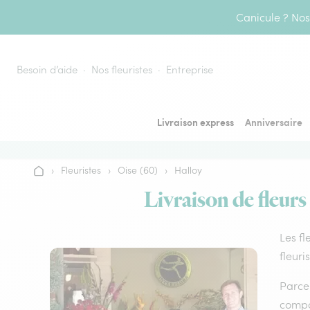
Aller au contenu
Canicule ? Nos 
Besoin d’aide
Nos fleuristes
Entreprise
Livraison express
Anniversaire
›
Fleuristes
›
Oise (60)
›
Halloy
Accueil
Livraison de fleurs
Les fl
fleuri
Parce 
compos