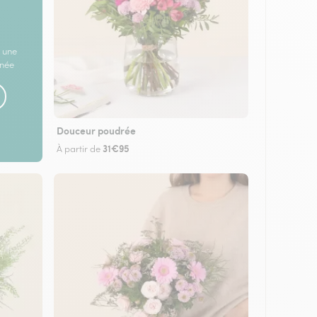
 une
rnée
Douceur poudrée
31€95
À partir de