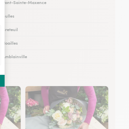
 à Pont-Sainte-Maxence
à Bulles
à Breteuil
à Noailles
à Amblainville
 à Lamorlaye
 Lierville