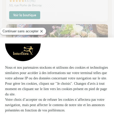
★
★
★
★
★
4.5 (115)
50, rue Porte de Becray
Voir la boutique
Maud et Gauthier
RUE
★
★
★
★
★
4 (10)
11, place de Verdun
Voir la boutique