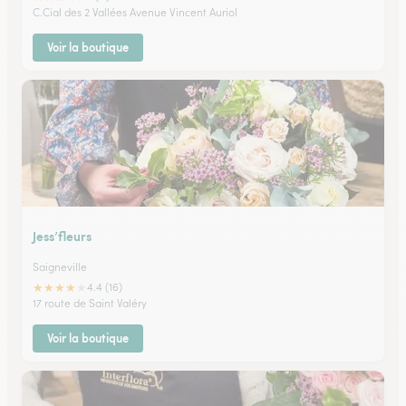
C.Cial des 2 Vallées Avenue Vincent Auriol
Voir la boutique
Jess’fleurs
Saigneville
★
★
★
★
★
4.4 (16)
17 route de Saint Valéry
Voir la boutique