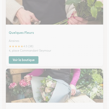
Quelques Fleurs
Airaines
★
★
★
★
★
4.5 (38)
4, place Commandant Seymour
Voir la boutique