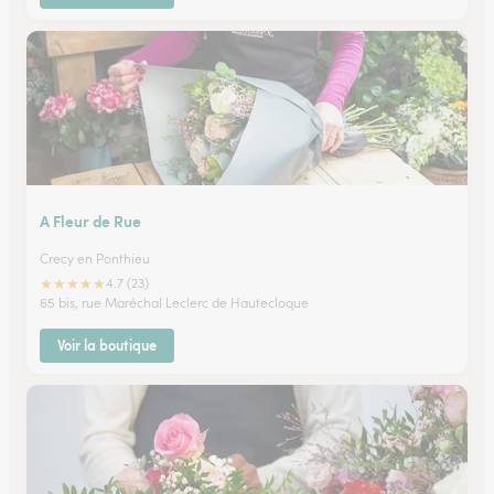
A Fleur de Rue
Crecy en Ponthieu
★
★
★
★
★
4.7 (23)
65 bis, rue Maréchal Leclerc de Hautecloque
Voir la boutique