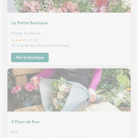
La Petite Boutique
Blangy Sur Bresle
★
★
★
★
★
4 (10)
33, Grande Rue François Mitterand
Voir la boutique
A Fleur de Rue
RUE