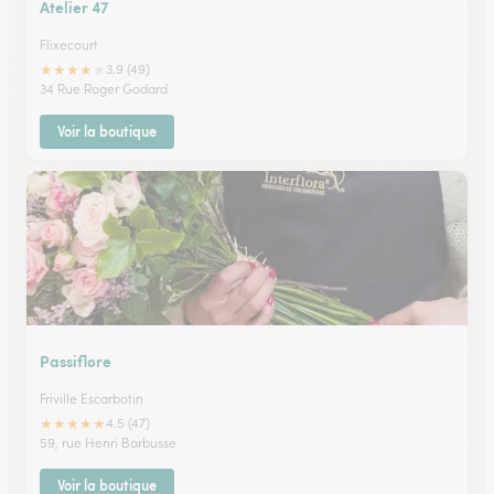
Atelier 47
Flixecourt
★
★
★
★
★
3.9 (49)
34 Rue Roger Godard
Voir la boutique
Passiflore
Friville Escarbotin
★
★
★
★
★
4.5 (47)
59, rue Henri Barbusse
Voir la boutique