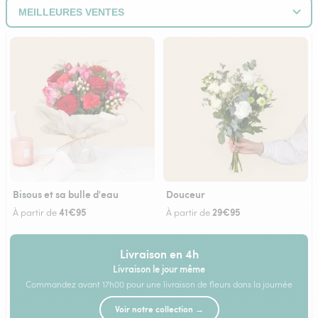
Bisous et sa bulle d'eau
Douceur
41€95
29€95
À partir de
À partir de
Livraison en 4h
Livraison le jour même
Commandez avant 17h00 pour une livraison de fleurs dans la journée
Voir notre collection →