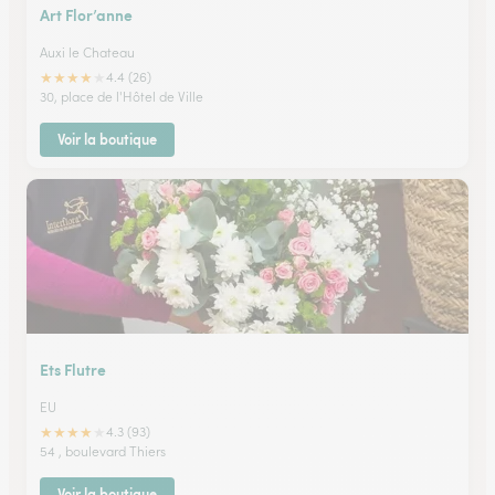
Art Flor’anne
Auxi le Chateau
★
★
★
★
★
4.4 (26)
30, place de l'Hôtel de Ville
Voir la boutique
Ets Flutre
EU
★
★
★
★
★
4.3 (93)
54 , boulevard Thiers
Voir la boutique