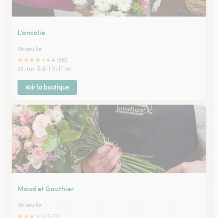
L’ancolie
Abbeville
★
★
★
★
★
4.4 (66)
26, rue Saint Vulfran
Voir la boutique
Maud et Gauthier
Abbeville
★
★
★
★
★
3 (11)