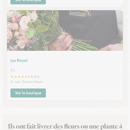
Lys Royal
EU
★
★
★
★
★
4.9 (43)
21, rue Charles Morin
Voir la boutique
Ils ont fait livrer des fleurs ou une plante à