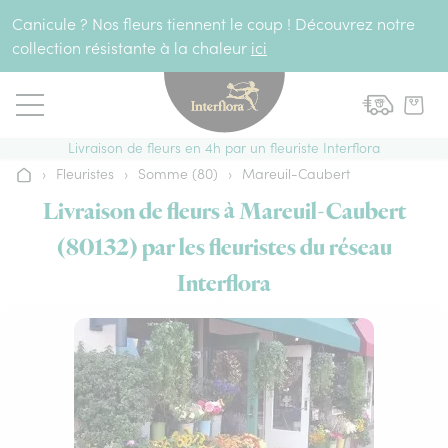
Aller au contenu
Canicule ? Nos fleurs tiennent le coup ! Découvrez notre
collection résistante à la chaleur
ici
Livraison de fleurs en 4h par un fleuriste Interflora
›
Fleuristes
›
Somme (80)
›
Mareuil-Caubert
Accueil
Livraison de fleurs à Mareuil-Caubert
(80132) par les fleuristes du réseau
Interflora