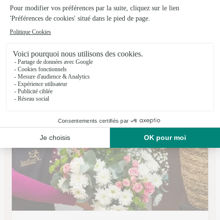
Vert’tige
Vignacourt
★
★
★
★
★
4.7 (65)
198, rue d'Amiens
Voir la boutique