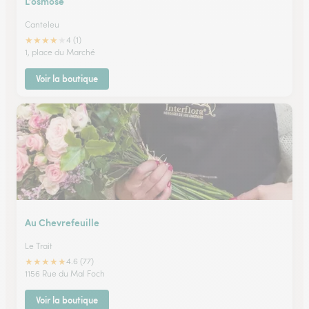
L’osmose
Canteleu
★
★
★
★
★
4 (1)
1, place du Marché
Voir la boutique
Au Chevrefeuille
Le Trait
★
★
★
★
★
4.6 (77)
1156 Rue du Mal Foch
Voir la boutique