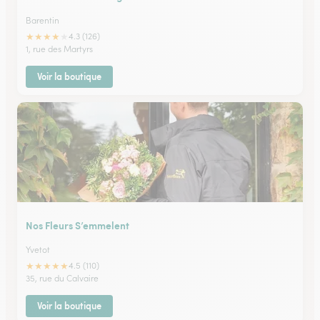
Barentin
★
★
★
★
★
4.3 (126)
1, rue des Martyrs
Voir la boutique
Nos Fleurs S’emmelent
Yvetot
★
★
★
★
★
4.5 (110)
35, rue du Calvaire
Voir la boutique