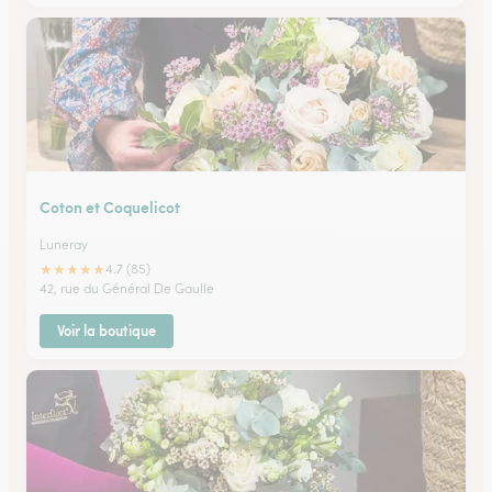
Coton et Coquelicot
Luneray
★
★
★
★
★
4.7 (85)
42, rue du Général De Gaulle
Voir la boutique