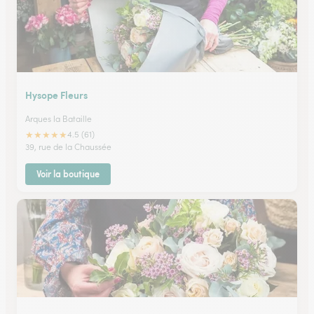
Hysope Fleurs
Arques la Bataille
★
★
★
★
★
4.5 (61)
39, rue de la Chaussée
Voir la boutique