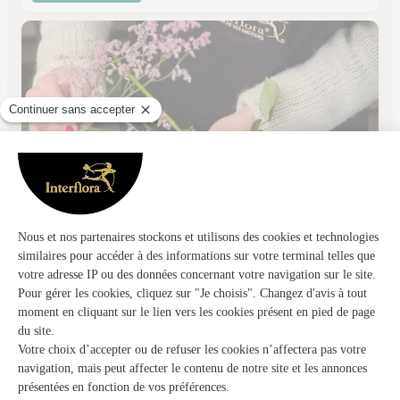
Au Coin Fleuri
Caudebec en Caux
★
★
★
★
★
4.7 (49)
rue Guillaume Letellier
Voir la boutique