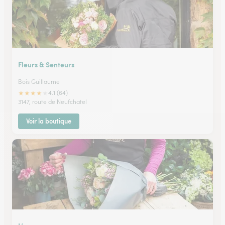
Fleurs & Senteurs
Bois Guillaume
★
★
★
★
★
4.1 (64)
3147, route de Neufchatel
Voir la boutique