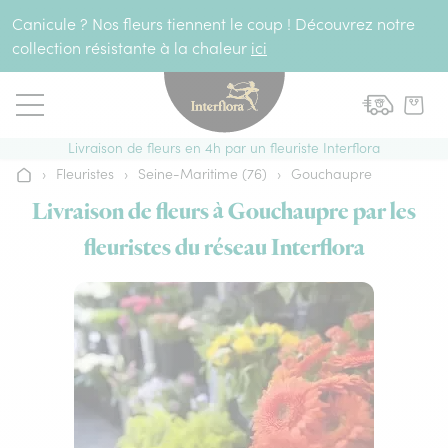
Aller au contenu
Canicule ? Nos fleurs tiennent le coup ! Découvrez notre
collection résistante à la chaleur
ici
Livraison de fleurs en 4h par un fleuriste Interflora
›
Fleuristes
›
Seine-Maritime (76)
›
Gouchaupre
Accueil
Livraison de fleurs à Gouchaupre par les
fleuristes du réseau Interflora