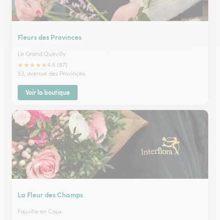
Fleurs des Provinces
Le Grand Quevilly
★
★
★
★
★
4.5 (87)
53, avenue des Provinces
Voir la boutique
La Fleur des Champs
Fauville en Caux