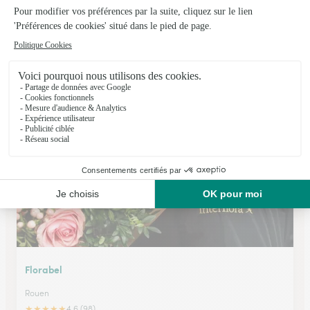
Les Fleurs du Passage
Rouen
★
★
★
★
★
4.7 (100)
2 Passage de l'Ancien Hôtel de ville
Voir la boutique
Florabel
Rouen
★
★
★
★
★
4.6 (98)