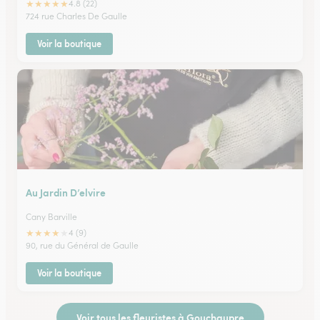
★
★
★
★
★
4.8 (22)
724 rue Charles De Gaulle
Voir la boutique
Au Jardin D’elvire
Cany Barville
★
★
★
★
★
4 (9)
90, rue du Général de Gaulle
Voir la boutique
Voir tous les fleuristes à Gouchaupre