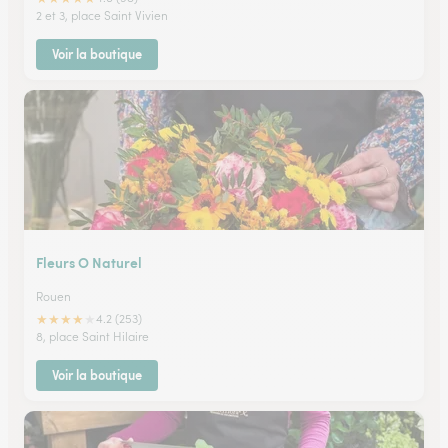
2 et 3, place Saint Vivien
Voir la boutique
Fleurs O Naturel
Rouen
★
★
★
★
★
4.2 (253)
8, place Saint Hilaire
Voir la boutique