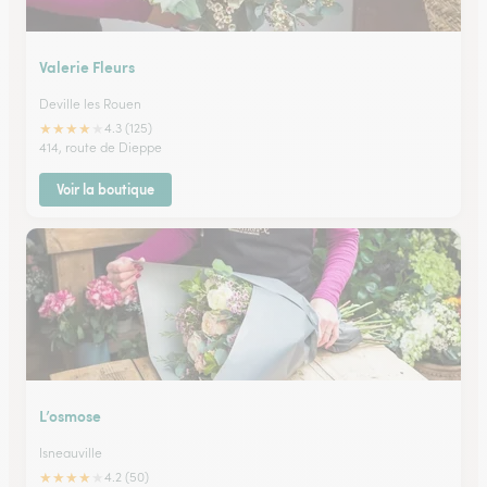
Valerie Fleurs
Deville les Rouen
★
★
★
★
★
4.3 (125)
414, route de Dieppe
Voir la boutique
L’osmose
Isneauville
★
★
★
★
★
4.2 (50)