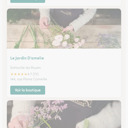
Le Jardin D’amelie
Sotteville les Rouen
★
★
★
★
★
4.7 (72)
144, rue Pierre Corneille
Voir la boutique