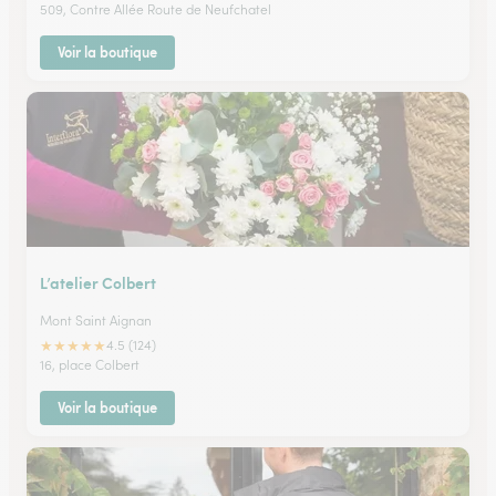
509, Contre Allée Route de Neufchatel
Voir la boutique
L’atelier Colbert
Mont Saint Aignan
★
★
★
★
★
4.5 (124)
16, place Colbert
Voir la boutique