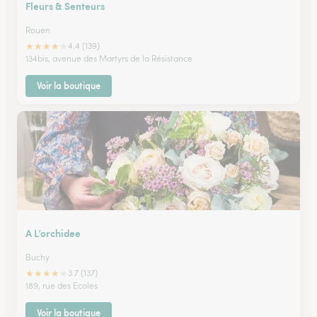
Fleurs & Senteurs
Rouen
★
★
★
★
★
4.4 (139)
134bis, avenue des Martyrs de la Résistance
Voir la boutique
A L’orchidee
Buchy
★
★
★
★
★
3.7 (137)
189, rue des Ecoles
Voir la boutique