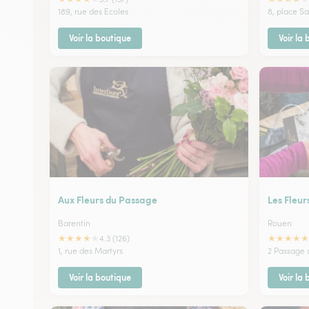
189, rue des Ecoles
8, place Sa
Voir la boutique
Voir la
Aux Fleurs du Passage
Les Fleu
Barentin
Rouen
★
★
★
★
★
★
★
★
★
★
4.3 (126)
1, rue des Martyrs
2 Passage d
Voir la boutique
Voir la