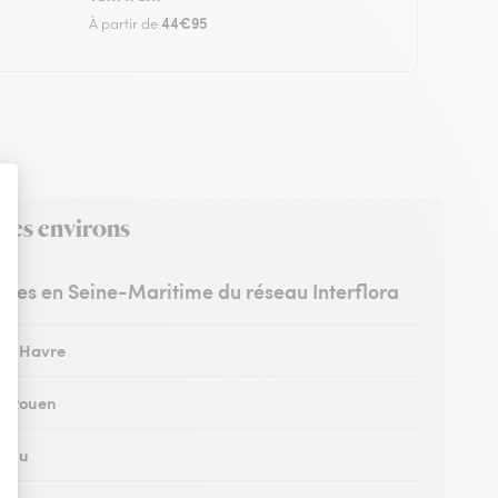
44€95
À partir de
 ses environs
istes en Seine-Maritime du réseau Interflora
 au Havre
 à Rouen
à Eu