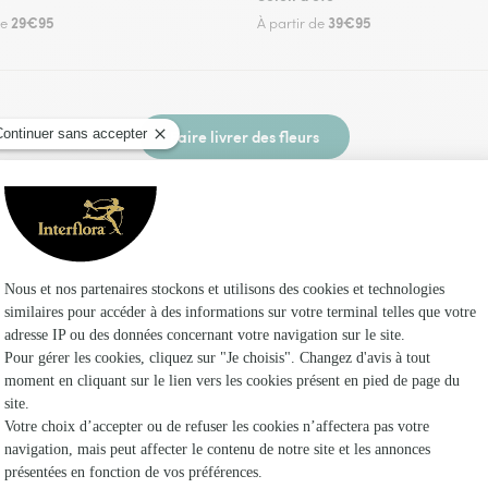
29€95
39€95
de
À partir de
Faire livrer des fleurs
leuriste Interflora à Fontaine-le-Bourg et dans
Les fleur
Fleuristes
Fleuristes
Fleuristes 