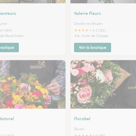
Senteurs
Valerie Fleurs
aume
Deville les Rouen
★
★
★
★
★
4.1 (64)
4.3 (125)
e de Neufchatel
414, route de Dieppe
 boutique
Voir la boutique
Naturel
Florabel
Rouen
★
★
★
★
★
4.2 (253)
4.6 (98)