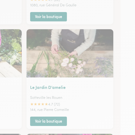
1080, rue Général De Gaulle
Voir la boutique
Le Jardin D’amelie
Sotteville les Rouen
★
★
★
★
★
4.7 (72)
144, rue Pierre Corneille
Voir la boutique