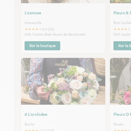
L’osmose
Fleurs & 
Isneauville
Bois Guill
★
★
★
★
★
★
★
★
★
★
4.2 (50)
509, Contre Allée Route de Neufchatel
3147, rout
Voir la boutique
Voir la
A L’orchidee
Fleurs O 
Buchy
Rouen
★
★
★
★
★
★
★
★
★
★
3.7 (137)