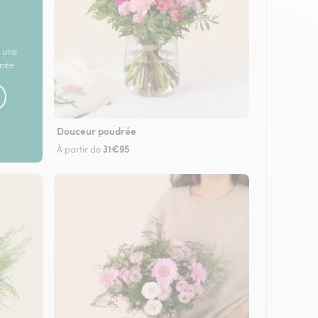
 une
rnée
Douceur poudrée
31€95
À partir de