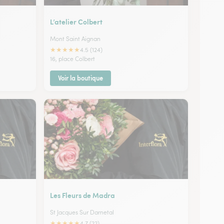
L’atelier Colbert
Mont Saint Aignan
★
★
★
★
★
4.5 (124)
16, place Colbert
Voir la boutique
Les Fleurs de Madra
St Jacques Sur Darnetal
★
★
★
★
★
4.7 (22)