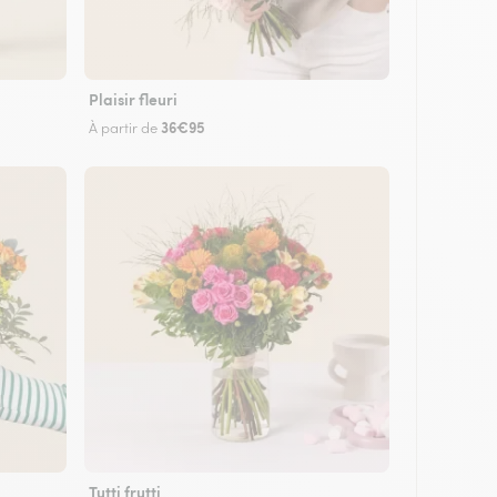
Plaisir fleuri
36€95
À partir de
Tutti frutti