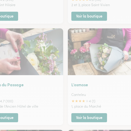
int Hilaire
2 et 3, place Saint Vivien
 boutique
Voir la boutique
rs du Passage
L’osmose
Canteleu
★
★
★
★
★
4.7 (100)
4 (1)
e l'Ancien Hôtel de ville
1, place du Marché
 boutique
Voir la boutique