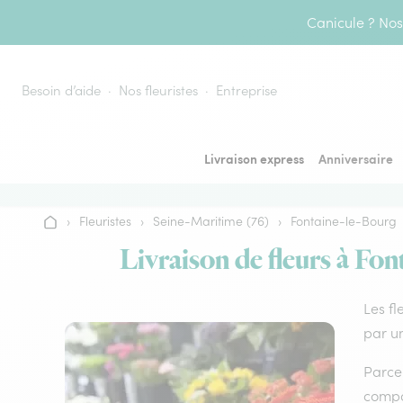
Aller au contenu
Canicule ? Nos 
Besoin d’aide
Nos fleuristes
Entreprise
Livraison express
Anniversaire
›
Fleuristes
›
Seine-Maritime (76)
›
Fontaine-le-Bourg
Accueil
Livraison de fleurs à Fon
Les fl
par un
Parce 
compos