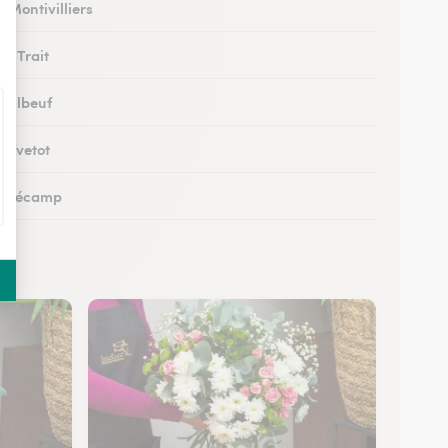
à Montivilliers
au Trait
à Elbeuf
à Yvetot
 à Fécamp
 à Buchy
 à Canteleu