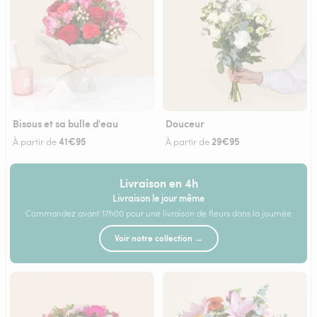
Bisous et sa bulle d'eau
Douceur
41€95
29€95
À partir de
À partir de
Livraison en 4h
Livraison le jour même
Commandez avant 17h00 pour une livraison de fleurs dans la journée
Voir notre collection →