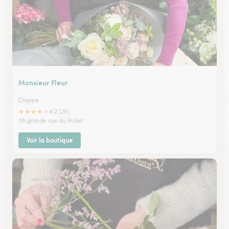
Monsieur Fleur
Dieppe
★
★
★
★
★
4.2 (26)
38 grande rue du Pollet
Voir la boutique