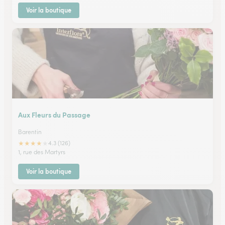
Voir la boutique
Aux Fleurs du Passage
Barentin
★
★
★
★
★
4.3 (126)
1, rue des Martyrs
Voir la boutique