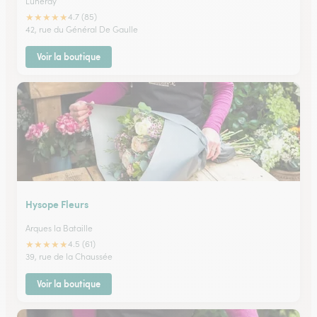
Luneray
★
★
★
★
★
4.7 (85)
42, rue du Général De Gaulle
Voir la boutique
Hysope Fleurs
Arques la Bataille
★
★
★
★
★
4.5 (61)
39, rue de la Chaussée
Voir la boutique