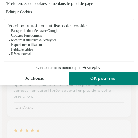
J'ai aimé le choix des bouquets
J'ai aimé le choix des bouquets. La commande, la livraison ce
sont très bien passés
06/04/2026
★
★
★
★
★
Excellente communication de chaque étape de la
commande
Le respect de chaque étape et le fait d'être prévenu sont très
appréciables. J'aimerais recevoir une photo de la
composition qui est livrée, ce serait un plus dans votre
prestation.
16/04/2026
★
★
★
★
★