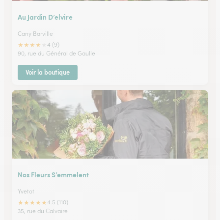
Au Jardin D’elvire
Cany Barville
★
★
★
★
★
4 (9)
90, rue du Général de Gaulle
Voir la boutique
Nos Fleurs S’emmelent
Yvetot
★
★
★
★
★
4.5 (110)
35, rue du Calvaire