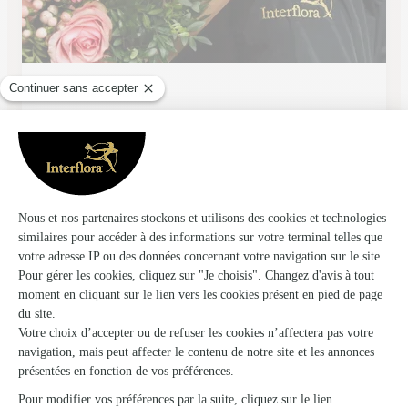
La Fleur des Champs
Fauville en Caux
★
★
★
★
★
4.8 (22)
724 rue Charles De Gaulle
Voir la boutique
Ils ont fait livrer des fleurs ou une plante à
Royville
★
★
★
★
★