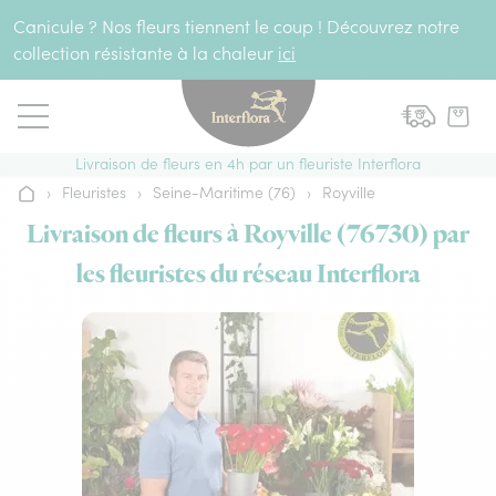
Aller au contenu
Canicule ? Nos fleurs tiennent le coup ! Découvrez notre
collection résistante à la chaleur
ici
Livraison de fleurs en 4h par un fleuriste Interflora
›
Fleuristes
›
Seine-Maritime (76)
›
Royville
Accueil
Livraison de fleurs à Royville (76730) par
les fleuristes du réseau Interflora