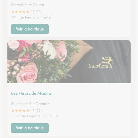
Sotteville les Rouen
★
★
★
★
★
4.7 (72)
144, rue Pierre Corneille
Voir la boutique
Les Fleurs de Madra
St Jacques Sur Darnetal
★
★
★
★
★
4.7 (22)
1080, rue Général De Gaulle
Voir la boutique