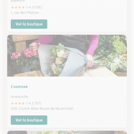
Barentin
★
★
★
★
★
4.3 (126)
1, rue des Martyrs
Voir la boutique
L’osmose
Isneauville
★
★
★
★
★
4.2 (50)
509, Contre Allée Route de Neufchatel
Voir la boutique