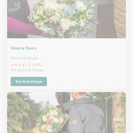
Valerie Fleurs
Deville les Rouen
★
★
★
★
★
4.3 (125)
414, route de Dieppe
Voir la boutique