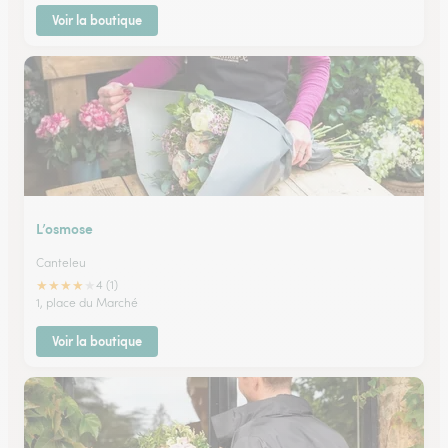
Voir la boutique
L’osmose
Canteleu
★
★
★
★
★
4 (1)
1, place du Marché
Voir la boutique