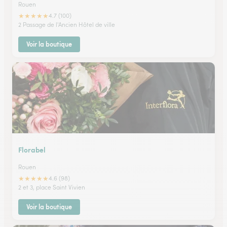
Rouen
★
★
★
★
★
4.7 (100)
2 Passage de l'Ancien Hôtel de ville
Voir la boutique
Florabel
Rouen
★
★
★
★
★
4.6 (98)
2 et 3, place Saint Vivien
Voir la boutique