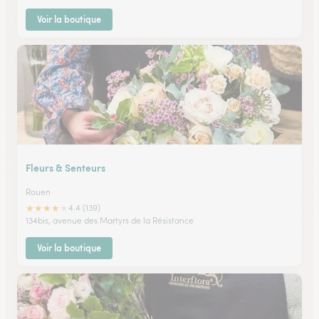
Voir la boutique
Fleurs & Senteurs
Rouen
★
★
★
★
★
4.4 (139)
134bis, avenue des Martyrs de la Résistance
Voir la boutique