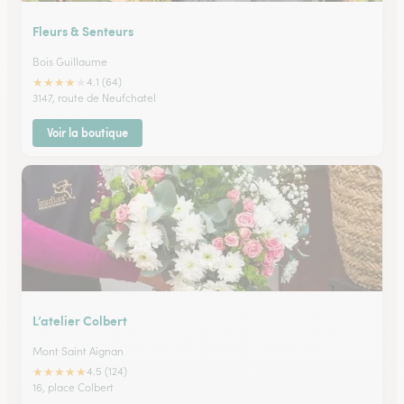
Fleurs & Senteurs
Bois Guillaume
★
★
★
★
★
4.1 (64)
3147, route de Neufchatel
Voir la boutique
L’atelier Colbert
Mont Saint Aignan
★
★
★
★
★
4.5 (124)
16, place Colbert