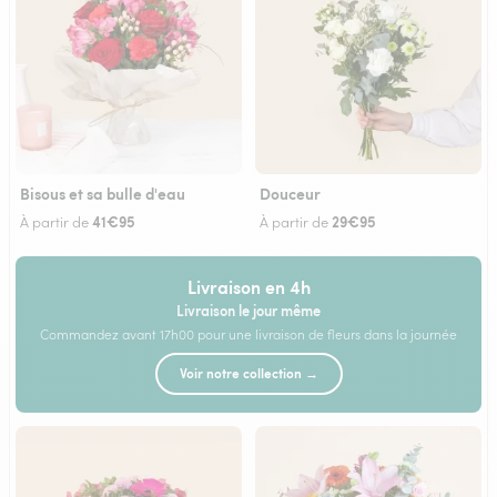
Bisous et sa bulle d'eau
Douceur
41€95
29€95
À partir de
À partir de
Livraison en 4h
Livraison le jour même
Commandez avant 17h00 pour une livraison de fleurs dans la journée
Voir notre collection →