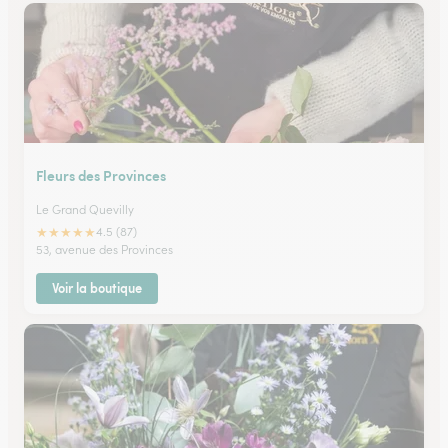
Fleurs des Provinces
Le Grand Quevilly
★
★
★
★
★
4.5 (87)
53, avenue des Provinces
Voir la boutique