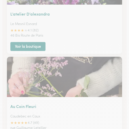
L’atelier D’alexandra
Le Mesnil Esnard
★
★
★
★
★
4.1 (82)
46 Bis Route de Paris
Voir la boutique
Au Coin Fleuri
Caudebec en Caux
★
★
★
★
★
4.7 (49)
rue Guillaume Letellier