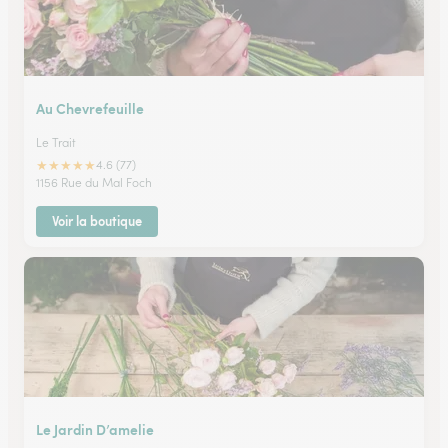
Au Chevrefeuille
Le Trait
★
★
★
★
★
4.6 (77)
1156 Rue du Mal Foch
Voir la boutique
Le Jardin D’amelie