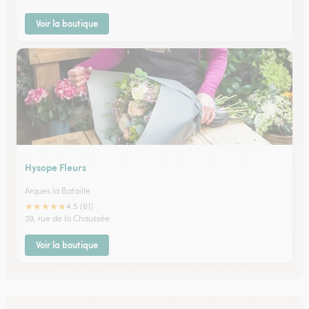
Voir la boutique
Hysope Fleurs
Arques la Bataille
★
★
★
★
★
4.5 (61)
39, rue de la Chaussée
Voir la boutique