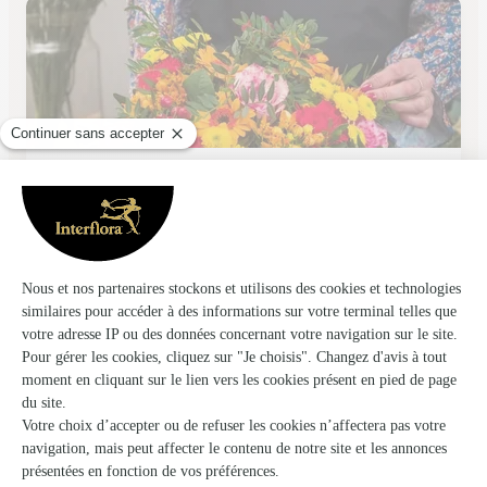
Fleurs O Naturel
Rouen
★
★
★
★
★
4.2 (253)
8, place Saint Hilaire
Voir la boutique