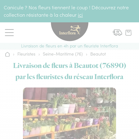
Aller au contenu
Canicule ? Nos fleurs tiennent le coup ! Découvrez notre
collection résistante à la chaleur
ici
Livraison de fleurs en 4h par un fleuriste Interflora
›
Fleuristes
›
Seine-Maritime (76)
›
Beautot
Accueil
Livraison de fleurs à Beautot (76890)
par les fleuristes du réseau Interflora