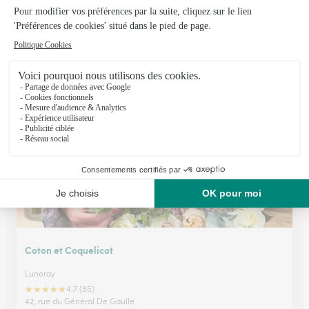
A L’orchidee
Buchy
★
★
★
★
★
3.7 (137)
189, rue des Ecoles
Voir la boutique
Coton et Coquelicot
Luneray
★
★
★
★
★
4.7 (85)
42, rue du Général De Gaulle