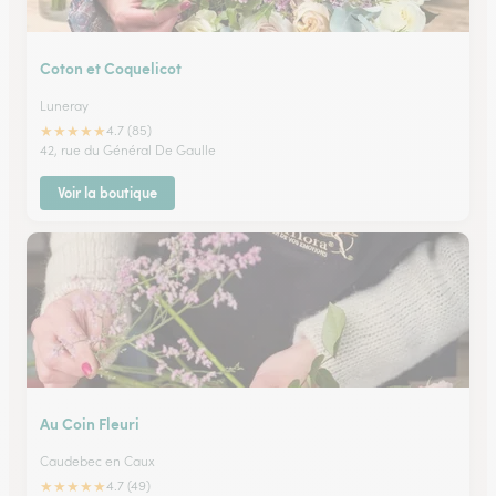
Coton et Coquelicot
Luneray
★
★
★
★
★
4.7 (85)
42, rue du Général De Gaulle
Voir la boutique
Au Coin Fleuri
Caudebec en Caux
★
★
★
★
★
4.7 (49)