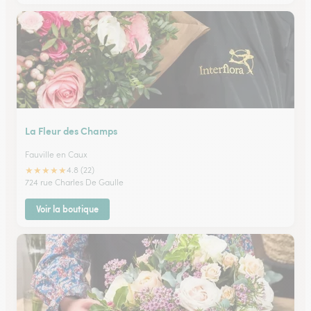
La Fleur des Champs
Fauville en Caux
★
★
★
★
★
4.8 (22)
724 rue Charles De Gaulle
Voir la boutique