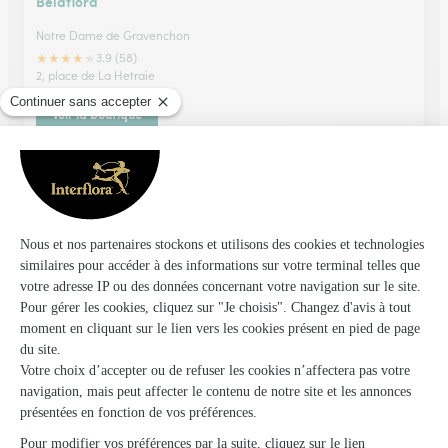
Belaflora
Notre Dame de Gravenchon
★
★
★
★
★
3.9 (58)
2, place de La Hetraie
Voir la boutique
La Fleur des Champs
Fecamp
★
★
★
★
★
4.4 (47)
8, rue Jacques Huet
Voir la boutique