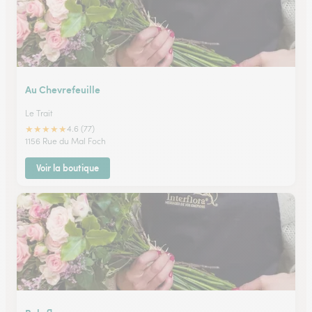
Au Chevrefeuille
Le Trait
★
★
★
★
★
4.6 (77)
1156 Rue du Mal Foch
Voir la boutique