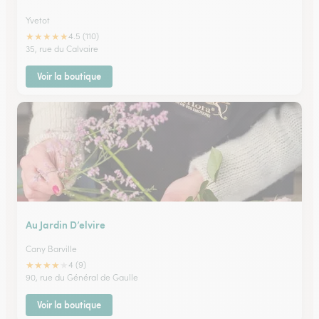
Yvetot
★
★
★
★
★
4.5 (110)
35, rue du Calvaire
Voir la boutique
Au Jardin D’elvire
Cany Barville
★
★
★
★
★
4 (9)
90, rue du Général de Gaulle
Voir la boutique