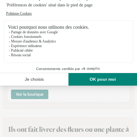
Golain Fleurs
Fecamp
★
★
★
★
★
4.7 (89)
83, rue Jean-Louis Leclerc
Voir la boutique
Ils ont fait livrer des fleurs ou une plante à