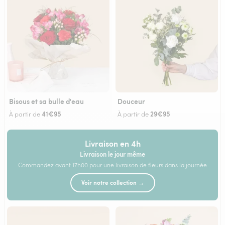
Bisous et sa bulle d'eau
Douceur
41€95
29€95
À partir de
À partir de
Livraison en 4h
Livraison le jour même
Commandez avant 17h00 pour une livraison de fleurs dans la journée
Voir notre collection →