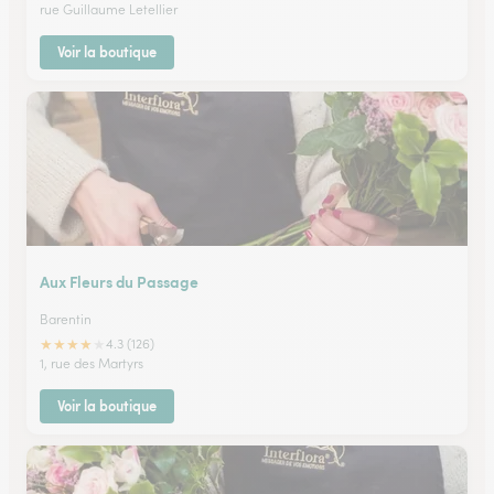
rue Guillaume Letellier
Voir la boutique
Aux Fleurs du Passage
Barentin
★
★
★
★
★
4.3 (126)
1, rue des Martyrs
Voir la boutique