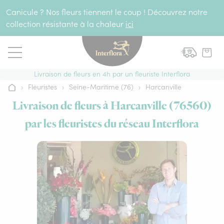
Aller au contenu
Canicule ? Nos fleurs tiennent le coup ! Découvrez notre
collection résistante à la chaleur
ici
Livraison de fleurs en 4h par un fleuriste Interflora
›
Fleuristes
›
Seine-Maritime (76)
›
Harcanville
Accueil
Livraison de fleurs à Harcanville (76560)
par les fleuristes du réseau Interflora