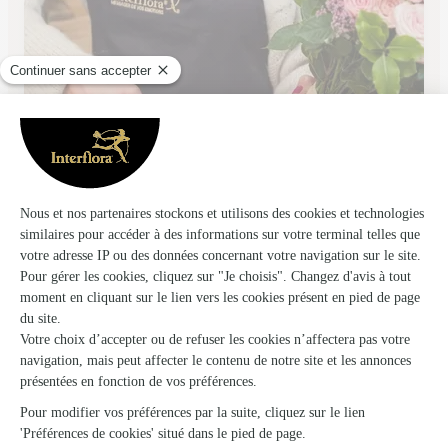
Aux Fleurs du Passage
Barentin
★
★
★
★
★
4.3 (126)
1, rue des Martyrs
Voir la boutique
Ils ont fait livrer des fleurs ou une plante à
Vénestanville