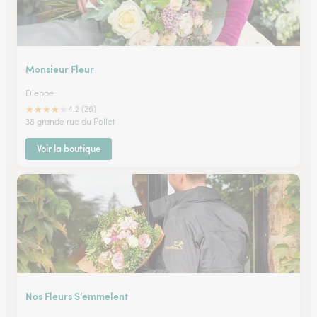
Monsieur Fleur
Dieppe
★
★
★
★
★
4.2 (26)
38 grande rue du Pollet
Voir la boutique
Nos Fleurs S’emmelent