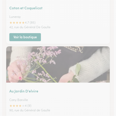
Coton et Coquelicot
Luneray
★
★
★
★
★
4.7 (85)
42, rue du Général De Gaulle
Voir la boutique
Au Jardin D’elvire
Cany Barville
★
★
★
★
★
4 (9)
90, rue du Général de Gaulle