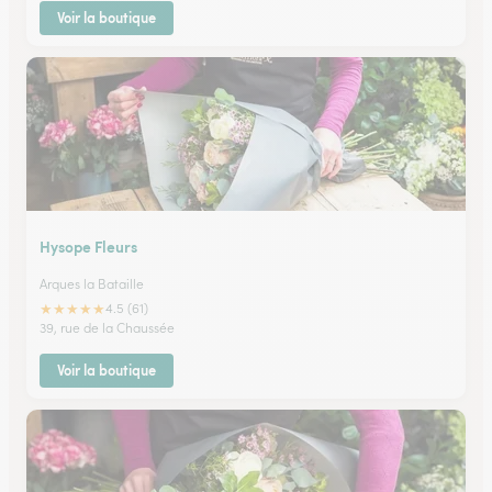
Voir la boutique
Hysope Fleurs
Arques la Bataille
★
★
★
★
★
4.5 (61)
39, rue de la Chaussée
Voir la boutique