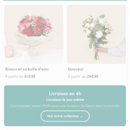
Bisous et sa bulle d'eau
Douceur
41€95
29€95
À partir de
À partir de
Livraison en 4h
Livraison le jour même
Commandez avant 17h00 pour une livraison de fleurs dans la journée
Voir notre collection →