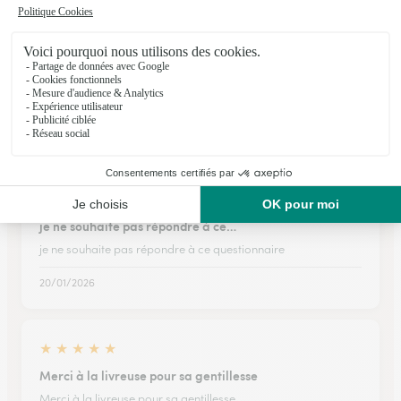
★
★
★
★
★
C'est toujours compliqué de se…
C'est toujours compliqué de se connecter sur son compte
11/05/2026
★
★
★
★
★
je ne souhaite pas répondre à ce…
je ne souhaite pas répondre à ce questionnaire
20/01/2026
★
★
★
★
★
Merci à la livreuse pour sa gentillesse
Merci à la livreuse pour sa gentillesse