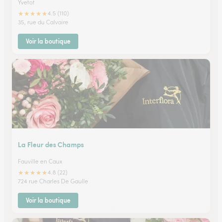
Yvetot
★
★
★
★
★
4.5 (110)
35, rue du Calvaire
Voir la boutique
La Fleur des Champs
Fauville en Caux
★
★
★
★
★
4.8 (22)
724 rue Charles De Gaulle
Voir la boutique