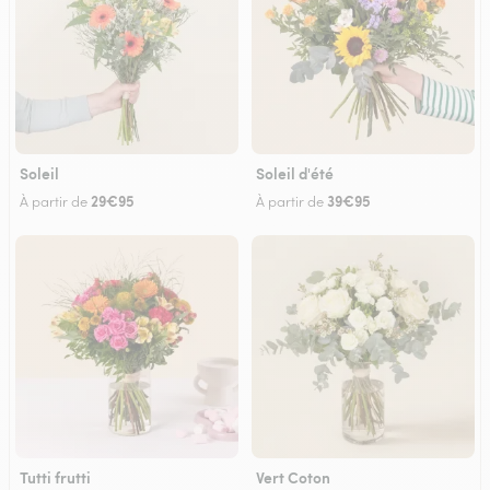
Soleil
Soleil d'été
29€95
39€95
À partir de
À partir de
Tutti frutti
Vert Coton