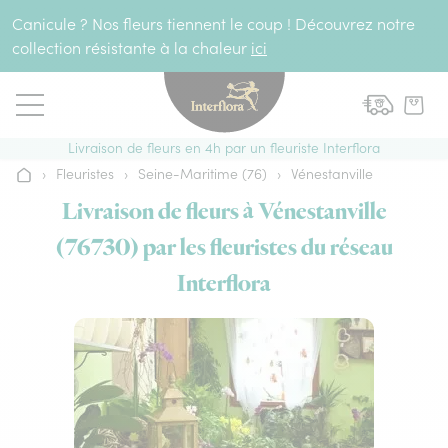
Aller au contenu
Canicule ? Nos fleurs tiennent le coup ! Découvrez notre
collection résistante à la chaleur
ici
Livraison de fleurs en 4h par un fleuriste Interflora
›
Fleuristes
›
Seine-Maritime (76)
›
Vénestanville
Accueil
Livraison de fleurs à Vénestanville
(76730) par les fleuristes du réseau
Interflora