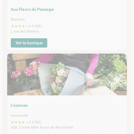
Aux Fleurs du Passage
Barentin
★
★
★
★
★
4.3 (126)
1, rue des Martyrs
Voir la boutique
L’osmose
Isneauville
★
★
★
★
★
4.2 (50)
509, Contre Allée Route de Neufchatel