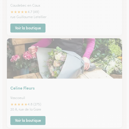
Caudebec en Caux
★
★
★
★
★
4.7 (49)
rue Guillaume Letellier
Voir la boutique
Celine Fleurs
Vascoeuil
★
★
★
★
★
4.8 (275)
20 A, rue de la Gare
Voir la boutique