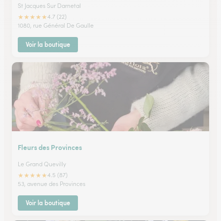
St Jacques Sur Darnetal
★
★
★
★
★
4.7 (22)
1080, rue Général De Gaulle
Voir la boutique
Fleurs des Provinces
Le Grand Quevilly
★
★
★
★
★
4.5 (87)
53, avenue des Provinces
Voir la boutique