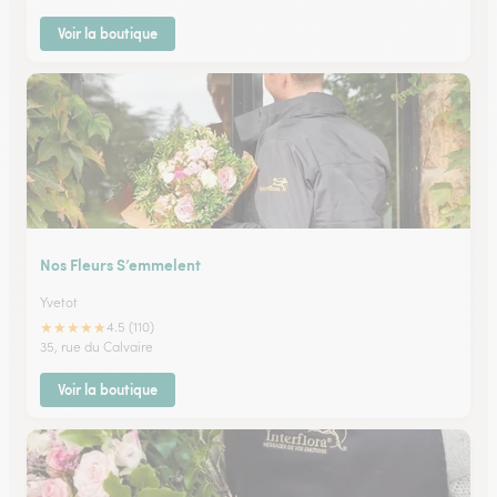
Voir la boutique
Nos Fleurs S’emmelent
Yvetot
★
★
★
★
★
4.5 (110)
35, rue du Calvaire
Voir la boutique