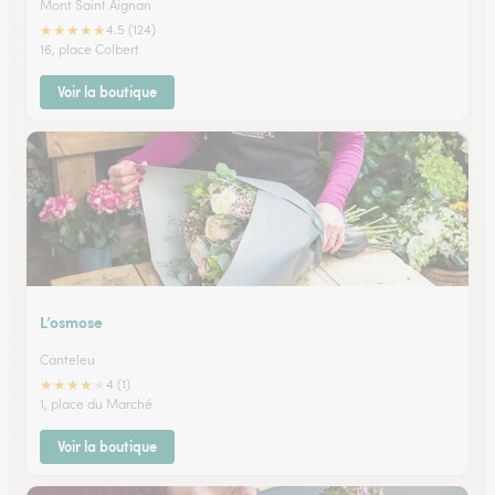
Mont Saint Aignan
★
★
★
★
★
4.5 (124)
16, place Colbert
Voir la boutique
L’osmose
Canteleu
★
★
★
★
★
4 (1)
1, place du Marché
Voir la boutique