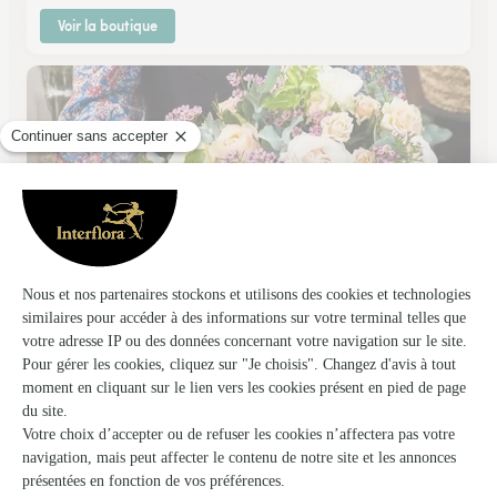
Voir la boutique
Fleurs & Senteurs
Rouen
★
★
★
★
★
4.4 (139)
134bis, avenue des Martyrs de la Résistance
Voir la boutique