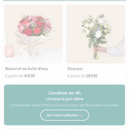
Bisous et sa bulle d'eau
Douceur
41€95
29€95
À partir de
À partir de
Livraison en 4h
Livraison le jour même
Commandez avant 17h00 pour une livraison de fleurs dans la journée
Voir notre collection →