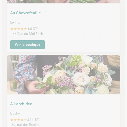
Au Chevrefeuille
Le Trait
★
★
★
★
★
4.6 (77)
1156 Rue du Mal Foch
Voir la boutique
A L’orchidee
Buchy
★
★
★
★
★
3.7 (137)
189, rue des Ecoles