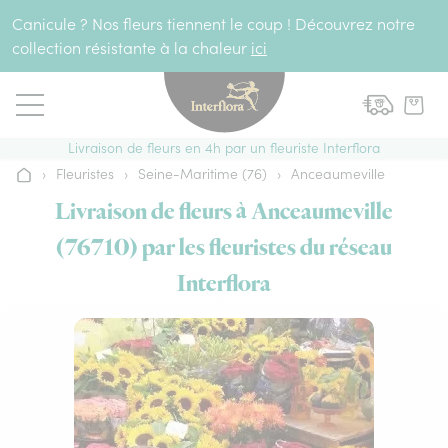
Aller au contenu
Canicule ? Nos fleurs tiennent le coup ! Découvrez notre
collection résistante à la chaleur
ici
Livraison de fleurs en 4h par un fleuriste Interflora
›
Fleuristes
›
Seine-Maritime (76)
›
Anceaumeville
Accueil
Livraison de fleurs à Anceaumeville
(76710) par les fleuristes du réseau
Interflora