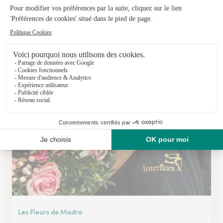
Le Jardin D’amelie
Sotteville les Rouen
★
★
★
★
★
4.7 (72)
144, rue Pierre Corneille
Voir la boutique
Les Fleurs de Madra