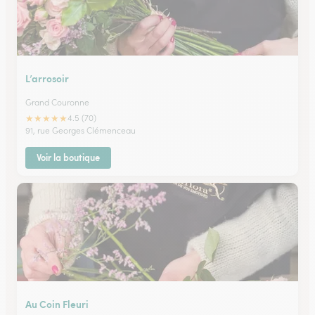
L’arrosoir
Grand Couronne
★
★
★
★
★
4.5 (70)
91, rue Georges Clémenceau
Voir la boutique
Au Coin Fleuri