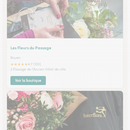
Les Fleurs du Passage
Rouen
★
★
★
★
★
4.7 (100)
2 Passage de l'Ancien Hôtel de ville
Voir la boutique