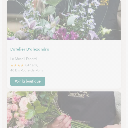
L’atelier D’alexandra
Le Mesnil Esnard
★
★
★
★
★
4.1 (82)
46 Bis Route de Paris
Voir la boutique