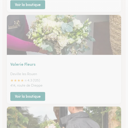
Voir la boutique
Valerie Fleurs
Deville les Rouen
★
★
★
★
★
4.3 (125)
414, route de Dieppe
Voir la boutique