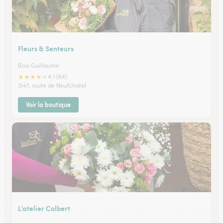
Fleurs & Senteurs
Bois Guillaume
★
★
★
★
★
4.1 (64)
3147, route de Neufchatel
Voir la boutique
L’atelier Colbert