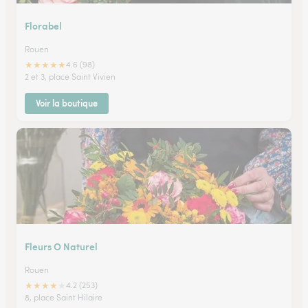
Florabel
Rouen
★
★
★
★
★
4.6 (98)
2 et 3, place Saint Vivien
Voir la boutique
Fleurs O Naturel
Rouen
★
★
★
★
★
4.2 (253)
8, place Saint Hilaire