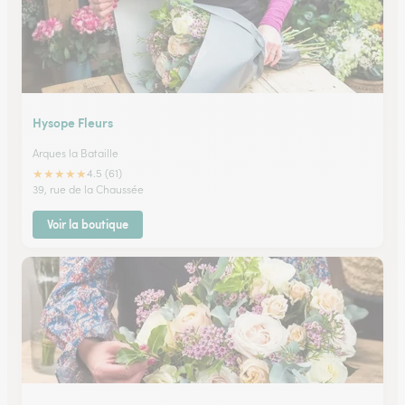
Hysope Fleurs
Arques la Bataille
★
★
★
★
★
4.5 (61)
39, rue de la Chaussée
Voir la boutique