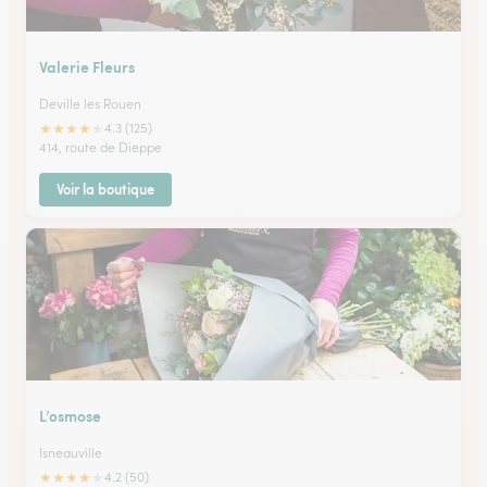
Valerie Fleurs
Deville les Rouen
★
★
★
★
★
4.3 (125)
414, route de Dieppe
Voir la boutique
L’osmose
Isneauville
★
★
★
★
★
4.2 (50)