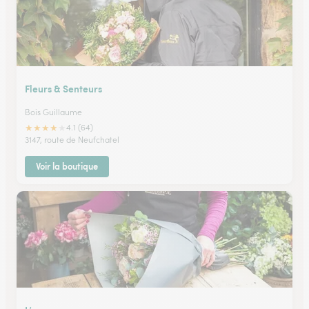
Fleurs & Senteurs
Bois Guillaume
★
★
★
★
★
4.1 (64)
3147, route de Neufchatel
Voir la boutique