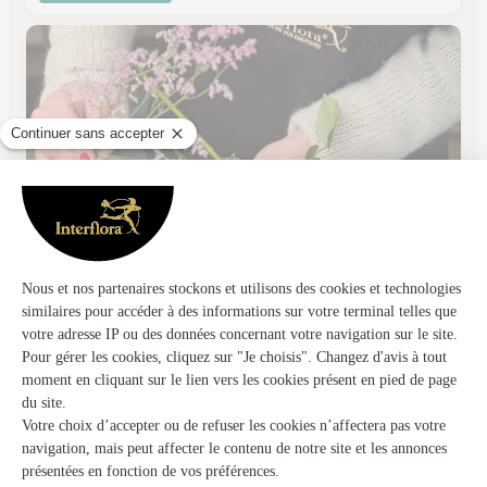
Au Coin Fleuri
Caudebec en Caux
★
★
★
★
★
4.7 (49)
rue Guillaume Letellier
Voir la boutique