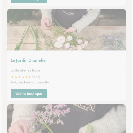
Le Jardin D’amelie
Sotteville les Rouen
★
★
★
★
★
4.7 (72)
144, rue Pierre Corneille
Voir la boutique