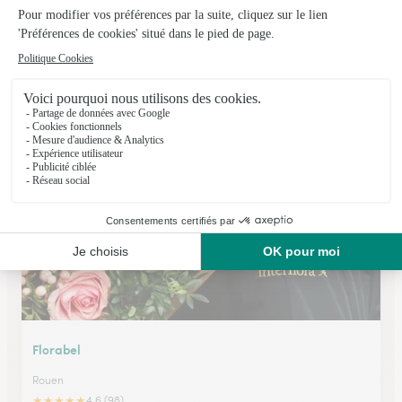
Les Fleurs du Passage
Rouen
★
★
★
★
★
4.7 (100)
2 Passage de l'Ancien Hôtel de ville
Voir la boutique
Florabel
Rouen
★
★
★
★
★
4.6 (98)