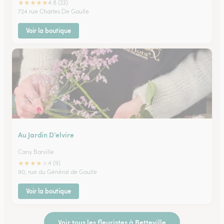
★
★
★
★
★
4.8 (22)
724 rue Charles De Gaulle
Voir la boutique
Au Jardin D’elvire
Cany Barville
★
★
★
★
★
4 (9)
90, rue du Général de Gaulle
Voir la boutique
Voir tous les fleuristes à Betteville