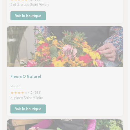
2 et 3, place Saint Vivien
Voir la boutique
Fleurs O Naturel
Rouen
★
★
★
★
★
4.2 (253)
8, place Saint Hilaire
Voir la boutique