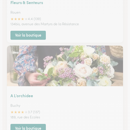
Fleurs & Senteurs
Rouen
★
★
★
★
★
4.4 (139)
134bis, avenue des Martyrs de la Résistance
Voir la boutique
A L’orchidee
Buchy
★
★
★
★
★
3.7 (137)
189, rue des Ecoles
Voir la boutique