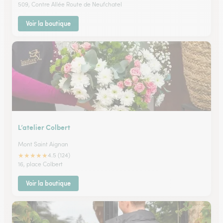
509, Contre Allée Route de Neufchatel
Voir la boutique
L’atelier Colbert
Mont Saint Aignan
★
★
★
★
★
4.5 (124)
16, place Colbert
Voir la boutique