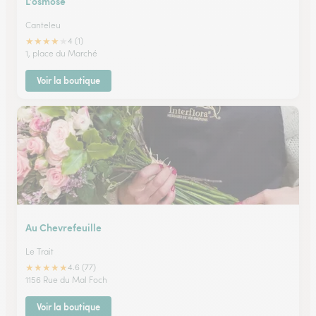
L’osmose
Canteleu
★
★
★
★
★
4 (1)
1, place du Marché
Voir la boutique
Au Chevrefeuille
Le Trait
★
★
★
★
★
4.6 (77)
1156 Rue du Mal Foch
Voir la boutique