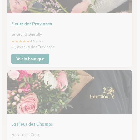
Fleurs des Provinces
Le Grand Quevilly
★
★
★
★
★
4.5 (87)
53, avenue des Provinces
Voir la boutique
La Fleur des Champs
Fauville en Caux