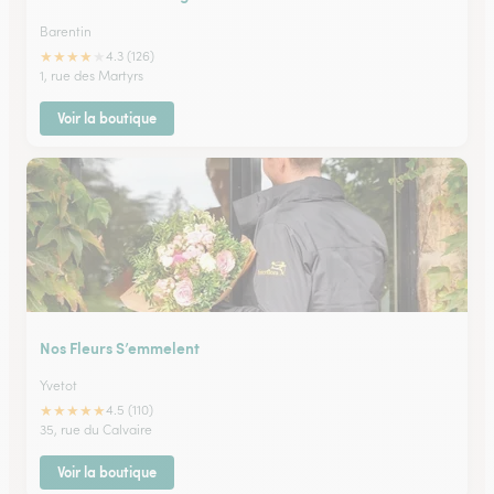
Barentin
★
★
★
★
★
4.3 (126)
1, rue des Martyrs
Voir la boutique
Nos Fleurs S’emmelent
Yvetot
★
★
★
★
★
4.5 (110)
35, rue du Calvaire
Voir la boutique