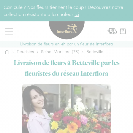
Aller au contenu
Canicule ? Nos fleurs tiennent le coup ! Découvrez notre
collection résistante à la chaleur
ici
Livraison de fleurs en 4h par un fleuriste Interflora
›
Fleuristes
›
Seine-Maritime (76)
›
Betteville
Accueil
Livraison de fleurs à Betteville par les
fleuristes du réseau Interflora