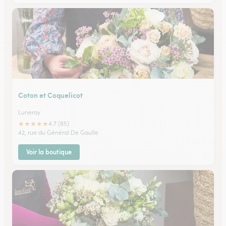
Coton et Coquelicot
Luneray
★
★
★
★
★
4.7 (85)
42, rue du Général De Gaulle
Voir la boutique