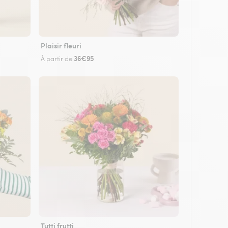
Plaisir fleuri
36€95
À partir de
Tutti frutti