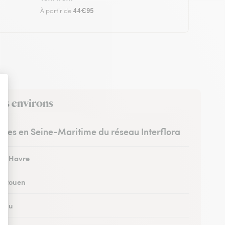
44€95
À partir de
ses environs
istes en Seine-Maritime du réseau Interflora
 au Havre
 à Rouen
à Eu