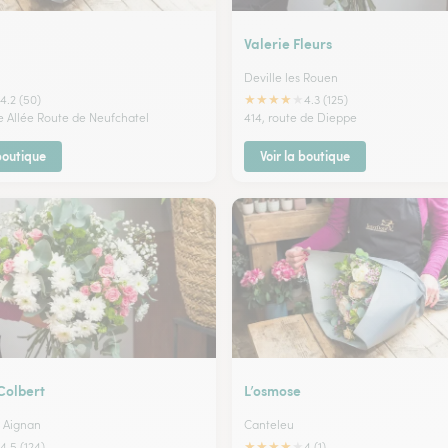
Valerie Fleurs
Deville les Rouen
★
★
★
★
★
4.2 (50)
4.3 (125)
e Allée Route de Neufchatel
414, route de Dieppe
 boutique
Voir la boutique
 Colbert
L’osmose
 Aignan
Canteleu
★
★
★
★
★
4.5 (124)
4 (1)