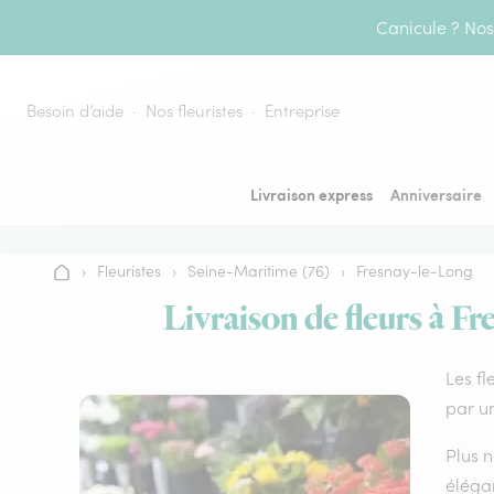
Aller au contenu
Canicule ? Nos 
Besoin d’aide
Nos fleuristes
Entreprise
Livraison express
Anniversaire
›
Fleuristes
›
Seine-Maritime (76)
›
Fresnay-le-Long
Accueil
Livraison de fleurs à Fr
Les fl
par un
Plus n
élégan