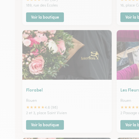
189, rue des Ecoles
16, place C
Voir la boutique
Voir la
Florabel
Les Fleu
Rouen
Rouen
★
★
★
★
★
★
★
★
★
★
4.6 (98)
2 et 3, place Saint Vivien
2 Passage d
Voir la boutique
Voir la