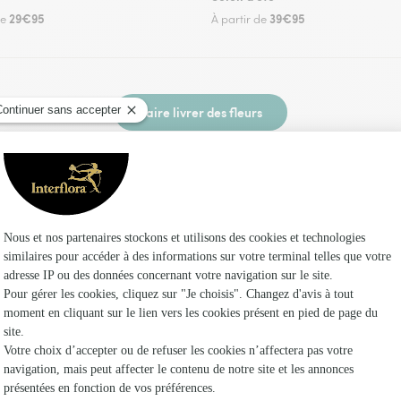
29€95
39€95
de
À partir de
Faire livrer des fleurs
fleuriste Interflora à Fresnay-le-Long et dans 
Les fleur
Fleuristes
Fleuristes
Fleuristes 