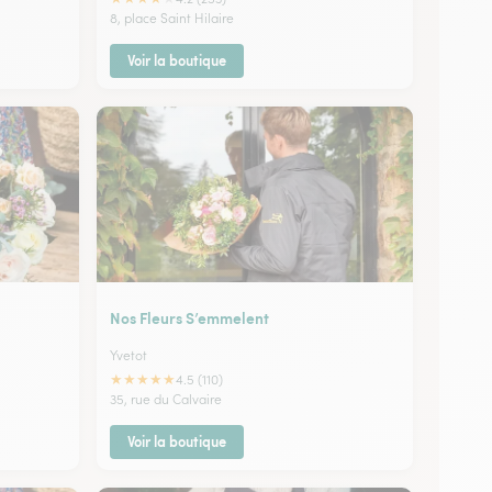
8, place Saint Hilaire
Voir la boutique
Nos Fleurs S’emmelent
Yvetot
★
★
★
★
★
4.5 (110)
35, rue du Calvaire
Voir la boutique