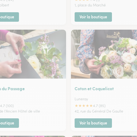
olbert
1, place du Marché
 boutique
Voir la boutique
rs du Passage
Coton et Coquelicot
Luneray
★
★
★
★
★
4.7 (100)
4.7 (85)
e l'Ancien Hôtel de ville
42, rue du Général De Gaulle
 boutique
Voir la boutique