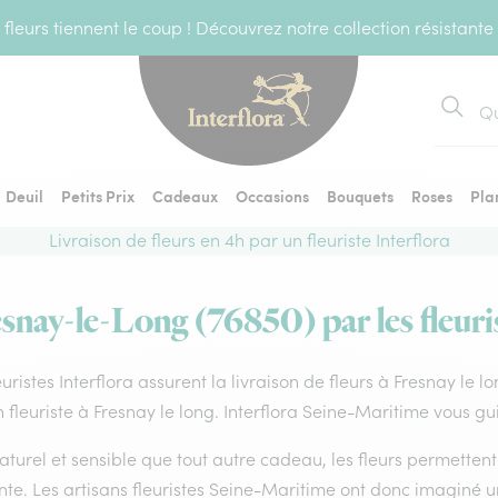
fleurs tiennent le coup ! Découvrez notre collection résistante
Recher
Deuil
Petits Prix
Cadeaux
Occasions
Bouquets
Roses
Pla
Livraison de fleurs en 4h par un fleuriste Interflora
esnay-le-Long (76850) par les fleuri
euristes Interflora assurent la livraison de fleurs à Fresnay le l
 fleuriste à Fresnay le long. Interflora Seine-Maritime vous gu
aturel et sensible que tout autre cadeau, les fleurs permette
te. Les artisans fleuristes Seine-Maritime ont donc imaginé un