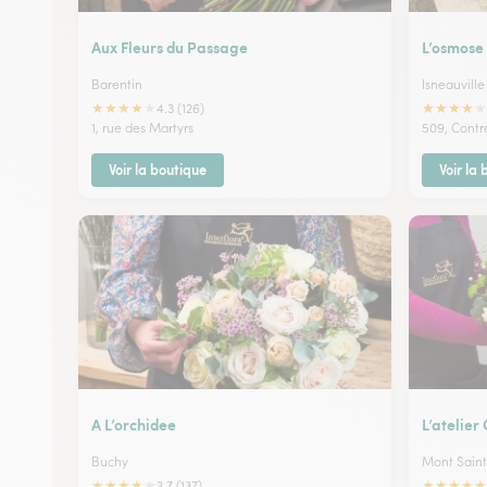
Aux Fleurs du Passage
L’osmose
Barentin
Isneauville
★
★
★
★
★
★
★
★
★
★
4.3 (126)
1, rue des Martyrs
509, Contr
Voir la boutique
Voir la
A L’orchidee
L’atelier
Buchy
Mont Saint
★
★
★
★
★
★
★
★
★
★
3.7 (137)