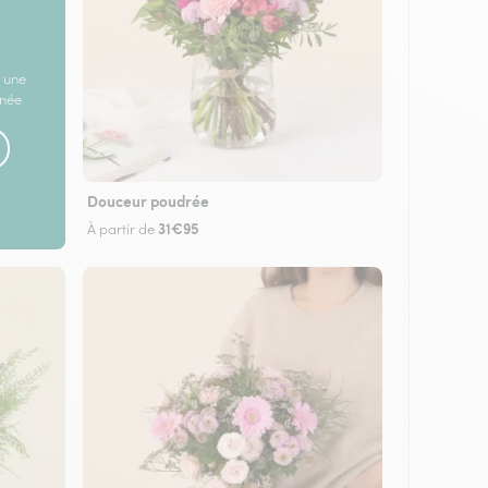
 une
rnée
Douceur poudrée
31€95
À partir de