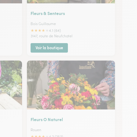
Fleurs & Senteurs
Bois Guillaume
★
★
★
★
★
4.1 (64)
3147, route de Neufchatel
Voir la boutique
Fleurs O Naturel
Rouen
★
★
★
★
★
4.2 (253)