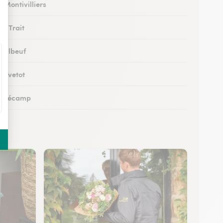
à Montivilliers
au Trait
à Elbeuf
à Yvetot
 à Fécamp
 à Buchy
 à Canteleu