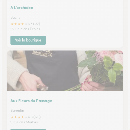
A L’orchidee
Buchy
★
★
★
★
★
3.7 (137)
189, rue des Ecoles
Voir la boutique
Aux Fleurs du Passage
Barentin
★
★
★
★
★
4.3 (126)
1, rue des Martyrs