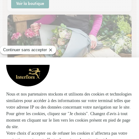
Voir la boutique
L’osmose
Isneauville
★
★
★
★
★
4.2 (50)
509, Contre Allée Route de Neufchatel
Voir la boutique