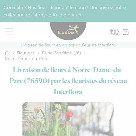
Aller au contenu
Canicule ? Nos fleurs tiennent le coup ! Découvrez notre
collection résistante à la chaleur
ici
Livraison de fleurs en 4h par un fleuriste Interflora
›
Fleuristes
›
Seine-Maritime (76)
›
Accueil
Notre-Dame-du-Parc
Livraison de fleurs à Notre-Dame-du-
Parc (76590) par les fleuristes du réseau
Interflora