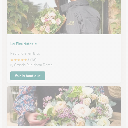
La Fleuristerie
Neufchatel en Bray
★
★
★
★
★
5 (28)
5, Grande Rue Notre Dame
Voir la boutique