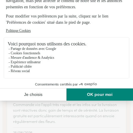
Ils ont fait livrer des fleurs ou une plante à
Notre-Dame-du-Parc
★
★
★
★
★
Le top de la livraison de bouquets
Toujours au top bouquets magnifiques,livraison toujours
ponctuelle merci aux équipes ❤️
04/06/2026
★
★
★
★
★
Commande via l’appli très rapide
Commande via l’appli très rapide et les infos sur la livraison
sont réactives donc gain de temps et de sérénité. La livraison
gratuite est particulièrement interessante quand on envoie
régulièrement des fleurs.
25/06/2026