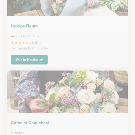
Hysope Fleurs
Arques la Bataille
★
★
★
★
★
4.5 (61)
39, rue de la Chaussée
Voir la boutique
Coton et Coquelicot
Luneray