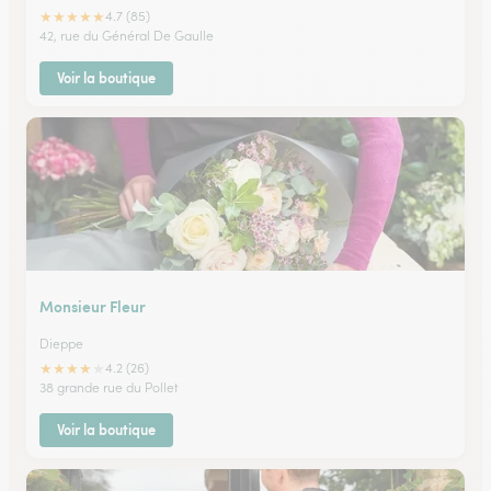
★
★
★
★
★
4.7 (85)
42, rue du Général De Gaulle
Voir la boutique
Monsieur Fleur
Dieppe
★
★
★
★
★
4.2 (26)
38 grande rue du Pollet
Voir la boutique