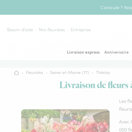
Aller au contenu
Canicule ? Nos 
Besoin d’aide
Nos fleuristes
Entreprise
Livraison express
Anniversaire
›
Fleuristes
›
Seine-et-Marne (77)
›
Thénisy
Accueil
Livraison de fleurs 
Les fl
fleuri
Avec I
000 fl