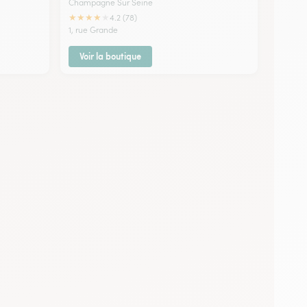
Champagne Sur Seine
★
★
★
★
★
4.2 (78)
1, rue Grande
Voir la boutique