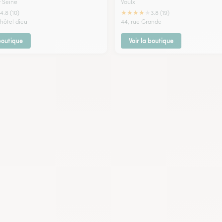
 Seine
Voulx
★
★
★
★
★
4.8 (10)
3.8 (19)
'hôtel dieu
44, rue Grande
 boutique
Voir la boutique