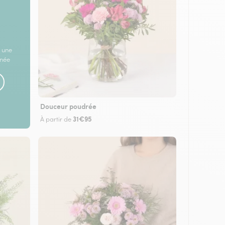
 une
rnée
Douceur poudrée
31€95
À partir de