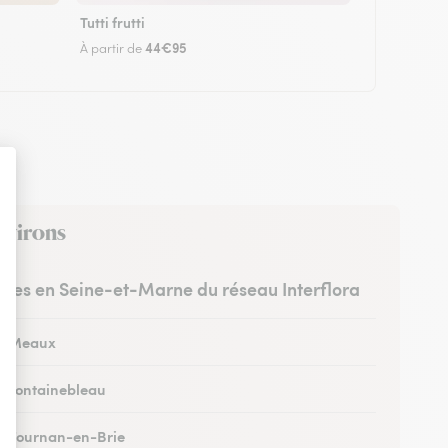
Tutti frutti
44€95
À partir de
environs
istes en Seine-et-Marne du réseau Interflora
 à Meaux
 à Fontainebleau
 à Tournan-en-Brie