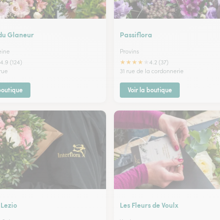
 du Glaneur
Passiflora
eine
Provins
★
★
★
★
★
4.9 (124)
4.2 (37)
rue
31 rue de la cordonnerie
 boutique
Voir la boutique
 Lezio
Les Fleurs de Voulx