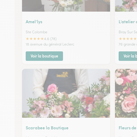
Amel’lys
L’atelier
Ste Colombe
Bray Sur S
★
★
★
★
★
★
★
★
★
★
4.6 (78)
18 avenue du général Leclerc
76 grande 
Voir la boutique
Voir la
Scarabee la Boutique
Fleurs de