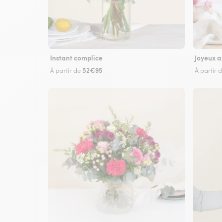
Instant complice
Joyeux a
52€95
À partir de
À partir 