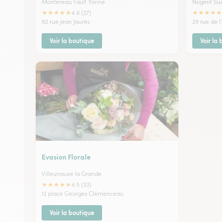
Montereau Fault Yonne
Nogent Sur
★
★
★
★
★
★
★
★
★
★
4.6 (27)
92 rue jean Jaurès
29 rue de l
Voir la boutique
Voir la
Evasion Florale
Villeunauxe la Grande
★
★
★
★
★
4.5 (33)
12 place Georges Clémenceau
Voir la boutique