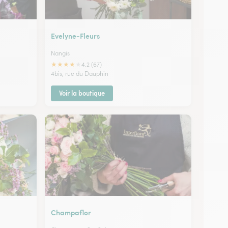
Evelyne-Fleurs
Nangis
★
★
★
★
★
4.2 (67)
4bis, rue du Dauphin
Voir la boutique
Champaflor