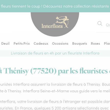
fleurs tiennent le coup ! Découvrez notre collection résistante
Recher
Deuil
Petits Prix
Cadeaux
Occasions
Bouquets
Roses
Pla
Livraison de fleurs en 4h par un fleuriste Interflora
à Thénisy (77520) par les fleuristes
euristes Interflora assurent la livraison de fleurs à Thenisy. Bo
ste à Thenisy. Interflora Seine-et-Marne vous guide vers le mei
nterflora, votre livraison de fleurs à l’étranger est possible 
euristes. En France, quelques 5 200 artisans sélectionnés avec 