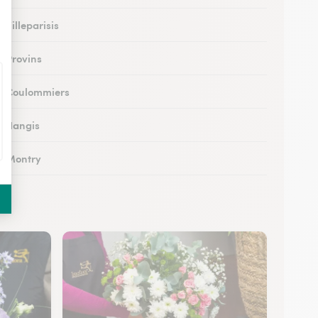
à Villeparisis
à Provins
 à Coulommiers
 à Nangis
 à Montry
 à Nemours
à Esbly