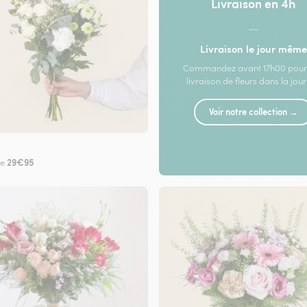
Livraison en 4h
—
Livraison le jour même
Commandez avant 17h00 pour
livraison de fleurs dans la jou
Voir notre collection →
29€95
de