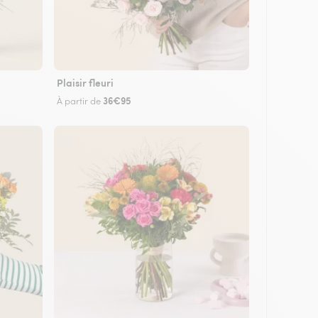
Plaisir fleuri
36€95
À partir de