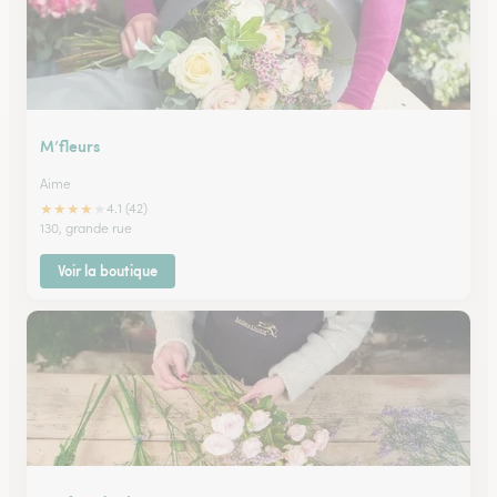
M’fleurs
Aime
★
★
★
★
★
4.1 (42)
130, grande rue
Voir la boutique