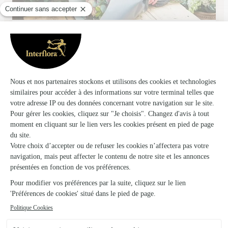
Nathalie Fleurs
Veyrier du Lac
★
★
★
★
★
4.2 (46)
22, rue de la Tournette
Voir la boutique
Ils ont fait livrer des fleurs ou une plante à
Tournon
★
★
★
★
★
Le site est facile d'utilisation