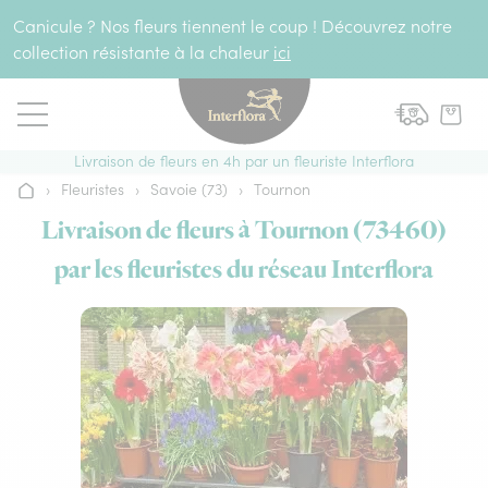
Aller au contenu
Canicule ? Nos fleurs tiennent le coup ! Découvrez notre
collection résistante à la chaleur
ici
Livraison de fleurs en 4h par un fleuriste Interflora
›
Fleuristes
›
Savoie (73)
›
Tournon
Accueil
Livraison de fleurs à Tournon (73460)
par les fleuristes du réseau Interflora