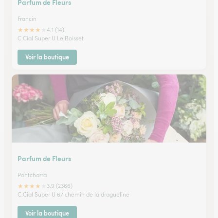
Parfum de Fleurs
Francin
★
★
★
★
★
4.1 (14)
C.Cial Super U Le Boisset
Voir la boutique
Parfum de Fleurs
Pontcharra
★
★
★
★
★
3.9 (2366)
C.Cial Super U 67 chemin de la dragueline
Voir la boutique