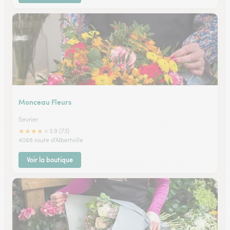
Monceau Fleurs
Sevrier
★
★
★
★
★
3.9 (73)
4068 route d'Albertville
Voir la boutique