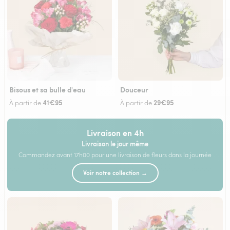
Bisous et sa bulle d'eau
Douceur
41€95
29€95
À partir de
À partir de
Livraison en 4h
Livraison le jour même
Commandez avant 17h00 pour une livraison de fleurs dans la journée
Voir notre collection →