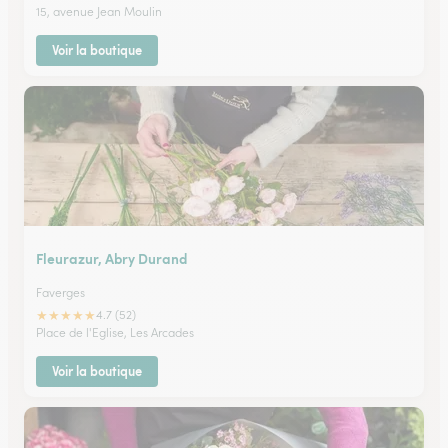
15, avenue Jean Moulin
Voir la boutique
Fleurazur, Abry Durand
Faverges
★
★
★
★
★
4.7 (52)
Place de l'Eglise, Les Arcades
Voir la boutique