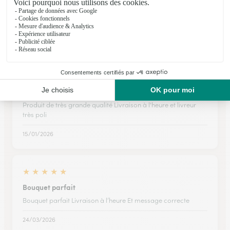
Le site est facile d'utilisation : c'est vraiment efficace et
rapide.
16/05/2026
★
★
★
★
★
Produit de très grande qualité
Produit de très grande qualité Livraison à l'heure et livreur
très poli
15/01/2026
★
★
★
★
★
Bouquet parfait
Bouquet parfait Livraison à l’heure Et message correcte
24/03/2026