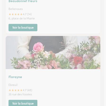
Beaudonnet Fleurs
Bellenaves
★
★
★
★
★
4.7 (14)
6, place de la Mairie
Voir la boutique
Florayne
Ebreuil
★
★
★
★
★
4.7 (48)
35 rue des fossées
Voir la boutique