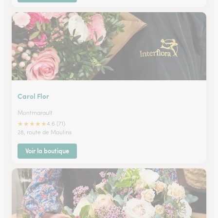
Carol Flor
Montmarault
★
★
★
★
★
4.6 (71)
28, route de Moulins
Voir la boutique