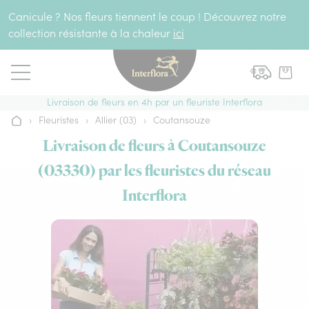
Aller au contenu
Canicule ? Nos fleurs tiennent le coup ! Découvrez notre
collection résistante à la chaleur
ici
Livraison de fleurs en 4h par un fleuriste Interflora
›
Fleuristes
›
Allier (03)
›
Coutansouze
Accueil
Livraison de fleurs à Coutansouze
(03330) par les fleuristes du réseau
Interflora