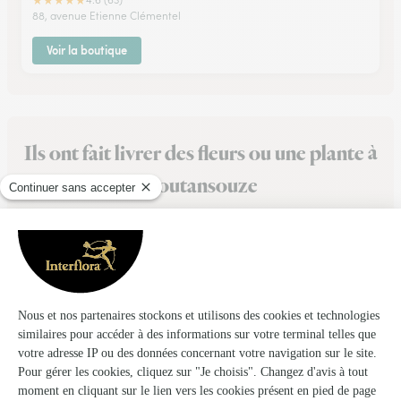
★
★
★
★
★
88, avenue Etienne Clémentel
Voir la boutique
Ils ont fait livrer des fleurs ou une plante à
Coutansouze
★
★
★
★
★
Site clair service livraison pas top…
Site clair service livraison pas top par contre la personne qui
a livré la laisser en bas de l'immeuble... il n'est même pas
venu frapper a la porte ni même appelé pour avertir.
23/06/2026