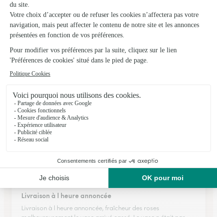
★
★
★
★
★
C’est rapide
C’est rapide, clair d’explications il y a du choix !
28/02/2026
★
★
★
★
★
Parfait
Belle présentation du bouquet
03/04/2026
★
★
★
★
★
Livraison à l heure annoncée
Livraison à l heure annoncée, fraîcheur des roses