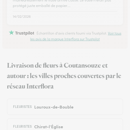
malheureusement le vase arrivé cassé. Le vase n était pas
protégé juste emballé de papier....
14/02/2026
Trustpilot
Échantillon d'avis clients fourni via Trustpilot.
Voir tous
les avis de la marque Interflora sur Trustpilot
Livraison de fleurs à Coutansouze et
autour : les villes proches couvertes par le
réseau Interflora
Louroux-de-Bouble
FLEURISTES
Chirat-l’Église
FLEURISTES