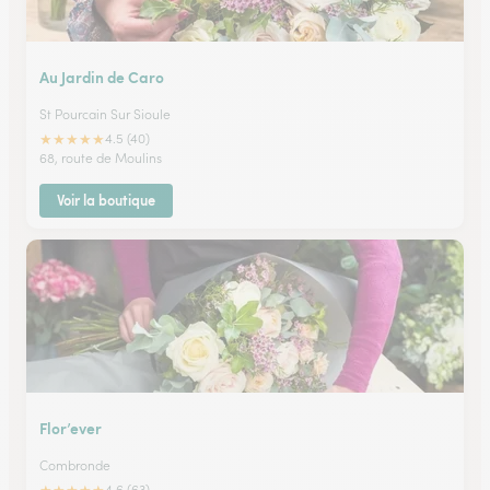
Au Jardin de Caro
St Pourcain Sur Sioule
★
★
★
★
★
4.5 (40)
68, route de Moulins
Voir la boutique
Flor’ever
Combronde
4.6 (63)