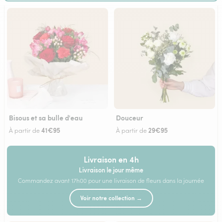
Bisous et sa bulle d'eau
Douceur
41€95
29€95
À partir de
À partir de
Livraison en 4h
Livraison le jour même
Commandez avant 17h00 pour une livraison de fleurs dans la journée
Voir notre collection →