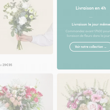
Livraison en 4h
—
Livraison le jour même
Commandez avant 17h00 pour
livraison de fleurs dans la jou
Voir notre collection →
29€95
de