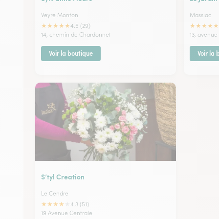
Veyre Monton
Massiac
★
★
★
★
★
★
★
★
★
★
4.5 (29)
14, chemin de Chardonnet
13, avenue
Voir la boutique
Voir la
S’tyl Creation
Le Cendre
★
★
★
★
★
4.3 (51)
19 Avenue Centrale