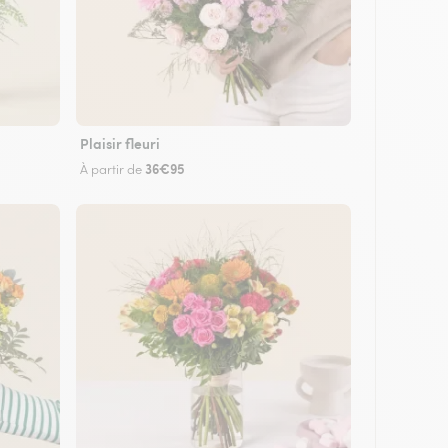
Plaisir fleuri
36€95
À partir de