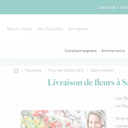
Aller au contenu
Canicule ? Nos 
Besoin d’aide
Nos fleuristes
Entreprise
Livraison express
Anniversaire
›
Fleuristes
›
Puy-de-Dôme (63)
›
Saint-Hérent
Accueil
Livraison de fleurs à 
Les fl
un fle
Vous s
compos