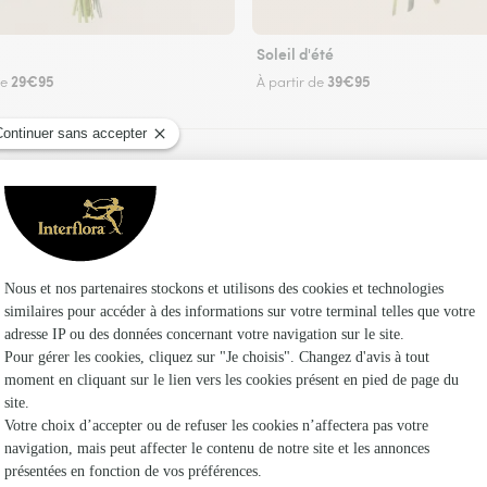
Soleil d'été
29€95
39€95
de
À partir de
Faire livrer des fleurs
n fleuriste Interflora à Saint-Hérent et dans se
Les fleuri
Fleuristes
Fleuristes