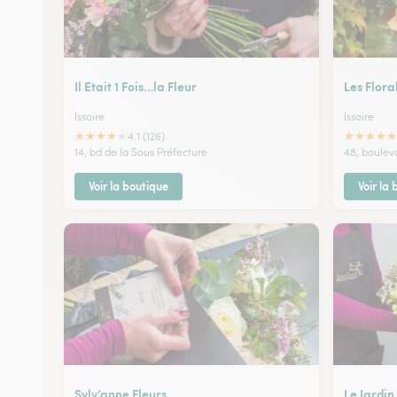
Il Etait 1 Fois…la Fleur
Les Flora
Issoire
Issoire
★
★
★
★
★
★
★
★
★
★
4.1 (126)
14, bd de la Sous Préfecture
48, boulev
Voir la boutique
Voir la
Sylv’anne Fleurs
Le Jardin