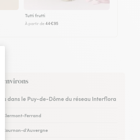
Tutti frutti
44€95
À partir de
s environs
stes dans le Puy-de-Dôme du réseau Interflora
 à Clermont-Ferrand
 à Cournon-d’Auvergne