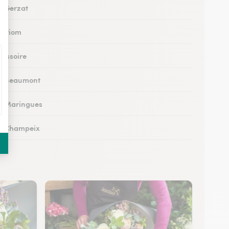
 à Gerzat
 à Riom
à Issoire
 à Beaumont
 à Maringues
 à Champeix
à Royat
à Ceyrat