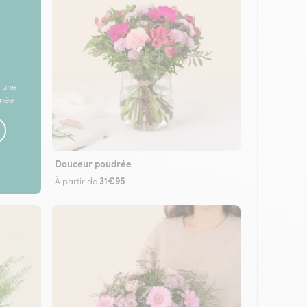
 une
rnée
Douceur poudrée
31€95
À partir de