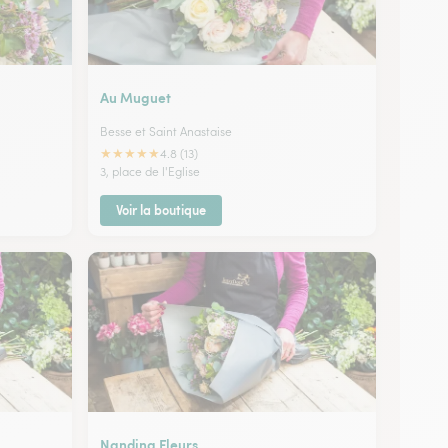
Au Muguet
Besse et Saint Anastaise
★
★
★
★
★
4.8 (13)
3, place de l'Eglise
Voir la boutique
Nandina Fleurs