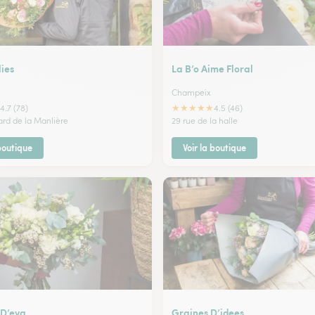
lies
La B’o Aime Floral
Champeix
★
★
★
★
★
4.7 (78)
4.5 (46)
ard de la Manlière
29 rue de la halle
 boutique
Voir la boutique
 D’eva
Graines D’idees