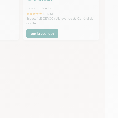
La Roche Blanche
★
★
★
★
★
4.5 (35)
Espace "LE GERGOVIAL" avenue du Général de
Gaulle
Voir la boutique