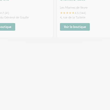
Les Martres de Veyre
★
★
★
★
★
4.7 (41)
4.5 (144)
 du Général de Gaulle
4, rue de la Tuilerie
 boutique
Voir la boutique