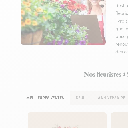
destin
fleuri
livrai
que le
base 
renouv
des co
Nos fleuristes à
MEILLEURES VENTES
DEUIL
ANNIVERSAIRE