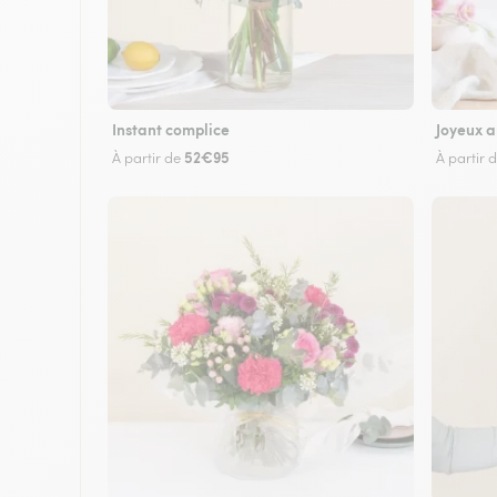
Instant complice
Joyeux a
52€95
À partir de
À partir 