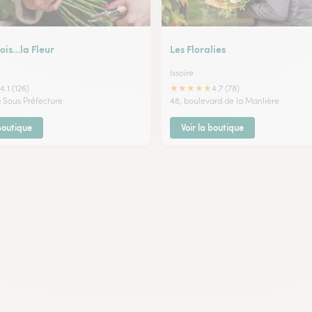
 Fois…la Fleur
Les Floralies
Issoire
★
★
★
★
★
4.1 (126)
4.7 (78)
a Sous Préfecture
48, boulevard de la Manlière
 boutique
Voir la boutique