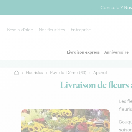
Aller au contenu
Canicule ? Nos 
Besoin d’aide
Nos fleuristes
Entreprise
Livraison express
Anniversaire
›
Fleuristes
›
Puy-de-Dôme (63)
›
Apchat
Accueil
Livraison de fleurs
Les fl
fleuri
Bouque
saison