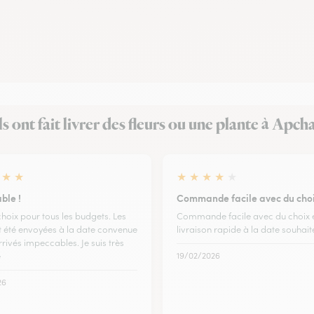
ls ont fait livrer des fleurs ou une plante à Apch
★
★
★
★
★
★
★
ble !
Commande facile avec du cho
 choix pour tous les budgets. Les
Commande facile avec du choix 
nt été envoyées à la date convenue
livraison rapide à la date souhait
rrivés impeccables. Je suis très
e
19/02/2026
26