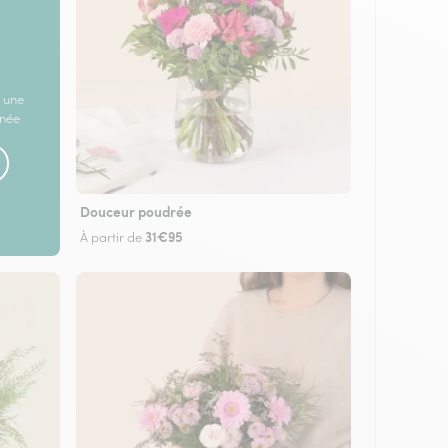
 une
rnée
Douceur poudrée
31€95
À partir de