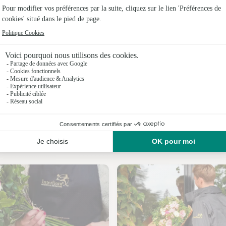
Fleuristes
Fleuristes 
Fleuristes
Fleuristes
Fleuristes
Fleuristes 
Nos fleuristes à Apchat
Fleuristes 