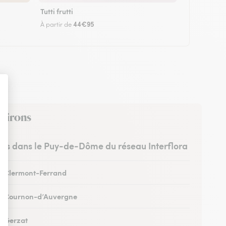
Tutti frutti
44€95
À partir de
nvirons
stes dans le Puy-de-Dôme du réseau Interflora
 à Clermont-Ferrand
 à Cournon-d’Auvergne
 à Gerzat