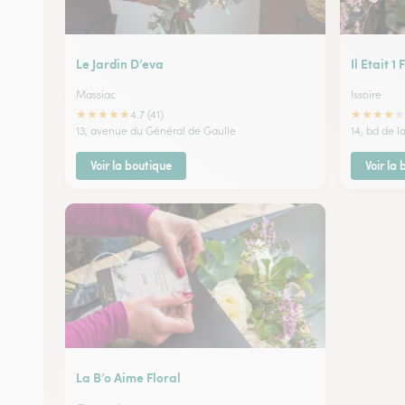
Le Jardin D’eva
Il Etait 1
Massiac
Issoire
★
★
★
★
★
★
★
★
★
★
4.7 (41)
13, avenue du Général de Gaulle
14, bd de l
Voir la boutique
Voir la
La B’o Aime Floral