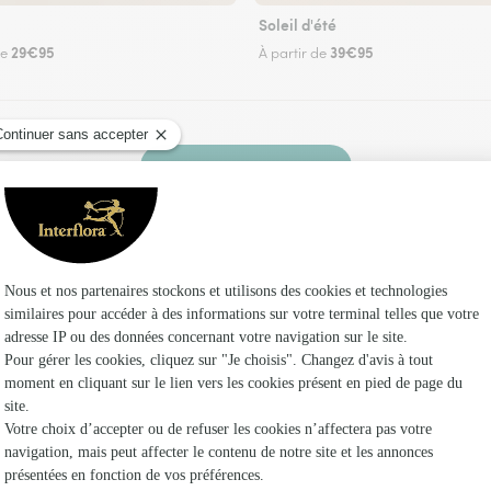
Soleil d'été
29€95
39€95
de
À partir de
Faire livrer des fleurs
z un fleuriste Interflora à Apchat et dans ses e
Les fleuri
Fleuristes
Fleuristes
Fleuristes