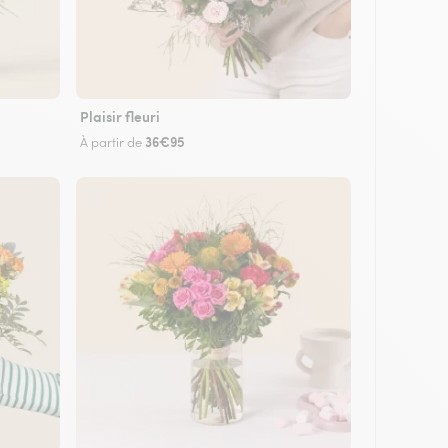
Plaisir fleuri
36€95
À partir de