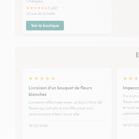
Champeix
★
★
★
★
★
4.5 (46)
29 rue de la halle
Voir la boutique
I
★
★
★
★
★
★
★
★
Livraison d'un bouquet de fleurs
Impecca
blanches
Il y a un
fleurs o
Livraison effectuée avec un bon choix de
et sont a
fleurs qui ont plu à ma fille pour son
satisfait
anniversaire.Merci pour elle.
16/07/20
19/03/2026