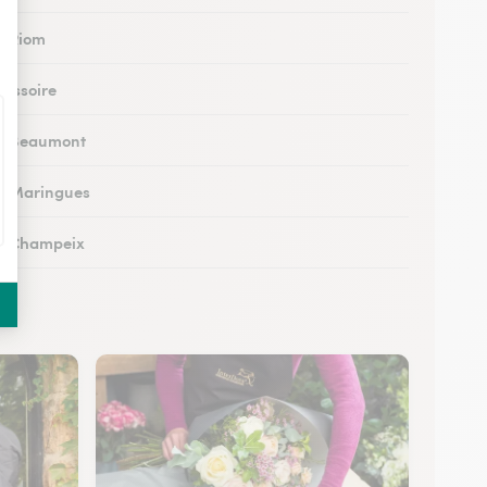
 à Riom
à Issoire
 à Beaumont
 à Maringues
 à Champeix
à Royat
à Ceyrat