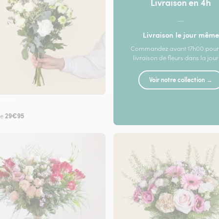
Livraison en 4h
—
Livraison le jour même
Commandez avant 17h00 pour
livraison de fleurs dans la jou
Voir notre collection →
29€95
de