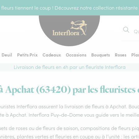
fleurs tiennent le coup ! Découvrez notre collection résistante
Recher
Deuil
Petits Prix
Cadeaux
Occasions
Bouquets
Roses
Pla
Livraison de fleurs en 4h par un fleuriste Interflora
 à Apchat (63420) par les fleuristes 
euristes Interflora assurent la livraison de fleurs à Apchat. Bou
ste à Apchat. Interflora Puy-de-Dome vous guide vers le meille
ts de roses ou de fleurs de saison, compositions de fleurs piq
nières, plantes vertes et fleuries en coupe ou à l’unité : les a