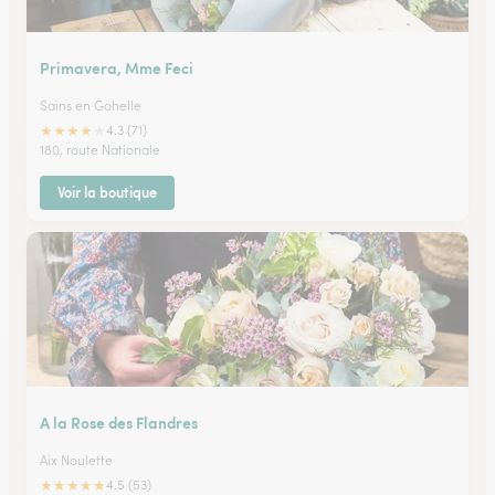
Primavera, Mme Feci
Sains en Gohelle
★
★
★
★
★
4.3 (71)
180, route Nationale
Voir la boutique
A la Rose des Flandres
Aix Noulette
★
★
★
★
★
4.5 (53)