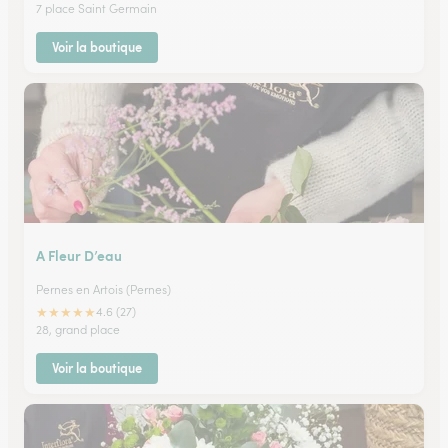
7 place Saint Germain
Voir la boutique
A Fleur D’eau
Pernes en Artois (Pernes)
★
★
★
★
★
4.6 (27)
28, grand place
Voir la boutique