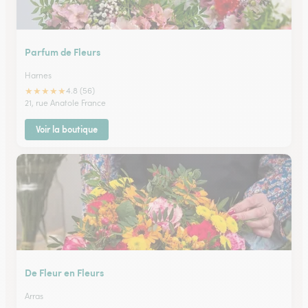
Parfum de Fleurs
Harnes
★
★
★
★
★
4.8 (56)
21, rue Anatole France
Voir la boutique
De Fleur en Fleurs
Arras