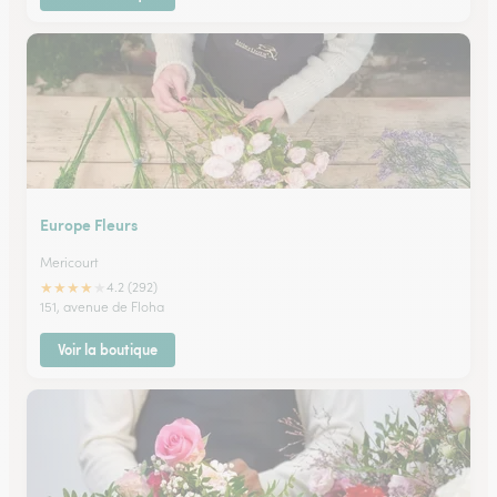
Europe Fleurs
Mericourt
★
★
★
★
★
4.2 (292)
151, avenue de Floha
Voir la boutique