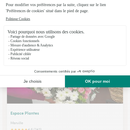
Camille Fleurs
Illies
★
★
★
★
★
4.3 (181)
C.Cial LA CROISEE DES WEPPES 39 RUE DE L'AVENIR
Voir la boutique
Espace Plantes
Merville
★
★
★
★
★
4.6 (243)