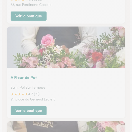
33, rue Ferdinand Capelle
Voir la boutique
A Fleur de Pot
Saint Pol Sur Ternoise
★
★
★
★
★
4.7 (19)
21, place du Général Leclerc
Voir la boutique