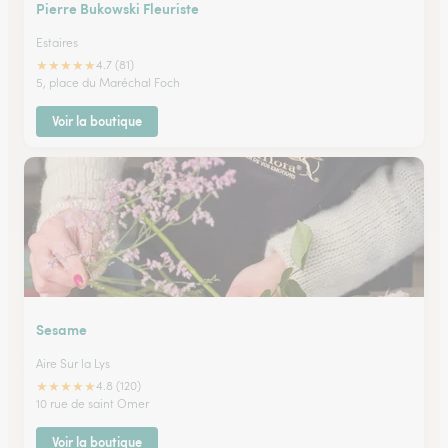
Pierre Bukowski Fleuriste
Estaires
★
★
★
★
★
4.7 (81)
5, place du Maréchal Foch
Voir la boutique
Sesame
Aire Sur la Lys
★
★
★
★
★
4.8 (120)
10 rue de saint Omer
Voir la boutique