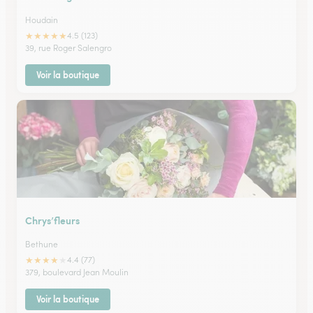
Houdain
★
★
★
★
★
4.5 (123)
39, rue Roger Salengro
Voir la boutique
Chrys’fleurs
Bethune
★
★
★
★
★
4.4 (77)
379, boulevard Jean Moulin
Voir la boutique