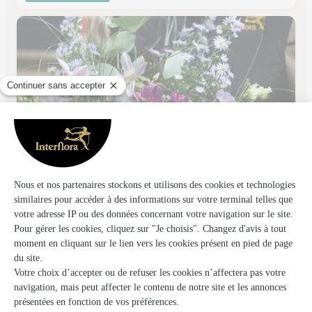
Aux Fleurs Lensoises
Lens
★
★
★
★
★
4.9 (145)
98 rue René Lanoy
Voir la boutique