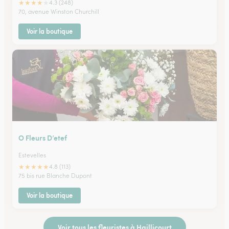
★
★
★
★
★
4.3 (248)
70, avenue Winston Churchill
Voir la boutique
O Fleurs D’etef
Estevelles
★
★
★
★
★
4.8 (113)
75 bis rue Blanche Dupont
Voir la boutique
Voir tous les fleuristes à Haillicourt