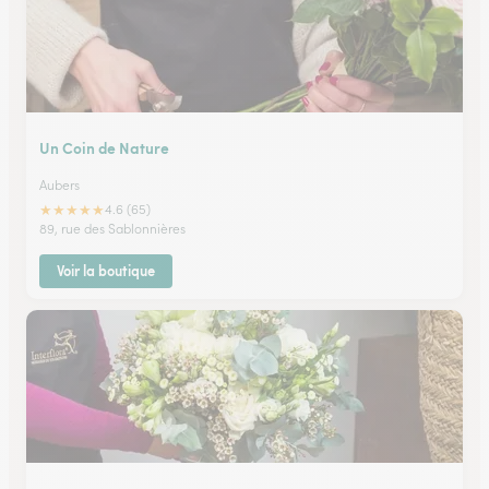
Un Coin de Nature
Aubers
★
★
★
★
★
4.6 (65)
89, rue des Sablonnières
Voir la boutique