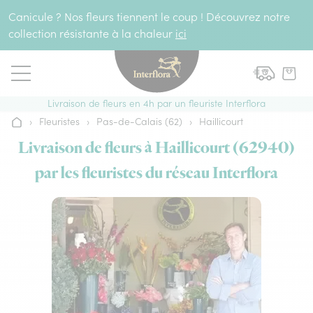
Aller au contenu
Canicule ? Nos fleurs tiennent le coup ! Découvrez notre
collection résistante à la chaleur
ici
Livraison de fleurs en 4h par un fleuriste Interflora
›
Fleuristes
›
Pas-de-Calais (62)
›
Haillicourt
Accueil
Livraison de fleurs à Haillicourt (62940)
par les fleuristes du réseau Interflora