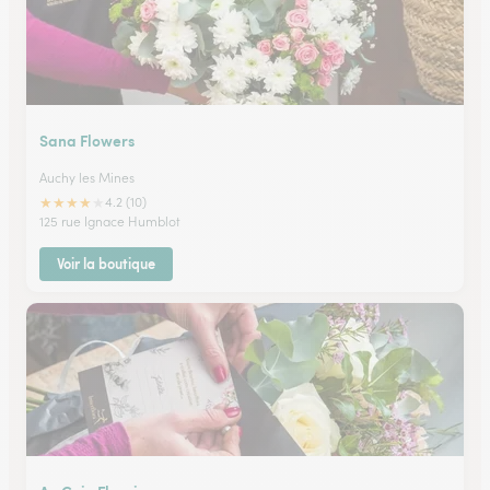
Sana Flowers
Auchy les Mines
★
★
★
★
★
4.2 (10)
125 rue Ignace Humblot
Voir la boutique