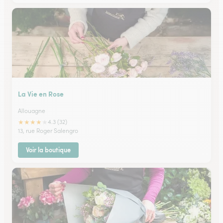
La Vie en Rose
Allouagne
★
★
★
★
★
4.3 (32)
13, rue Roger Salengro
Voir la boutique