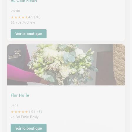
Au Coin Fleuri
Lievin
★
★
★
★
★
4.5 (76)
38, rue Michelet
Voir la boutique
Flor Halle
Lens
★
★
★
★
★
4.9 (145)
27, Bd Emie Basly
Voir la boutique