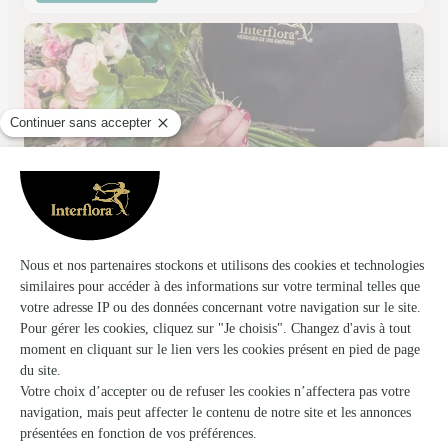
Amarylise
Annoeullin
★
★
★
★
★
4.7 (109)
9, Grand Place
Voir la boutique