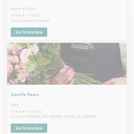
Auchy les Mines
★
★
★
★
★
4.2 (10)
125 rue Ignace Humblot
Voir la boutique
Camille Fleurs
Illies
★
★
★
★
★
4.3 (181)
C.Cial LA CROISEE DES WEPPES 39 RUE DE L'AVENIR
Voir la boutique