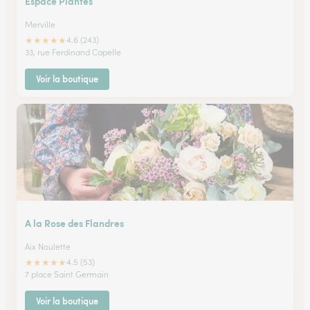
Espace Plantes
Merville
★
★
★
★
★
4.6 (243)
33, rue Ferdinand Capelle
Voir la boutique
A la Rose des Flandres
Aix Noulette
★
★
★
★
★
4.5 (53)
7 place Saint Germain
Voir la boutique