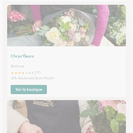
Chrys’fleurs
Bethune
★
★
★
★
★
4.4 (77)
379, boulevard Jean Moulin
Voir la boutique