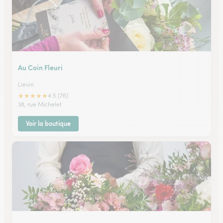
Au Coin Fleuri
Lievin
★
★
★
★
★
4.5 (76)
38, rue Michelet
Voir la boutique