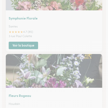
Symphonie Florale
Santes
★
★
★
★
★
4.7 (85)
3 rue Paul Colette
Voir la boutique
Fleurs Rogeau
Houdain