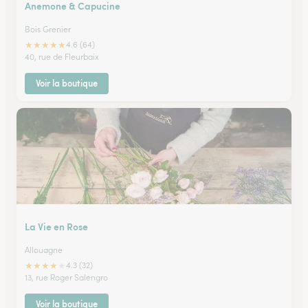
Anemone & Capucine
Bois Grenier
★
★
★
★
★
4.6 (64)
40, rue de Fleurbaix
Voir la boutique
La Vie en Rose
Allouagne
★
★
★
★
★
4.3 (32)
13, rue Roger Salengro
Voir la boutique