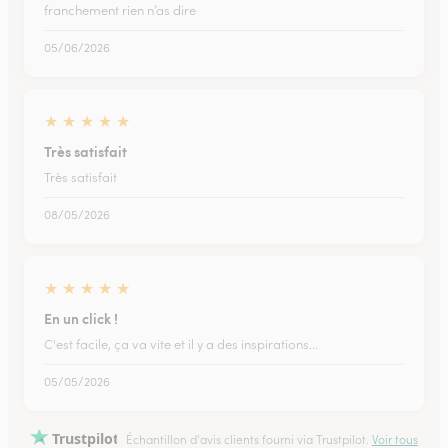
franchement rien n’as dire
05/06/2026
★
★
★
★
★
Très satisfait
Très satisfait
08/05/2026
★
★
★
★
★
En un click !
C'est facile, ça va vite et il y a des inspirations...
05/05/2026
Trustpilot
Échantillon d'avis clients fourni via Trustpilot.
Voir tous