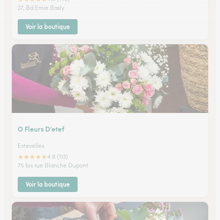
27, Bd Emie Basly
Voir la boutique
O Fleurs D’etef
Estevelles
★
★
★
★
★
4.8 (113)
75 bis rue Blanche Dupont
Voir la boutique