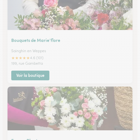
Bouquets de Marie’flore
Sainghin en Weppes
★
★
★
★
★
4.6 (101)
199, rue Gambetta
Voir la boutique