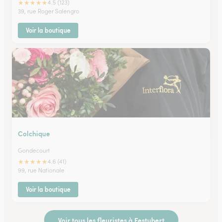
★
★
★
★
★
4.5 (123)
39, rue Roger Salengro
Voir la boutique
Colchique
Gondecourt
★
★
★
★
★
4.6 (41)
99, rue Nationale
Voir la boutique
Voir tous les fleuristes à Festubert