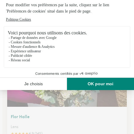
Aux Fleurs Lensoises
Lens
★
★
★
★
★
4.9 (145)
98 rue René Lanoy
Voir la boutique
Flor Halle
Lens
★
★
★
★
★
4.9 (145)