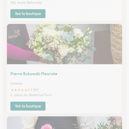
180, route Nationale
Voir la boutique
Pierre Bukowski Fleuriste
Estaires
★
★
★
★
★
4.7 (81)
5, place du Maréchal Foch
Voir la boutique