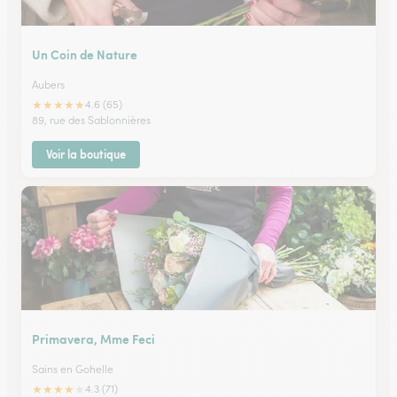
Un Coin de Nature
Aubers
★
★
★
★
★
4.6 (65)
89, rue des Sablonnières
Voir la boutique
Primavera, Mme Feci
Sains en Gohelle
★
★
★
★
★
4.3 (71)