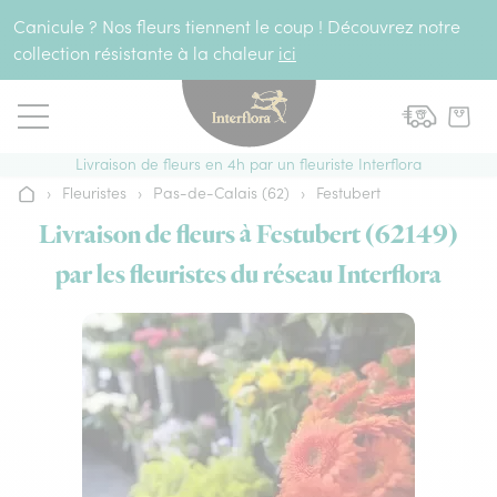
Aller au contenu
Canicule ? Nos fleurs tiennent le coup ! Découvrez notre
collection résistante à la chaleur
ici
Livraison de fleurs en 4h par un fleuriste Interflora
›
Fleuristes
›
Pas-de-Calais (62)
›
Festubert
Accueil
Livraison de fleurs à Festubert (62149)
par les fleuristes du réseau Interflora