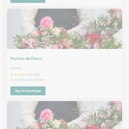
Parfum de Fleurs
Harnes
★
★
★
★
★
4.8 (56)
21, rue Anatole France
Voir la boutique